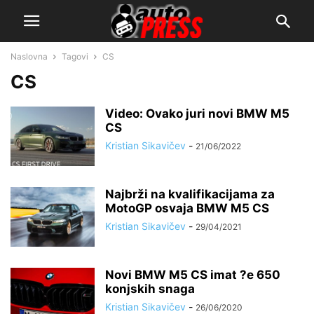
Naslovna
Tagovi
CS
CS
Video: Ovako juri novi BMW M5
CS
Kristian Sikavičev
-
21/06/2022
Najbrži na kvalifikacijama za
MotoGP osvaja BMW M5 CS
Kristian Sikavičev
-
29/04/2021
Novi BMW M5 CS imat ?e 650
konjskih snaga
Kristian Sikavičev
-
26/06/2020