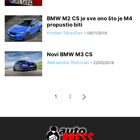
BMW M2 CS je sve ono što je M4
propustio biti
Kristian Sikavičev
-
06/11/2019
Novi BMW M3 CS
Aleksandar Ristovski
-
22/05/2018
1
2