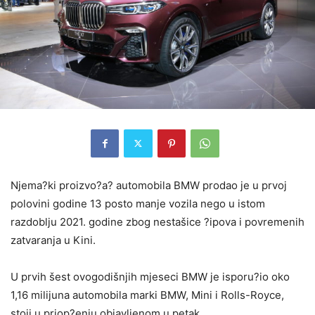
Njema?ki proizvo?a? automobila BMW prodao je u prvoj
polovini godine 13 posto manje vozila nego u istom
razdoblju 2021. godine zbog nestašice ?ipova i povremenih
zatvaranja u Kini.
U prvih šest ovogodišnjih mjeseci BMW je isporu?io oko
1,16 milijuna automobila marki BMW, Mini i Rolls-Royce,
stoji u priop?enju objavljenom u petak.