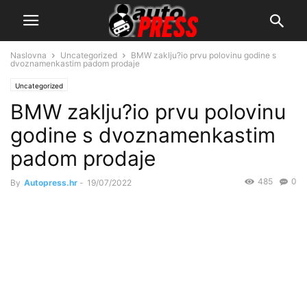
Naslovna
Uncategorized
BMW zaklju?io prvu polovinu godine s
dvoznamenkastim padom prodaje
Uncategorized
BMW zaklju?io prvu polovinu
godine s dvoznamenkastim
padom prodaje
485
0
By
Autopress.hr
-
19/07/2022