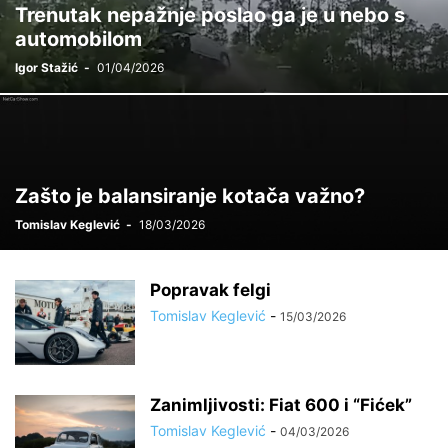
Trenutak nepažnje poslao ga je u nebo s
automobilom
Igor Stažić
-
01/04/2026
Zašto je balansiranje kotača važno?
Tomislav Keglević
-
18/03/2026
Popravak felgi
Tomislav Keglević
-
15/03/2026
Zanimljivosti: Fiat 600 i “Fićek”
Tomislav Keglević
-
04/03/2026