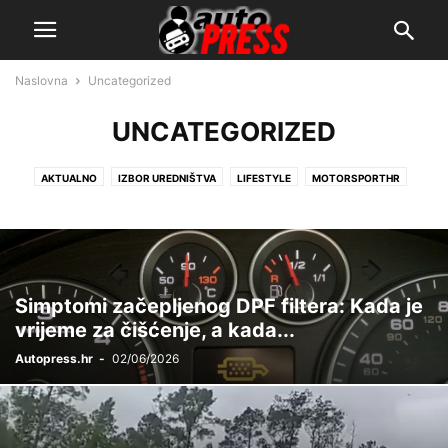
Naslovna
Uncategorized
UNCATEGORIZED
AKTUALNO
IZBOR UREDNIŠTVA
LIFESTYLE
MOTORSPORTHR
POVIJEST
SERVIS
SPORT
TEHNIKA
TEST
TUNING
Simptomi začepljenog DPF filtera: Kada je
vrijeme za čišćenje, a kada...
Autopress.hr
-
02/06/2026