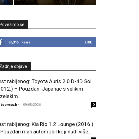
Povežimo se
86,315
Fans
LIKE
Zadnje objave
est rabljenog: Toyota Auris 2.0 D-4D Sol
2012.) – Pouzdani Japanac s velikim
zelskim...
topress.hr
-
09/08/2026
0
est rabljenog: Kia Rio 1.2 Lounge (2016.)
 Pouzdan mali automobil koji nudi više...