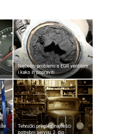
Najčešći problemi s EGR ventilom
i kako ih popraviti
ite
Tehnički pregled: najčešći
potrebni servisi, 2. dio