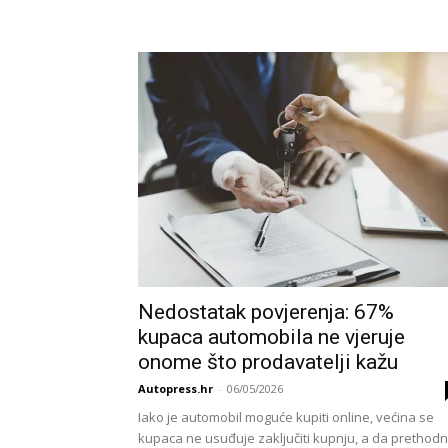
Nedostatak povjerenja: 67%
kupaca automobila ne vjeruje
onome što prodavatelji kažu
Autopress.hr
-
06/05/2026
Iako je automobil moguće kupiti online, većina se
kupaca ne usuđuje zaključiti kupnju, a da prethod