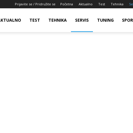
Prijavite se / Pridružite se
Početna
Aktualno
Test
Tehnika
Se
AKTUALNO
TEST
TEHNIKA
SERVIS
TUNING
SPO