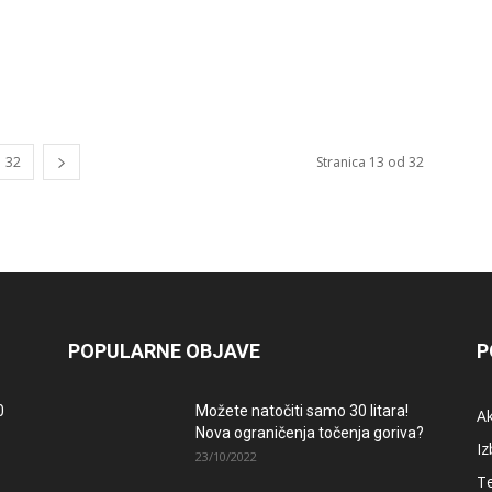
32
Stranica 13 od 32
POPULARNE OBJAVE
P
0
Možete natočiti samo 30 litara!
A
Nova ograničenja točenja goriva?
Iz
23/10/2022
T