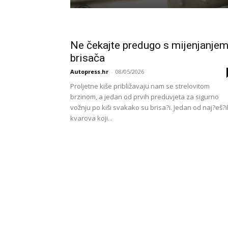
Ne čekajte predugo s mijenjanje
brisača
Autopress.hr
-
08/05/2026
Proljetne kiše približavaju nam se strelovitom
brzinom, a jedan od prvih preduvjeta za sigurno
vožnju po kiši svakako su brisa?i. Jedan od naj?eš?
kvarova koji...