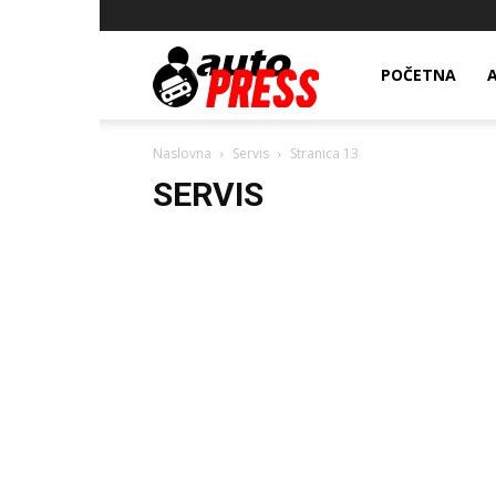
AutopressHR
POČETNA
Naslovna
Servis
Stranica 13
SERVIS