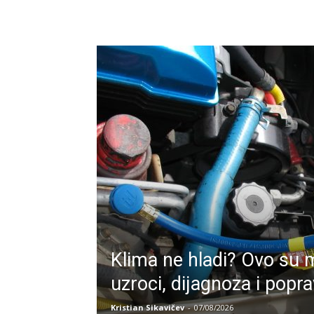
Klima ne hladi? Ovo su 
uzroci, dijagnoza i popra
Kristian Sikavičev
-
07/08/2026