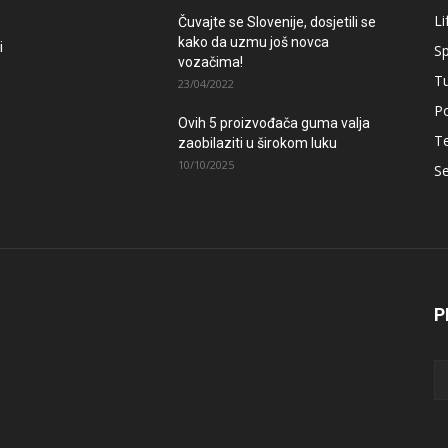
Li
Čuvajte se Slovenije, dosjetili se
kako da uzmu još novca
i
Sp
vozačima!
T
23/04/2022
Po
Ovih 5 proizvođača guma valja
T
zaobilaziti u širokom luku
10/10/2025
Se
P