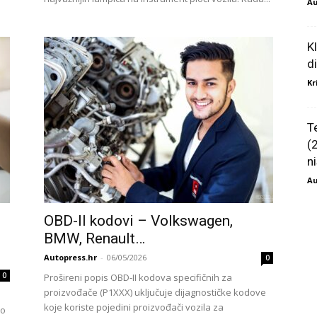
Au
K
d
Kr
T
(
ni
Au
OBD-II kodovi – Volkswagen,
BMW, Renault…
Autopress.hr
-
06/05/2026
0
0
Prošireni popis OBD-II kodova specifičnih za
proizvođače (P1XXX) uključuje dijagnostičke kodove
koje koriste pojedini proizvođači vozila za
no