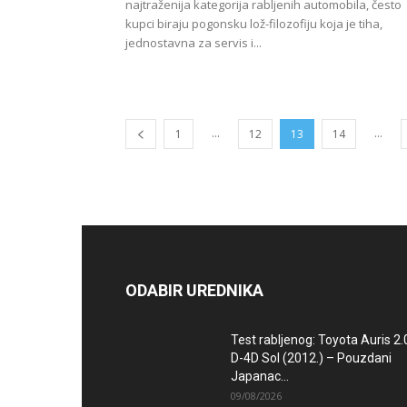
najtraženija kategorija rabljenih automobila, često
kupci biraju pogonsku lož-filozofiju koja je tiha,
jednostavna za servis i...
...
...
1
12
13
14
ODABIR UREDNIKA
Test rabljenog: Toyota Auris 2.
D-4D Sol (2012.) – Pouzdani
Japanac...
09/08/2026