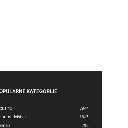
OPULARNE KATEGORIJE
ktualno
7844
bor uredništva
1845
ehnika
792