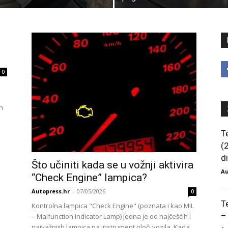
m
0
ih
T
(
di
Što učiniti kada se u vožnji aktivira
Au
“Check Engine” lampica?
Autopress.hr
-
07/05/2026
0
T
Kontrolna lampica "Check Engine" (poznata i kao MIL
–
– Malfunction Indicator Lamp) jedna je od najčešćih i
najvažnijih lampica na instrument ploči vozila. Kada...