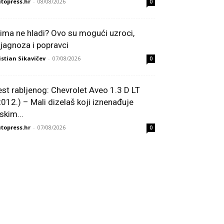
topress.hr
-
08/08/2026
0
lima ne hladi? Ovo su mogući uzroci,
ijagnoza i popravci
istian Sikavičev
-
07/08/2026
0
est rabljenog: Chevrolet Aveo 1.3 D LT
2012.) – Mali dizelaš koji iznenađuje
skim...
topress.hr
-
07/08/2026
0