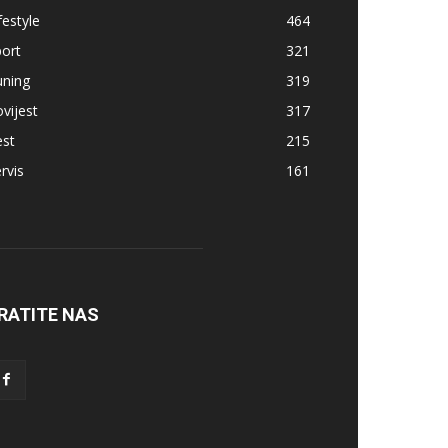
festyle
464
ort
321
uning
319
vijest
317
est
215
rvis
161
RATITE NAS