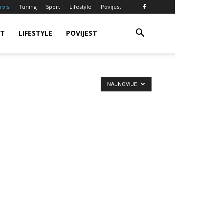
rvis
Tuning
Sport
Lifestyle
Povijest
RT
LIFESTYLE
POVIJEST
NAJNOVIJE