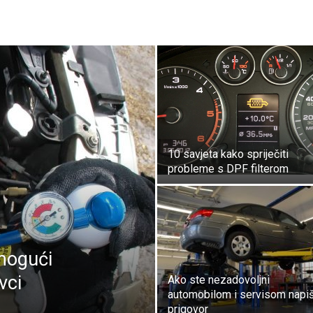
10 savjeta kako spriječiti
probleme s DPF filterom
mogući
vci
Ako ste nezadovoljni
automobilom i servisom napiš
prigovor