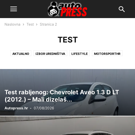
Naslovna
Test
Stranica 2
TEST
AKTUALNO
IZBOR UREDNIŠTVA
LIFESTYLE
MOTORSPORTHR
POVIJEST
SERVIS
SPORT
TEHNIKA
TEST
TUNING
Test rabljenog: Chevrolet Aveo 1.3 D LT
(2012.) – Mali dizelaš...
Autopress.hr
-
07/08/2026