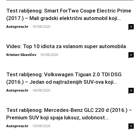
Test rabljenog: Smart ForTwo Coupe Electric Prime
(2017.) – Mali gradski električni automobil koji...
Autopress.hr
-
05/08/2026
0
Video: Top 10 idiota za volanom super automobila
Kristian Sikavičev
-
05/08/2026
0
Test rabljenog: Volkswagen Tiguan 2.0 TDI DSG
(2016.) – Jedan od najtraženijih SUV-ova koji...
Autopress.hr
-
04/08/2026
0
Test rabljenog: Mercedes-Benz GLC 220 d (2016.) –
Premium SUV koji spaja luksuz, udobnost...
Autopress.hr
-
03/08/2026
0