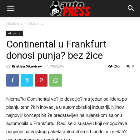
AutopressHR
Naslovna
Aktualno
Aktualno
Continental u Frankfurt
donosi punja? bez žice
By
Kristian Sikavičev
-
17/08/2017
265
0
Njema?ki Continental ve? je desetlje?ima jedan od lidera po
pitanju tehni?kih inovacija u automobilskoj industriji. Njihov
najnoviji koncept bit ?e predstavljen na rujanskom salonu
automobila u Frankfurtu. Radi se o sustavu koji omogu?ava
punjenje baterijskog paketa automobila s hibridnim i elektri?
nim pogonom bez upotrebe žice.