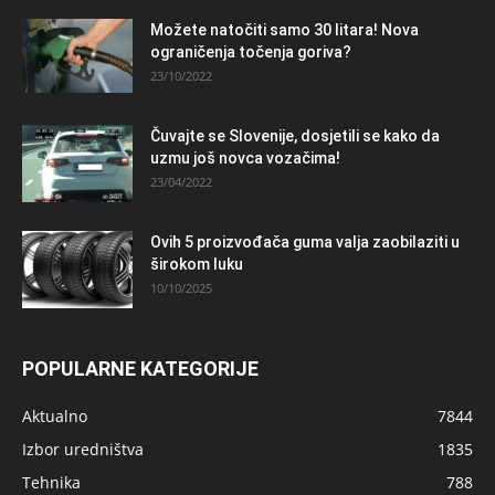
Možete natočiti samo 30 litara! Nova
ograničenja točenja goriva?
23/10/2022
Čuvajte se Slovenije, dosjetili se kako da
uzmu još novca vozačima!
23/04/2022
Ovih 5 proizvođača guma valja zaobilaziti u
širokom luku
10/10/2025
POPULARNE KATEGORIJE
Aktualno
7844
Izbor uredništva
1835
Tehnika
788