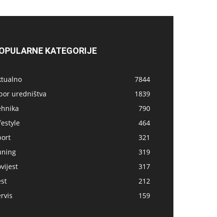
OPULARNE KATEGORIJE
ktualno
7844
bor uredništva
1839
ehnika
790
festyle
464
port
321
uning
319
vijest
317
st
212
rvis
159