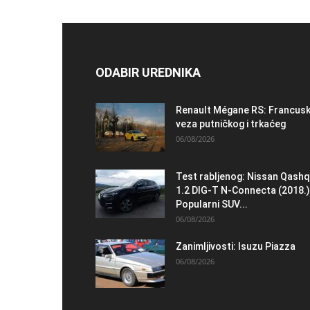
ODABIR UREDNIKA
Renault Mégane RS: Francus
veza putničkog i trkaćeg
06/08/2026
Test rabljenog: Nissan Qashq
1.2 DIG-T N-Connecta (2018.)
Popularni SUV...
06/08/2026
Zanimljivosti: Isuzu Piazza
06/08/2026