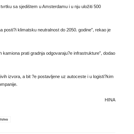
tvrtku sa sjedištem u Amsterdamu i u nju uložiti 500
a posti?i klimatsku neutralnost do 2050. godine”, rekao je
h kamiona prati gradnja odgovaraju?e infrastrukture”, dodao
ivih izvora, a bit ?e postavljene uz autoceste i u logisti?kim
ompanije.
HINA
Volvo