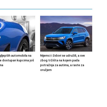
jljepših automobila na
Nijemci i židovi se udružili, a sve
 će dostupan kupcima još
zbog tržišta na kojem pada
na
potražnja za autima, a raste za
oružjem