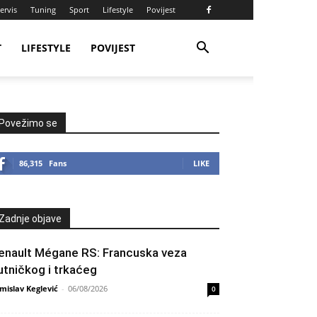
ervis
Tuning
Sport
Lifestyle
Povijest
T
LIFESTYLE
POVIJEST
Povežimo se
86,315
Fans
LIKE
Zadnje objave
enault Mégane RS: Francuska veza
utničkog i trkaćeg
mislav Keglević
-
06/08/2026
0