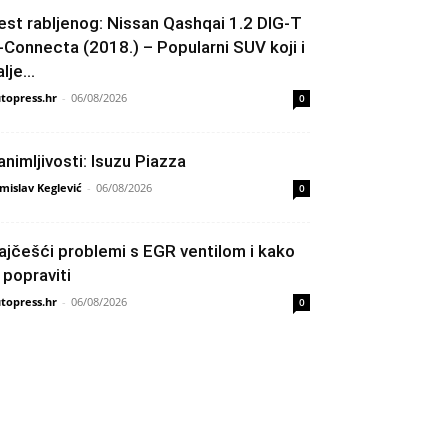
est rabljenog: Nissan Qashqai 1.2 DIG-T
-Connecta (2018.) – Popularni SUV koji i
lje...
topress.hr
-
06/08/2026
0
animljivosti: Isuzu Piazza
mislav Keglević
-
06/08/2026
0
ajčešći problemi s EGR ventilom i kako
h popraviti
topress.hr
-
06/08/2026
0