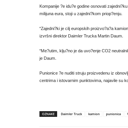
Kompanije ?e idu?e godine osnovati zajedni?ku 
milijuna eura, stoji u zajedni?kom priop?enju.
“Zajedni?ki je cilj europskih proizvo?a?a kamion
izvršni direktor Daimler Trucka Martin Daum.
“Me?utim, klju?no je da uvo?enje CO2 neutralni
je Daum.
Punionice ?e nuditi struju proizvedenu iz obnovlj
centrima i istovarnim punktovima, najavile su k
OZNAKE
Daimler Truck
kamion
punionica