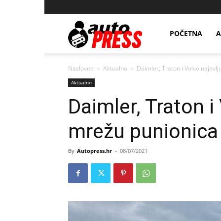
AutopressHR
POČETNA
A
Naslovna
Aktualno
Daimler, Traton i Volvo najavl
Aktualno
Daimler, Traton i
mrežu punionica
By
Autopress.hr
-
08/07/2021