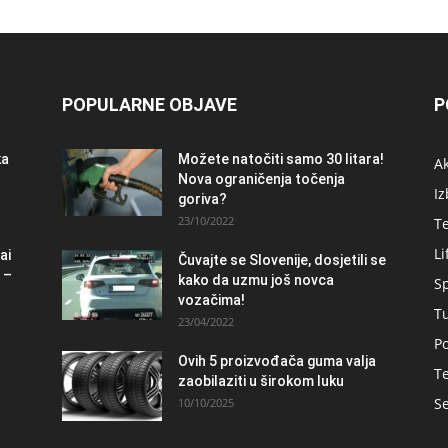
POPULARNE OBJAVE
P
ka
Možete natočiti samo 30 litara!
A
Nova ograničenja točenja
Iz
goriva?
23/10/2022
T
Li
ai
Čuvajte se Slovenije, dosjetili se
 –
kako da uzmu još novca
S
vozačima!
T
23/04/2022
Po
Ovih 5 proizvođača guma valja
Te
zaobilaziti u širokom luku
Se
10/10/2025