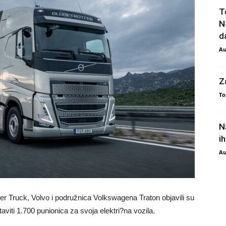
T
N
da
Au
Z
To
N
i
Au
r Truck, Volvo i podružnica Volkswagena Traton objavili su
aviti 1.700 punionica za svoja elektri?na vozila.