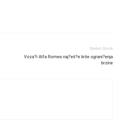
Sljedeći članak
Voza?i Alfa Romea naj?eš?e krše ograni?enja
brzine