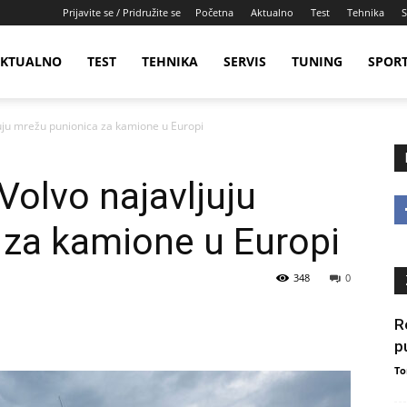
Prijavite se / Pridružite se
Početna
Aktualno
Test
Tehnika
S
KTUALNO
TEST
TEHNIKA
SERVIS
TUNING
SPOR
juju mrežu punionica za kamione u Europi
 Volvo najavljuju
 za kamione u Europi
348
0
R
p
To