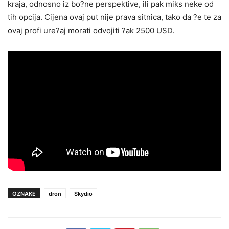
kraja, odnosno iz bo?ne perspektive, ili pak miks neke od
tih opcija. Cijena ovaj put nije prava sitnica, tako da ?e te za
ovaj profi ure?aj morati odvojiti ?ak 2500 USD.
OZNAKE
dron
Skydio