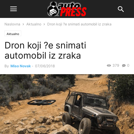
Naslovna
Aktualno
Dron koji ?e snimati automobil iz zraka
Aktualno
Dron koji ?e snimati
automobil iz zraka
379
0
By
Miso Novak
-
07/06/2018