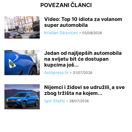
POVEZANI ČLANCI
Video: Top 10 idiota za volanom
super automobila
Kristian Sikavičev
-
05/08/2026
Jedan od najljepših automobila
na svijetu bit će dostupan
kupcima još...
Autopress.hr
-
31/07/2026
Nijemci i židovi se udružili, a sve
zbog tržišta na kojem...
Igor Stažić
-
28/07/2026