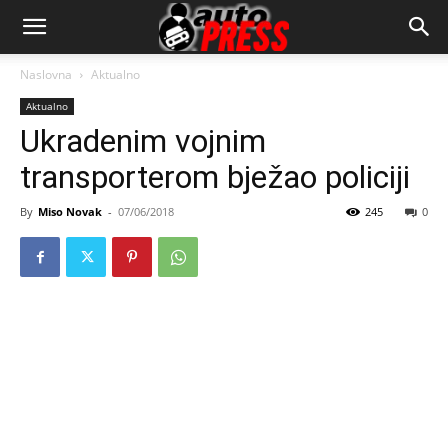
AutopressHR
Naslovna
Aktualno
Aktualno
Ukradenim vojnim
transporterom bježao policiji
By
Miso Novak
-
07/06/2018
245
0