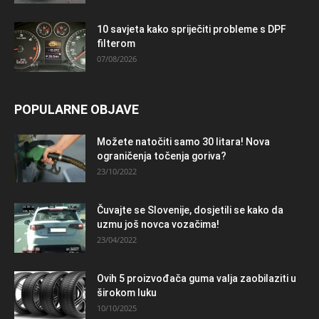
10 savjeta kako spriječiti probleme s DPF
filterom
07/08/2026
POPULARNE OBJAVE
Možete natočiti samo 30 litara! Nova
ograničenja točenja goriva?
23/10/2022
Čuvajte se Slovenije, dosjetili se kako da
uzmu još novca vozačima!
23/04/2022
Ovih 5 proizvođača guma valja zaobilaziti u
širokom luku
10/10/2025