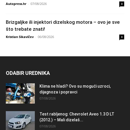
Autopress.hr
-
07/08/2026
0
Brizgaljke ili injektori dizelskog motora – ovo je sve
što trebate znati!
Kristian Sikavičev
-
06/08/2026
0
ODABIR UREDNIKA
Klima ne hladi? Ovo su mogući uzroci,
dijagnoza i popravci
07/08/2026
Test rabljenog: Chevrolet Aveo 1.3 D LT
(2012.) – Mali dizelaš...
07/08/2026