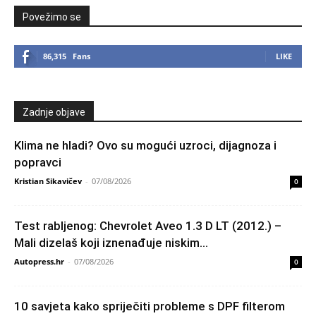
Povežimo se
86,315
Fans
LIKE
Zadnje objave
Klima ne hladi? Ovo su mogući uzroci, dijagnoza i
popravci
Kristian Sikavičev
-
07/08/2026
0
Test rabljenog: Chevrolet Aveo 1.3 D LT (2012.) –
Mali dizelaš koji iznenađuje niskim...
Autopress.hr
-
07/08/2026
0
10 savjeta kako spriječiti probleme s DPF filterom