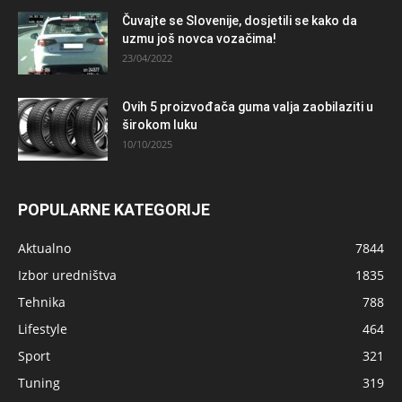
Čuvajte se Slovenije, dosjetili se kako da
uzmu još novca vozačima!
23/04/2022
Ovih 5 proizvođača guma valja zaobilaziti u
širokom luku
10/10/2025
POPULARNE KATEGORIJE
Aktualno
7844
Izbor uredništva
1835
Tehnika
788
Lifestyle
464
Sport
321
Tuning
319