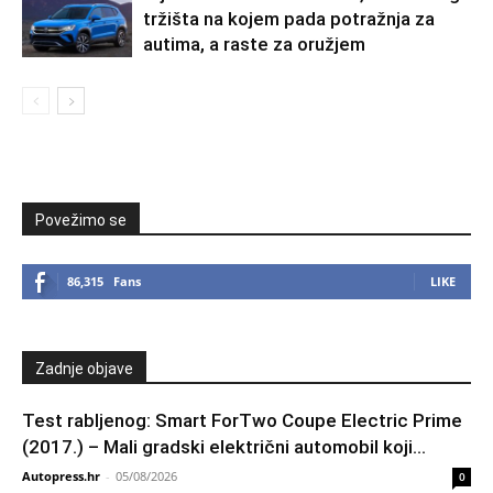
tržišta na kojem pada potražnja za
autima, a raste za oružjem
Povežimo se
86,315
Fans
LIKE
Zadnje objave
Test rabljenog: Smart ForTwo Coupe Electric Prime
(2017.) – Mali gradski električni automobil koji...
Autopress.hr
-
05/08/2026
0