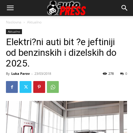
AutopressHR
Naslovna
Aktualno
Aktualno
Elektri?ni auti bit ?e jeftiniji
od benzinskih i dizelskih do
2025.
By
Luka Parov
-
23/03/2018
278
0