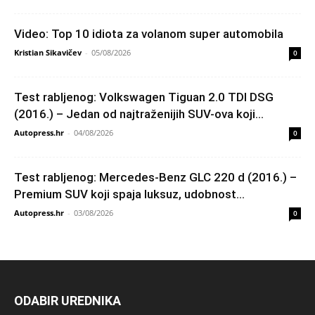
Video: Top 10 idiota za volanom super automobila
Kristian Sikavičev
-
05/08/2026
0
Test rabljenog: Volkswagen Tiguan 2.0 TDI DSG
(2016.) – Jedan od najtraženijih SUV-ova koji...
Autopress.hr
-
04/08/2026
0
Test rabljenog: Mercedes-Benz GLC 220 d (2016.) –
Premium SUV koji spaja luksuz, udobnost...
Autopress.hr
-
03/08/2026
0
ODABIR UREDNIKA