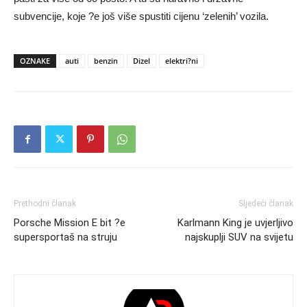
subvencije, koje ?e još više spustiti cijenu ‘zelenih’ vozila.
OZNAKE
auti
benzin
Dizel
elektri?ni
Prethodni članak
Sljedeći članak
Porsche Mission E bit ?e
Karlmann King je uvjerljivo
supersportaš na struju
najskuplji SUV na svijetu