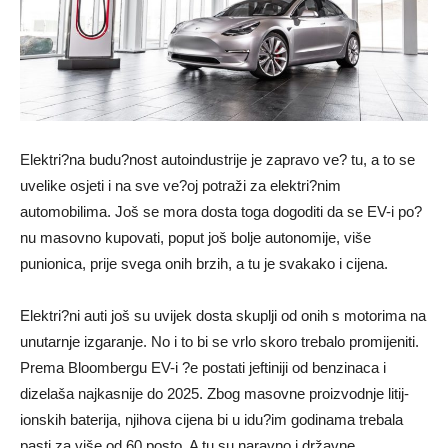
Elektri?na budu?nost autoindustrije je zapravo ve? tu, a to se
uvelike osjeti i na sve ve?oj potraži za elektri?nim
automobilima. Još se mora dosta toga dogoditi da se EV-i po?
nu masovno kupovati, poput još bolje autonomije, više
punionica, prije svega onih brzih, a tu je svakako i cijena.
Elektri?ni auti još su uvijek dosta skuplji od onih s motorima na
unutarnje izgaranje. No i to bi se vrlo skoro trebalo promijeniti.
Prema Bloombergu EV-i ?e postati jeftiniji od benzinaca i
dizelaša najkasnije do 2025. Zbog masovne proizvodnje litij-
ionskih baterija, njihova cijena bi u idu?im godinama trebala
pasti za više od 60 posto. A tu su naravno i državne