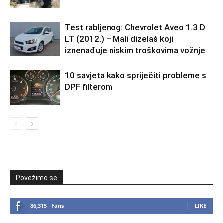
Test rabljenog: Chevrolet Aveo 1.3 D
LT (2012.) – Mali dizelaš koji
iznenađuje niskim troškovima vožnje
10 savjeta kako spriječiti probleme s
DPF filterom
Povežimo se
86,315
Fans
LIKE