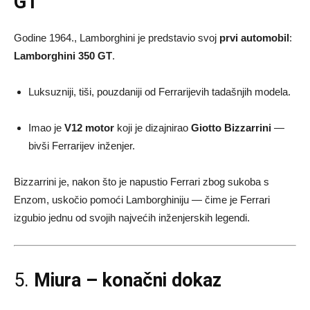
GT
Godine 1964., Lamborghini je predstavio svoj
prvi automobil
:
Lamborghini 350 GT
.
Luksuzniji, tiši, pouzdaniji od Ferrarijevih tadašnjih modela.
Imao je
V12 motor
koji je dizajnirao
Giotto Bizzarrini
—
bivši Ferrarijev inženjer.
Bizzarrini je, nakon što je napustio Ferrari zbog sukoba s
Enzom, uskočio pomoći Lamborghiniju — čime je Ferrari
izgubio jednu od svojih najvećih inženjerskih legendi.
5.
Miura – konačni dokaz