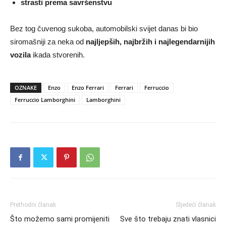
strasti prema savršenstvu
Bez tog čuvenog sukoba, automobilski svijet danas bi bio
siromašniji za neka od
najljepših, najbržih i najlegendarnijih
vozila
ikada stvorenih.
OZNAKE
Enzo
Enzo Ferrari
Ferrari
Ferruccio
Ferruccio Lamborghini
Lamborghini
Prethodni članak
Sljedeći članak
Što možemo sami promijeniti
Sve što trebaju znati vlasnici