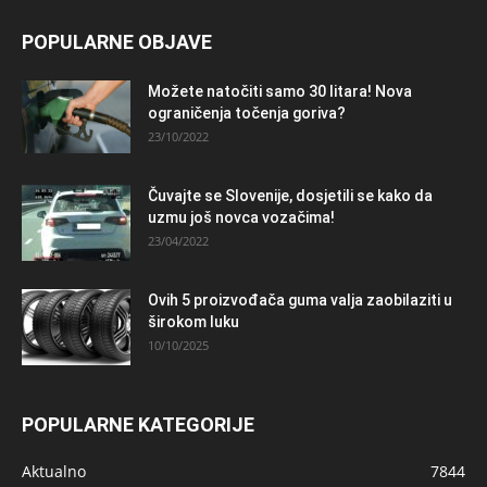
POPULARNE OBJAVE
Možete natočiti samo 30 litara! Nova
ograničenja točenja goriva?
23/10/2022
Čuvajte se Slovenije, dosjetili se kako da
uzmu još novca vozačima!
23/04/2022
Ovih 5 proizvođača guma valja zaobilaziti u
širokom luku
10/10/2025
POPULARNE KATEGORIJE
Aktualno
7844