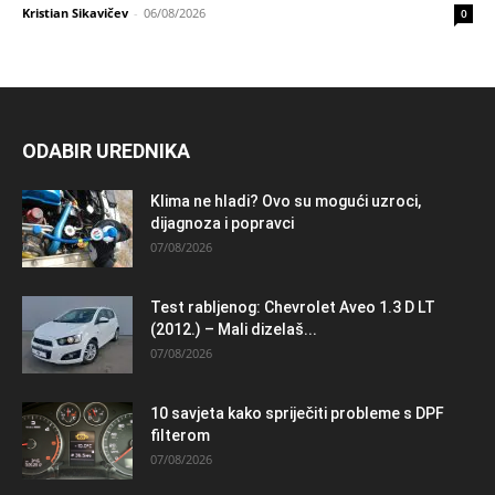
Kristian Sikavičev
-
06/08/2026
0
ODABIR UREDNIKA
Klima ne hladi? Ovo su mogući uzroci,
dijagnoza i popravci
07/08/2026
Test rabljenog: Chevrolet Aveo 1.3 D LT
(2012.) – Mali dizelaš...
07/08/2026
10 savjeta kako spriječiti probleme s DPF
filterom
07/08/2026