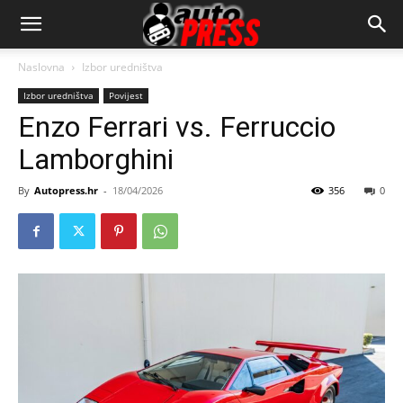
AutopressHR
Naslovna
Izbor uredništva
Izbor uredništva
Povijest
Enzo Ferrari vs. Ferruccio
Lamborghini
By
Autopress.hr
-
18/04/2026
356
0