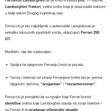
Ferruccio Lamborghini
bio je imućni industrijalac — vlasnik
Lamborghini Trattori
, velike tvrtke koja je proizvodila traktore
u Italiji nakon Drugog svjetskog rata.
Ferruccio je bio zaljubljenik u automobile i posjedovao je
nekoliko luksuznih sportskih vozila, uključujući
Ferrari 250
GT
.
Međutim, nije bio zadovoljan:
Spojka na njegovom Ferrariju često je pucala.
Servis i tretman od strane Ferrarijeve tvrtke bio je, prema
njegovim riječima,
“arogantan”
i
“nezainteresiran”
.
Ferruccio je primijetio da su spojke koje Ferrari koristi
identične
onima koje Lamborghini stavlja na svoje traktore –
no Ferrari ih je
prodavao višestruko skuplje
.