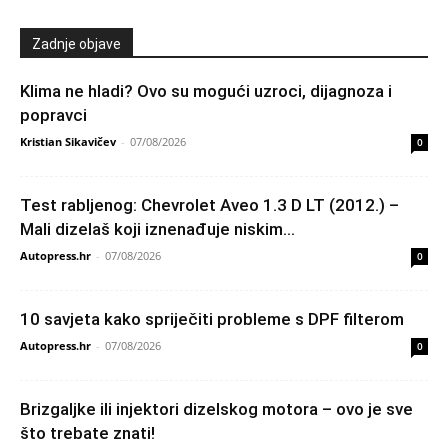
Zadnje objave
Klima ne hladi? Ovo su mogući uzroci, dijagnoza i
popravci
Kristian Sikavičev
-
07/08/2026
0
Test rabljenog: Chevrolet Aveo 1.3 D LT (2012.) –
Mali dizelaš koji iznenađuje niskim...
Autopress.hr
-
07/08/2026
0
10 savjeta kako spriječiti probleme s DPF filterom
Autopress.hr
-
07/08/2026
0
Brizgaljke ili injektori dizelskog motora – ovo je sve
što trebate znati!