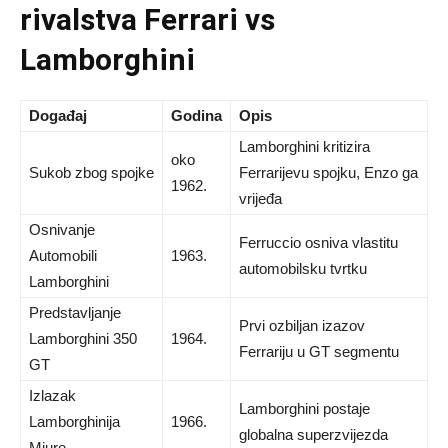
rivalstva Ferrari vs
Lamborghini
Događaj
Godina
Opis
Lamborghini kritizira
oko
Sukob zbog spojke
Ferrarijevu spojku, Enzo ga
1962.
vrijeđa
Osnivanje
Ferruccio osniva vlastitu
Automobili
1963.
automobilsku tvrtku
Lamborghini
Predstavljanje
Prvi ozbiljan izazov
Lamborghini 350
1964.
Ferrariju u GT segmentu
GT
Izlazak
Lamborghini postaje
Lamborghinija
1966.
globalna superzvijezda
Miure