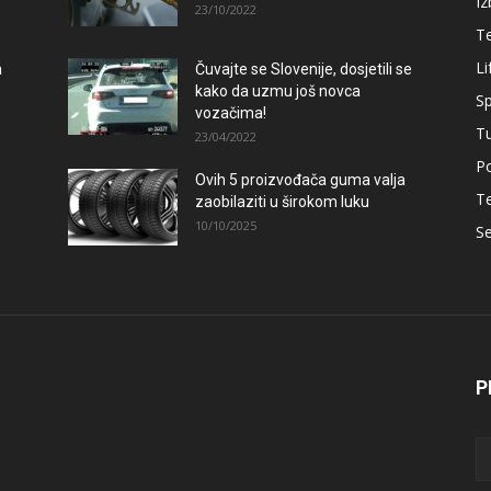
Iz
23/10/2022
T
Li
a
Čuvajte se Slovenije, dosjetili se
kako da uzmu još novca
Sp
vozačima!
T
23/04/2022
Po
Ovih 5 proizvođača guma valja
–
T
zaobilaziti u širokom luku
10/10/2025
Se
P