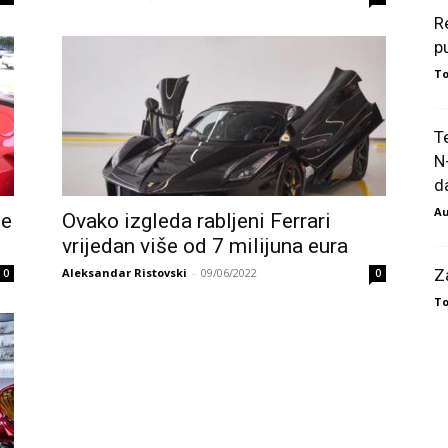
R
p
To
T
N
da
Au
pe
Ovako izgleda rabljeni Ferrari
vrijedan više od 7 milijuna eura
Aleksandar Ristovski
-
09/06/2022
Z
0
0
To