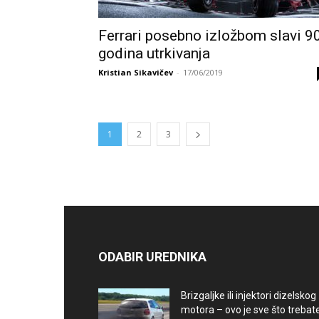
Ferrari posebno izložbom slavi 9
godina utrkivanja
Kristian Sikavičev
-
17/06/2019
1
2
3
ODABIR UREDNIKA
Brizgaljke ili injektori dizelskog
motora – ovo je sve što trebate.