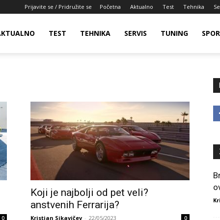
Prijavite se / Pridružite se
Početna
Aktualno
Test
Tehnika
Se
AKTUALNO
TEST
TEHNIKA
SERVIS
TUNING
SPO
B
o
Koji je najbolji od pet veli?
Kr
anstvenih Ferrarija?
Kristian Sikavičev
-
22/05/2023
0
0