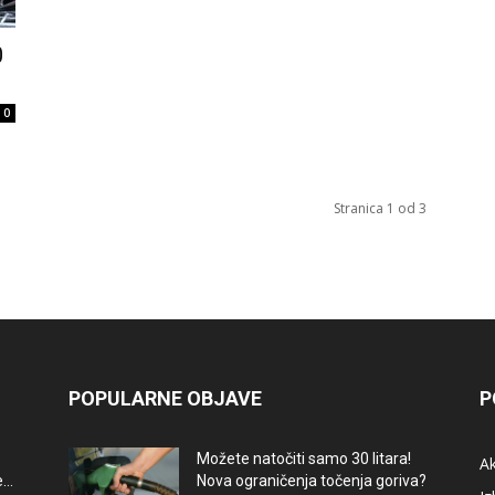
0
0
Stranica 1 od 3
POPULARNE OBJAVE
P
Možete natočiti samo 30 litara!
A
..
Nova ograničenja točenja goriva?