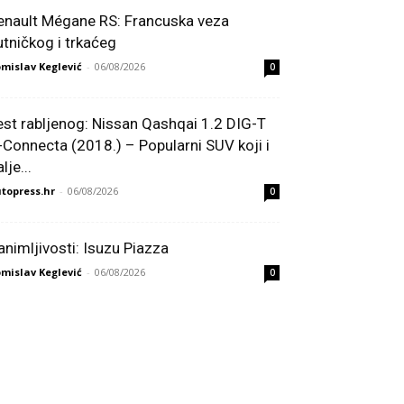
enault Mégane RS: Francuska veza
utničkog i trkaćeg
mislav Keglević
-
06/08/2026
0
est rabljenog: Nissan Qashqai 1.2 DIG-T
-Connecta (2018.) – Popularni SUV koji i
lje...
topress.hr
-
06/08/2026
0
animljivosti: Isuzu Piazza
mislav Keglević
-
06/08/2026
0