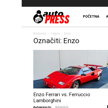
AutopressHR
POČETNA
Naslovna
Tagovi
Enzo
Označiti: Enzo
Enzo Ferrari vs. Ferruccio
Lamborghini
Autopress.hr
-
18/04/2026