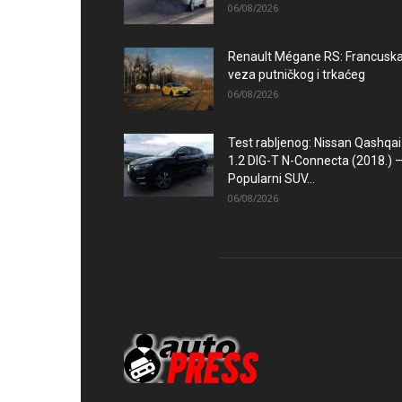
06/08/2026
Renault Mégane RS: Francusk
veza putničkog i trkaćeg
06/08/2026
Test rabljenog: Nissan Qashqai
1.2 DIG-T N-Connecta (2018.) 
Popularni SUV...
06/08/2026