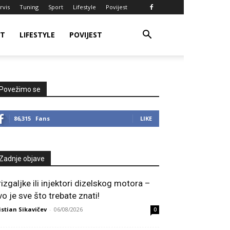
rvis
Tuning
Sport
Lifestyle
Povijest
RT
LIFESTYLE
POVIJEST
Povežimo se
86,315
Fans
LIKE
Zadnje objave
rizgaljke ili injektori dizelskog motora –
vo je sve što trebate znati!
istian Sikavičev
-
06/08/2026
0