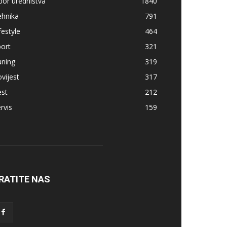
bor uredništva
1840
ehnika
791
festyle
464
ort
321
uning
319
vijest
317
est
212
rvis
159
RATITE NAS