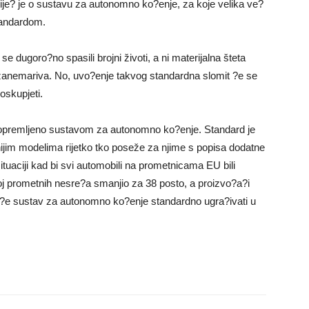
? je o sustavu za autonomno ko?enje, za koje velika ve?
standardom.
 se dugoro?no spasili brojni životi, a ni materijalna šteta
 zanemariva. No, uvo?enje takvog standardna slomit ?e se
poskupjeti.
 opremljeno sustavom za autonomno ko?enje. Standard je
tinijim modelima rijetko tko poseže za njime s popisa dodatne
tuaciji kad bi svi automobili na prometnicama EU bili
 prometnih nesre?a smanjio za 38 posto, a proizvo?a?i
 ?e sustav za autonomno ko?enje standardno ugra?ivati u