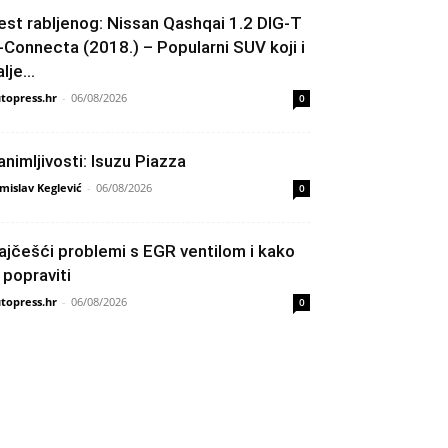
est rabljenog: Nissan Qashqai 1.2 DIG-T
-Connecta (2018.) – Popularni SUV koji i
lje...
topress.hr
-
06/08/2026
0
animljivosti: Isuzu Piazza
mislav Keglević
-
06/08/2026
0
ajčešći problemi s EGR ventilom i kako
h popraviti
topress.hr
-
06/08/2026
0