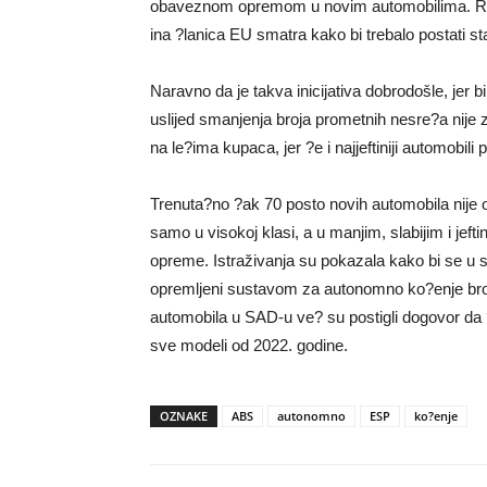
obaveznom opremom u novim automobilima. Rije
ina ?lanica EU smatra kako bi trebalo postati 
Naravno da je takva inicijativa dobrodošle, jer bi
uslijed smanjenja broja prometnih nesre?a nije
na le?ima kupaca, jer ?e i najjeftiniji automobili 
Trenuta?no ?ak 70 posto novih automobila nije
samo u visokoj klasi, a u manjim, slabijim i jef
opreme. Istraživanja su pokazala kako bi se u si
opremljeni sustavom za autonomno ko?enje broj
automobila u SAD-u ve? su postigli dogovor da
sve modeli od 2022. godine.
OZNAKE
ABS
autonomno
ESP
ko?enje