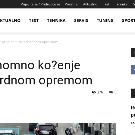
Prijavite se / Pridružite se
Početna
Aktualno
Test
Tehnika
S
KTUALNO
TEST
TEHNIKA
SERVIS
TUNING
SPOR
e proglasiti standardnom opremom
onomno ko?enje
dardnom opremom
276
0
R
p
To