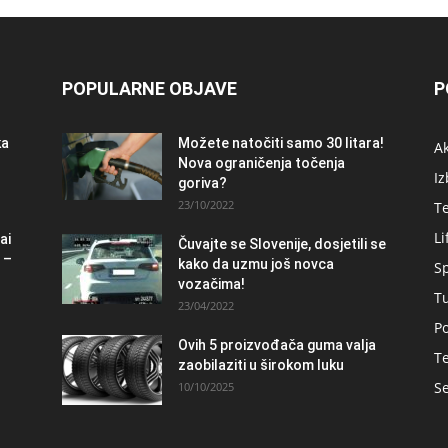
POPULARNE OBJAVE
P
ka
Možete natočiti samo 30 litara!
A
Nova ograničenja točenja
Iz
goriva?
23/10/2022
T
Li
ai
Čuvajte se Slovenije, dosjetili se
 –
kako da uzmu još novca
S
vozačima!
T
23/04/2022
Po
Ovih 5 proizvođača guma valja
Te
zaobilaziti u širokom luku
Se
10/10/2025