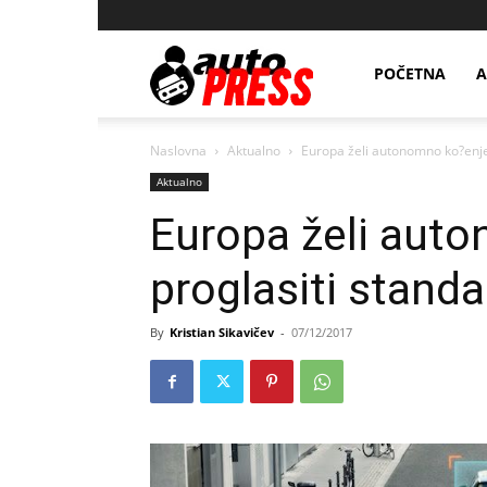
AutopressHR
POČETNA
A
Naslovna
Aktualno
Europa želi autonomno ko?enj
Aktualno
Europa želi aut
proglasiti stan
By
Kristian Sikavičev
-
07/12/2017