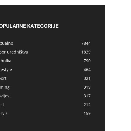
OPULARNE KATEGORIJE
ktualno
7844
bor uredništva
1839
ehnika
790
festyle
464
port
321
uning
319
vijest
317
st
212
rvis
159