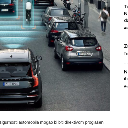
T
N
da
Au
Z
To
N
i
Au
igurnosti automobila mogao bi biti direktivom proglašen