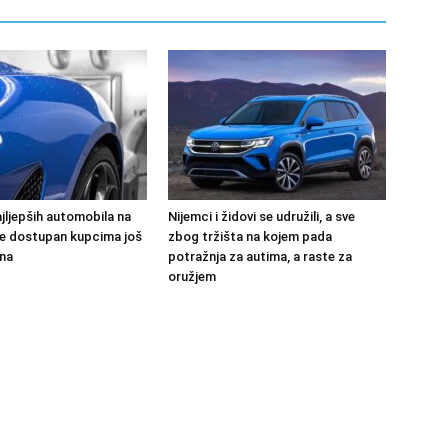
jljepših automobila na
Nijemci i židovi se udružili, a sve
 će dostupan kupcima još
zbog tržišta na kojem pada
na
potražnja za autima, a raste za
oružjem