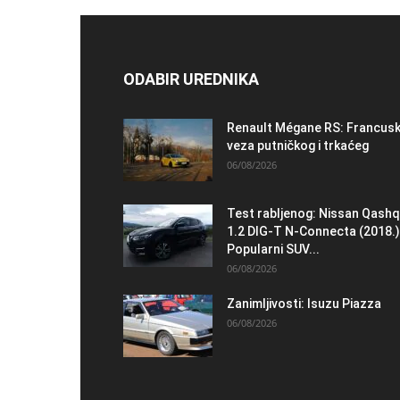
ODABIR UREDNIKA
Renault Mégane RS: Francus
veza putničkog i trkaćeg
06/08/2026
Test rabljenog: Nissan Qashq
1.2 DIG-T N-Connecta (2018.)
Popularni SUV...
06/08/2026
Zanimljivosti: Isuzu Piazza
06/08/2026