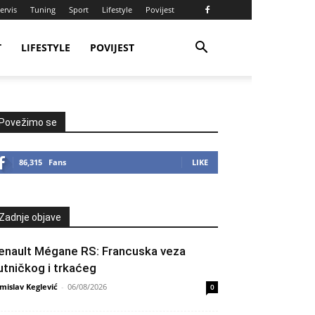
ervis
Tuning
Sport
Lifestyle
Povijest
T
LIFESTYLE
POVIJEST
Povežimo se
86,315
Fans
LIKE
Zadnje objave
enault Mégane RS: Francuska veza
utničkog i trkaćeg
mislav Keglević
-
06/08/2026
0