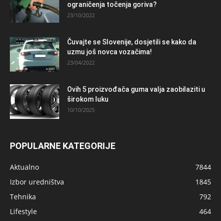
ograničenja točenja goriva?
23/10/2022
Čuvajte se Slovenije, dosjetili se kako da
uzmu još novca vozačima!
23/04/2022
Ovih 5 proizvođača guma valja zaobilaziti u
širokom luku
10/10/2025
POPULARNE KATEGORIJE
Aktualno
7844
Izbor uredništva
1845
Tehnika
792
Lifestyle
464