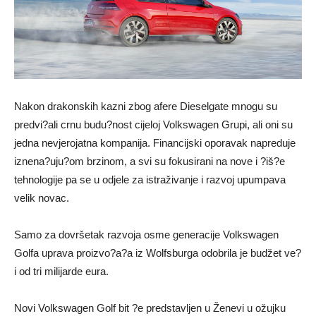
Nakon drakonskih kazni zbog afere Dieselgate mnogu su
predvi?ali crnu budu?nost cijeloj Volkswagen Grupi, ali oni su
jedna nevjerojatna kompanija. Financijski oporavak napreduje
iznena?uju?om brzinom, a svi su fokusirani na nove i ?iš?e
tehnologije pa se u odjele za istraživanje i razvoj upumpava
velik novac.
Samo za dovršetak razvoja osme generacije Volkswagen
Golfa uprava proizvo?a?a iz Wolfsburga odobrila je budžet ve?
i od tri milijarde eura.
Novi Volkswagen Golf bit ?e predstavljen u Ženevi u ožujku