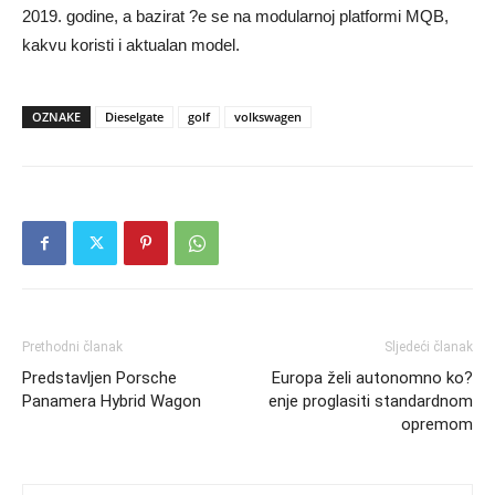
2019. godine, a bazirat ?e se na modularnoj platformi MQB,
kakvu koristi i aktualan model.
OZNAKE
Dieselgate
golf
volkswagen
Prethodni članak
Sljedeći članak
Predstavljen Porsche
Europa želi autonomno ko?
Panamera Hybrid Wagon
enje proglasiti standardnom
opremom