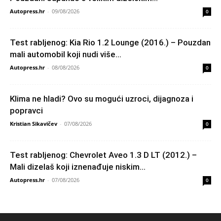
Autopress.hr
-
09/08/2026
0
Test rabljenog: Kia Rio 1.2 Lounge (2016.) – Pouzdan
mali automobil koji nudi više...
Autopress.hr
-
08/08/2026
0
Klima ne hladi? Ovo su mogući uzroci, dijagnoza i
popravci
Kristian Sikavičev
-
07/08/2026
0
Test rabljenog: Chevrolet Aveo 1.3 D LT (2012.) –
Mali dizelaš koji iznenađuje niskim...
Autopress.hr
-
07/08/2026
0