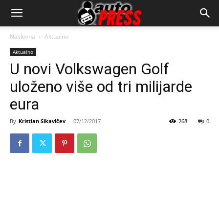
AutopressHR
Naslovna
Aktualno
Aktualno
U novi Volkswagen Golf
uloženo više od tri milijarde
eura
By
Kristian Sikavičev
-
07/12/2017
268
0