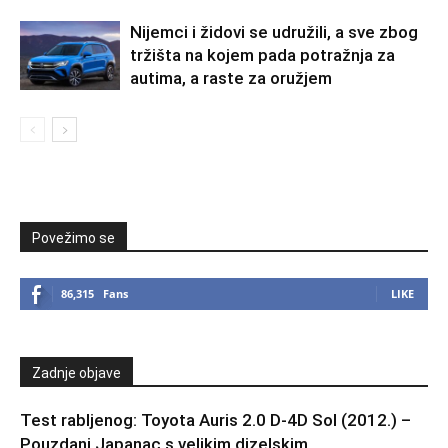
Nijemci i židovi se udružili, a sve zbog
tržišta na kojem pada potražnja za
autima, a raste za oružjem
Povežimo se
86,315
Fans
LIKE
Zadnje objave
Test rabljenog: Toyota Auris 2.0 D-4D Sol (2012.) –
Pouzdani Japanac s velikim dizelskim...