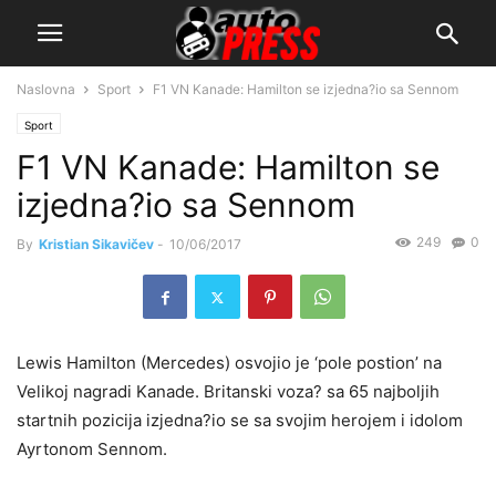
Naslovna
Sport
F1 VN Kanade: Hamilton se izjedna?io sa Sennom
Sport
F1 VN Kanade: Hamilton se
izjedna?io sa Sennom
249
0
By
Kristian Sikavičev
-
10/06/2017
Lewis Hamilton (Mercedes) osvojio je ‘pole postion’ na
Velikoj nagradi Kanade. Britanski voza? sa 65 najboljih
startnih pozicija izjedna?io se sa svojim herojem i idolom
Ayrtonom Sennom.