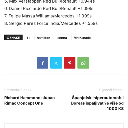
5. Max Verstappen Red Bull/Renault +0.944s
6. Daniel Ricciardo Red Bull/Renault +1.098s
7. Felipe Massa Williams/Mercedes +1.399s
8. Sergio Perez Force India/Mercedes +1.559s
OZNAKE
f1
hamilton
senna
VN Kanade
Prethodni članak
Sljedeći članak
Richard Hammond slupao
Španjolski hiperautomobil
Rimac Concept One
Boreas ispaljivat ?e više od
1000 KS