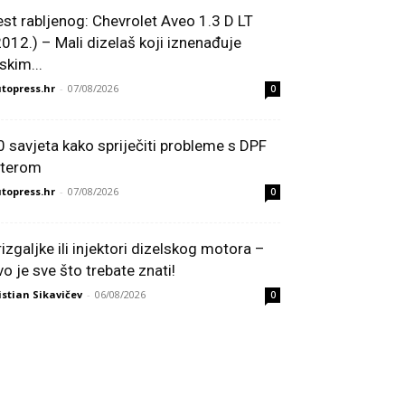
est rabljenog: Chevrolet Aveo 1.3 D LT
2012.) – Mali dizelaš koji iznenađuje
skim...
topress.hr
-
07/08/2026
0
0 savjeta kako spriječiti probleme s DPF
ilterom
topress.hr
-
07/08/2026
0
rizgaljke ili injektori dizelskog motora –
vo je sve što trebate znati!
istian Sikavičev
-
06/08/2026
0