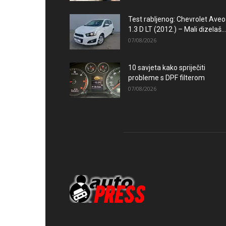
Test rabljenog: Chevrolet Aveo
1.3 D LT (2012.) – Mali dizelaš...
07/08/2026
10 savjeta kako spriječiti
probleme s DPF filterom
07/08/2026