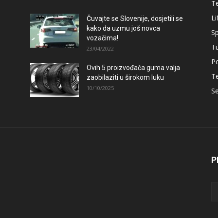
T
Li
Čuvajte se Slovenije, dosjetili se
kako da uzmu još novca
Sp
vozačima!
T
23/04/2022
Po
Ovih 5 proizvođača guma valja
T
zaobilaziti u širokom luku
10/10/2025
Se
P