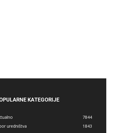
OPULARNE KATEGORIJE
ktualno
7844
bor uredništva
1843