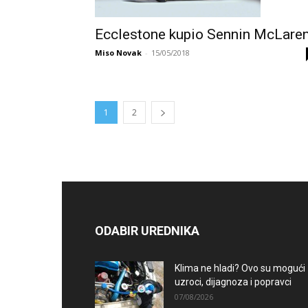
Ecclestone kupio Sennin McLare
Miso Novak
-
15/05/2018
1
2
ODABIR UREDNIKA
Klima ne hladi? Ovo su mogući
uzroci, dijagnoza i popravci
07/08/2026