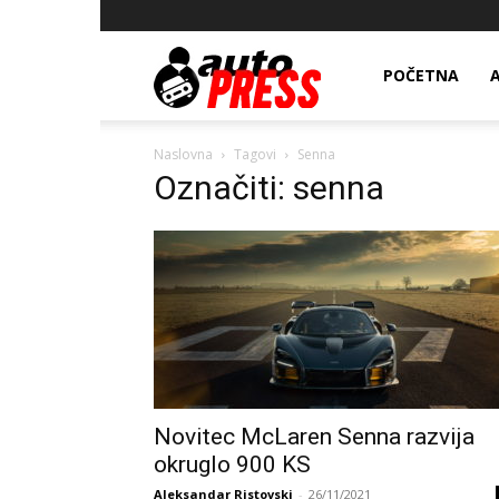
AutopressHR
POČETNA
Naslovna
Tagovi
Senna
Označiti: senna
Novitec McLaren Senna razvija
okruglo 900 KS
Aleksandar Ristovski
-
26/11/2021