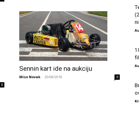
T
(
ni
Au
1
f
Au
Sennin kart ide na aukciju
Miso Novak
-
20/08/2018
0
B
0
o
Kr