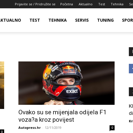
Prijavite se / Pridružite se
Početna
Aktualno
Test
Tehnika
Se
AKTUALNO
TEST
TEHNIKA
SERVIS
TUNING
SPO
K
Ovako su se mijenjala odijela F1
d
voza?a kroz povijest
Kr
Autopress.hr
-
12/11/2019
0
0