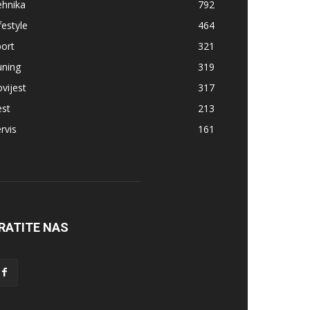
ehnika
792
festyle
464
ort
321
uning
319
vijest
317
est
213
rvis
161
RATITE NAS