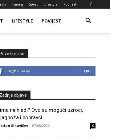
rvis
Tuning
Sport
Lifestyle
Povijest
RT
LIFESTYLE
POVIJEST
Povežimo se
86,315
Fans
LIKE
Zadnje objave
lima ne hladi? Ovo su mogući uzroci,
ijagnoza i popravci
istian Sikavičev
-
07/08/2026
0