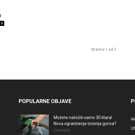
n
0
Stranica 1 od 2
POPULARNE OBJAVE
P
Možete natočiti samo 30 litara!
A
Nova ograničenja točenja goriva?
Iz
23/10/2022