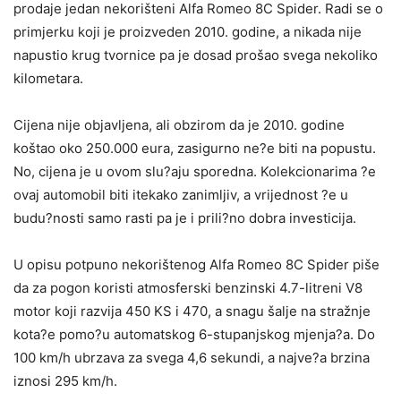
prodaje jedan nekorišteni Alfa Romeo 8C Spider. Radi se o
primjerku koji je proizveden 2010. godine, a nikada nije
napustio krug tvornice pa je dosad prošao svega nekoliko
kilometara.
Cijena nije objavljena, ali obzirom da je 2010. godine
koštao oko 250.000 eura, zasigurno ne?e biti na popustu.
No, cijena je u ovom slu?aju sporedna. Kolekcionarima ?e
ovaj automobil biti itekako zanimljiv, a vrijednost ?e u
budu?nosti samo rasti pa je i prili?no dobra investicija.
U opisu potpuno nekorištenog Alfa Romeo 8C Spider piše
da za pogon koristi atmosferski benzinski 4.7-litreni V8
motor koji razvija 450 KS i 470, a snagu šalje na stražnje
kota?e pomo?u automatskog 6-stupanjskog mjenja?a. Do
100 km/h ubrzava za svega 4,6 sekundi, a najve?a brzina
iznosi 295 km/h.