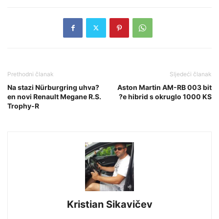
Prethodni članak
Sljedeći članak
Na stazi Nürburgring uhva?
Aston Martin AM-RB 003 bit
en novi Renault Megane R.S.
?e hibrid s okruglo 1000 KS
Trophy-R
Kristian Sikavičev