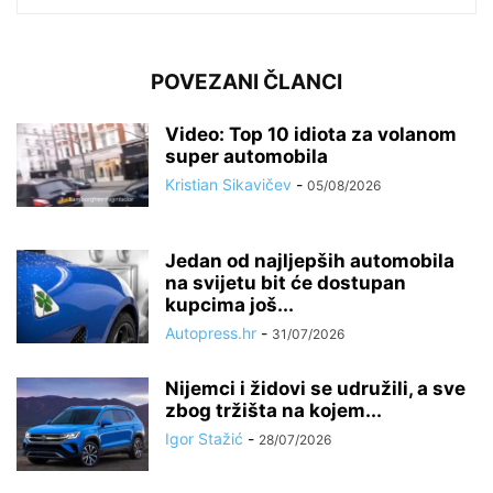
POVEZANI ČLANCI
Video: Top 10 idiota za volanom
super automobila
Kristian Sikavičev
-
05/08/2026
Jedan od najljepših automobila
na svijetu bit će dostupan
kupcima još...
Autopress.hr
-
31/07/2026
Nijemci i židovi se udružili, a sve
zbog tržišta na kojem...
Igor Stažić
-
28/07/2026