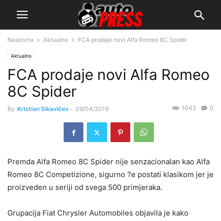
Naslovna
Aktualno
FCA prodaje novi Alfa Romeo 8C Spider
Aktualno
FCA prodaje novi Alfa Romeo
8C Spider
1043
0
By
Kristian Sikavičev
-
09/04/2019
Premda Alfa Romeo 8C Spider nije senzacionalan kao Alfa
Romeo 8C Competizione, sigurno ?e postati klasikom jer je
proizveden u seriji od svega 500 primjeraka.
Grupacija Fiat Chrysler Automobiles objavila je kako