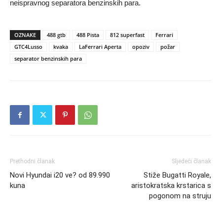
neispravnog separatora benzinskih para.
OZNAKE
488 gtb
488 Pista
812 superfast
Ferrari
GTC4Lusso
kvaka
LaFerrari Aperta
opoziv
požar
separator benzinskih para
Prethodni članak
Sljedeći članak
Novi Hyundai i20 ve? od 89.990
Stiže Bugatti Royale,
kuna
aristokratska krstarica s
pogonom na struju