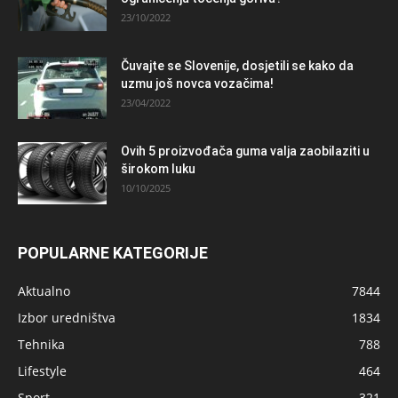
23/10/2022
Čuvajte se Slovenije, dosjetili se kako da
uzmu još novca vozačima!
23/04/2022
Ovih 5 proizvođača guma valja zaobilaziti u
širokom luku
10/10/2025
POPULARNE KATEGORIJE
Aktualno
7844
Izbor uredništva
1834
Tehnika
788
Lifestyle
464
Sport
321