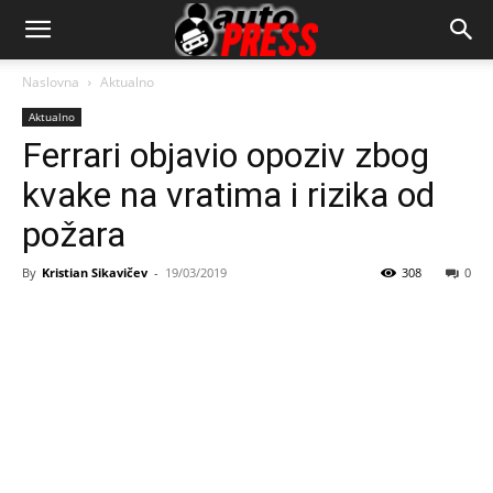
AutopressHR
Naslovna
Aktualno
Aktualno
Ferrari objavio opoziv zbog
kvake na vratima i rizika od
požara
By
Kristian Sikavičev
-
19/03/2019
308
0