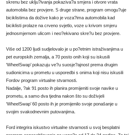
skrenu bez uklju?ivanja pokaziva?a smjera i otvore vrata
automobila bez provjere. S druge strane, program omogu?uje
biciklistima da dožive kako je voza?ima automobila kad
biciklisti prolaze na crveno svjetlo, voze u krivom smjeru
jednosmjernom ulicom i neo?ekivano skre?u bez provjere.
Više od 1200 ljudi sudjelovalo je u po?etnim istraživanjima u
pet europskih zemalja, a 70 posto onih koji su iskusili
‘WheelSwap’ pokazuju ve?u suosje?ajnost prema drugim
sudionicima u prometu u usporedbi s onima koji nisu iskusili
Fordov program virtualne stvarnosti.
Nadalje, ?ak 91 posto ih planira promijeniti svoje navike u
prometu, a samo dva tjedna nakon što su doživjeli
‘WheelSwap’ 60 posto ih je promijenilo svoje ponašanje u
svojim svakodnevnim putovanjima.
Ford integrira iskustvo virtualne stvarnosti u svoj besplatni