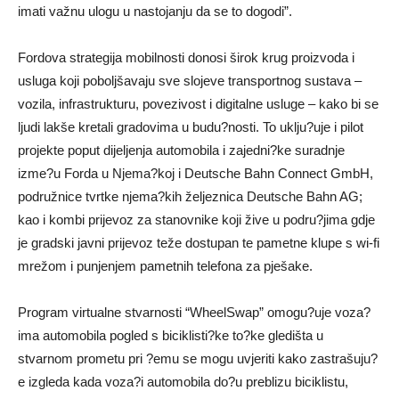
imati važnu ulogu u nastojanju da se to dogodi”.
Fordova strategija mobilnosti donosi širok krug proizvoda i
usluga koji poboljšavaju sve slojeve transportnog sustava –
vozila, infrastrukturu, povezivost i digitalne usluge – kako bi se
ljudi lakše kretali gradovima u budu?nosti. To uklju?uje i pilot
projekte poput dijeljenja automobila i zajedni?ke suradnje
izme?u Forda u Njema?koj i Deutsche Bahn Connect GmbH,
podružnice tvrtke njema?kih željeznica Deutsche Bahn AG;
kao i kombi prijevoz za stanovnike koji žive u podru?jima gdje
je gradski javni prijevoz teže dostupan te pametne klupe s wi-fi
mrežom i punjenjem pametnih telefona za pješake.
Program virtualne stvarnosti “WheelSwap” omogu?uje voza?
ima automobila pogled s biciklisti?ke to?ke gledišta u
stvarnom prometu pri ?emu se mogu uvjeriti kako zastrašuju?
e izgleda kada voza?i automobila do?u preblizu biciklistu,