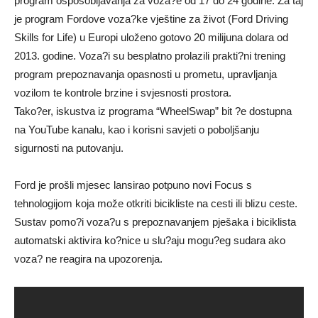
program osposobljavanja za voza?e od 17 do 24 godine. Za taj
je program Fordove voza?ke vještine za život (Ford Driving
Skills for Life) u Europi uloženo gotovo 20 milijuna dolara od
2013. godine. Voza?i su besplatno prolazili prakti?ni trening
program prepoznavanja opasnosti u prometu, upravljanja
vozilom te kontrole brzine i svjesnosti prostora.
Tako?er, iskustva iz programa “WheelSwap” bit ?e dostupna
na YouTube kanalu, kao i korisni savjeti o poboljšanju
sigurnosti na putovanju.
Ford je prošli mjesec lansirao potpuno novi Focus s
tehnologijom koja može otkriti bicikliste na cesti ili blizu ceste.
Sustav pomo?i voza?u s prepoznavanjem pješaka i biciklista
automatski aktivira ko?nice u slu?aju mogu?eg sudara ako
voza? ne reagira na upozorenja.