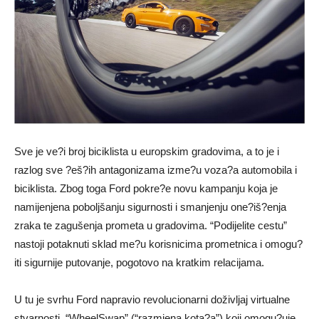
Sve je ve?i broj biciklista u europskim gradovima, a to je i
razlog sve ?eš?ih antagonizama izme?u voza?a automobila i
biciklista. Zbog toga Ford pokre?e novu kampanju koja je
namijenjena poboljšanju sigurnosti i smanjenju one?iš?enja
zraka te zagušenja prometa u gradovima. “Podijelite cestu”
nastoji potaknuti sklad me?u korisnicima prometnica i omogu?
iti sigurnije putovanje, pogotovo na kratkim relacijama.
U tu je svrhu Ford napravio revolucionarni doživljaj virtualne
stvarnosti. “WheelSwap” (“razmjena kota?a”) koji omogu?uje