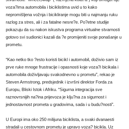
voza?ima automobila i biciklistima uvid u to kako
nepromišljena vožnja i bicikliranje mogu biti u najmanju ruku
razlog za stres, ali i za fatalne nesre?e. Po?etne studije
pokazuju da su nakon iskustva programa virtualne stvarnosti
gotovo svi sudionici kazali da ?e promijeniti svoje ponašanje u
prometu.
“Kao netko tko ?esto koristi bicikl i automobil, doživio sam iz
prve ruke mnoge frustracije i opasnosti koje voza?i bicikala i
automobila doživljavaju svakodnevno u prometu”, rekao je
Steven Armstrong, predsjednik i izvršni direktor Forda za
Europu, Bliski Istok i Afriku. “Sigurna integracija sve
raznovrsnijih na?ina prijevoza je klju?na za sigurnost i
jednostavnost prometa u gradovima, sada i u budu?nosti”.
U Europi ima oko 250 milijuna biciklista, a svaki dvanaesti
stradali u cestovnom prometu je upravo voza? bicikla. Uz