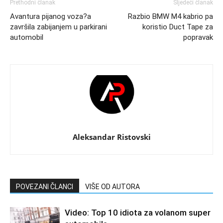
Prethodni članak
Sljedeći članak
Avantura pijanog voza?a
Razbio BMW M4 kabrio pa
završila zabijanjem u parkirani
koristio Duct Tape za
automobil
popravak
Aleksandar Ristovski
POVEZANI ČLANCI
VIŠE OD AUTORA
Video: Top 10 idiota za volanom super