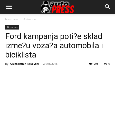
AutopressHR
Naslovna
Aktualno
Aktualno
Ford kampanja poti?e sklad
izme?u voza?a automobila i
biciklista
By
Aleksandar Ristovski
-
24/05/2018
293
0