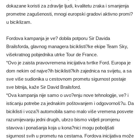
dokazane koristi za zdravlje ljudi, kvalitetu zraka i smanjenja
prometne zagušenosti, mnogi europski gradovi aktivno promi?
u biciklizam.
Fordova kampanja je ve? dobila potporu Sir Davida
Brailsforda, glavnog managera biciklisti?ke ekipe Team Sky,
višekratnog pobjednika utrke Tour de France.
“Ovo je zaista pravovremena inicijativa tvrtke Ford. Europa je
dom nekim od najve?ih biciklisti?kih zajednica na svijetu, a sa
sve više sudionika u cestovnom prometu sigurnost postaje
sve bitnija, kaže Sir David Brailsford.
“Ova kampanja nije samo o uvo?enju nove tehnologije, ve? i
isticanju potrebe za jednakim poštovanjem i odgovornoš?u. Da
biciklisti i voza?i automobila samo malo više vremena posvete
razumijevanju jedni drugih, ubrzo bismo vidjeli promjenu
stavova i ponašanja koja u kona?nici mogu poboljšati
sigurnost svih u prometu na cestama. Fordova inicijativa može