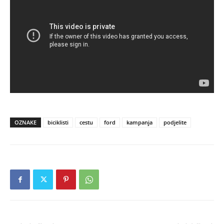
OZNAKE
biciklisti
cestu
ford
kampanja
podjelite