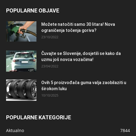
POPULARNE OBJAVE
Možete natočiti samo 30 litara! Nova
ograničenja točenja goriva?
23/10/2022
Čuvajte se Slovenije, dosjetili se kako da
uzmu još novca vozačima!
23/04/2022
Ovih 5 proizvođača guma valja zaobilaziti u
širokom luku
10/10/2025
POPULARNE KATEGORIJE
Aktualno
7844