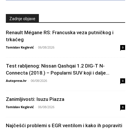
Zadnje objave
Renault Mégane RS: Francuska veza putničkog i
trkaćeg
Tomislav Keglević
-
06/08/2026
0
Test rabljenog: Nissan Qashqai 1.2 DIG-T N-
Connecta (2018.) – Popularni SUV koji i dalje...
Autopress.hr
-
06/08/2026
0
Zanimljivosti: Isuzu Piazza
Tomislav Keglević
-
06/08/2026
0
Najčešći problemi s EGR ventilom i kako ih popraviti