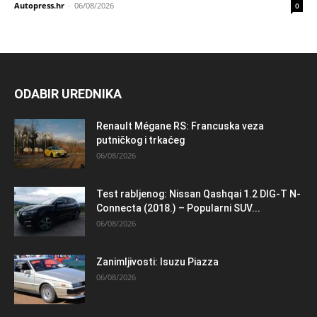
Autopress.hr
-
06/08/2026
0
ODABIR UREDNIKA
Renault Mégane RS: Francuska veza
putničkog i trkaćeg
06/08/2026
Test rabljenog: Nissan Qashqai 1.2 DIG-T N-
Connecta (2018.) – Popularni SUV...
06/08/2026
Zanimljivosti: Isuzu Piazza
06/08/2026