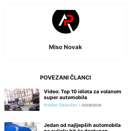
Miso Novak
POVEZANI ČLANCI
Video: Top 10 idiota za volanom
super automobila
Kristian Sikavičev
-
05/08/2026
Jedan od najljepših automobila
na svijetu bit će dostupan