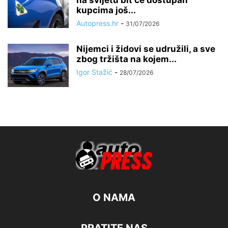
kupcima još...
Autopress.hr
-
31/07/2026
Nijemci i židovi se udružili, a sve
zbog tržišta na kojem...
Igor Stažić
-
28/07/2026
O NAMA
PRATITE NAS