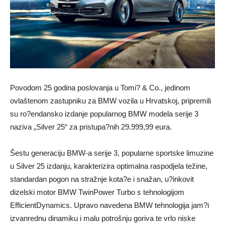
Povodom 25 godina poslovanja u Tomi? & Co., jedinom
ovlaštenom zastupniku za BMW vozila u Hrvatskoj, pripremili
su ro?endansko izdanje popularnog BMW modela serije 3
naziva „Silver 25“ za pristupa?nih 29.999,99 eura.
Šestu generaciju BMW-a serije 3, popularne sportske limuzine
u Silver 25 izdanju, karakterizira optimalna raspodjela težine,
standardan pogon na stražnje kota?e i snažan, u?inkovit
dizelski motor BMW TwinPower Turbo s tehnologijom
EfficientDynamics. Upravo navedena BMW tehnologija jam?i
izvanrednu dinamiku i malu potrošnju goriva te vrlo niske