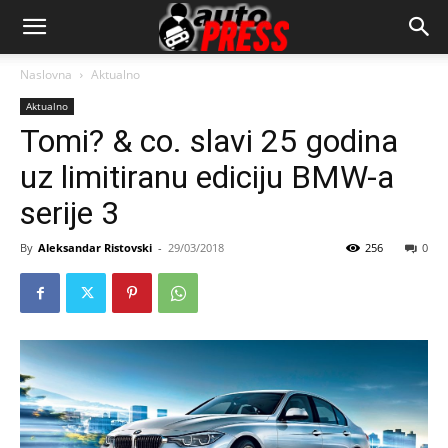
AutopressHR
Naslovna
Aktualno
Aktualno
Tomi? & co. slavi 25 godina
uz limitiranu ediciju BMW-a
serije 3
By
Aleksandar Ristovski
-
29/03/2018
256
0