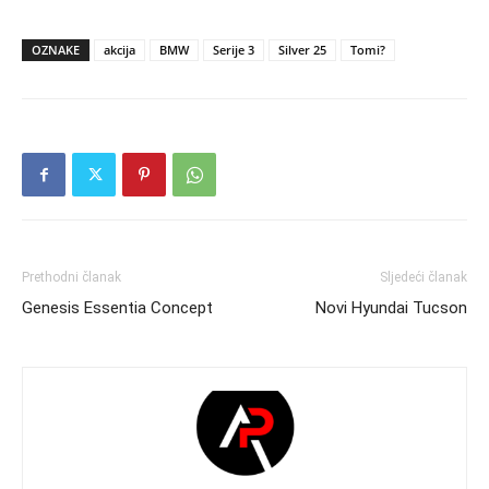
OZNAKE
akcija
BMW
Serije 3
Silver 25
Tomi?
Prethodni članak
Sljedeći članak
Genesis Essentia Concept
Novi Hyundai Tucson