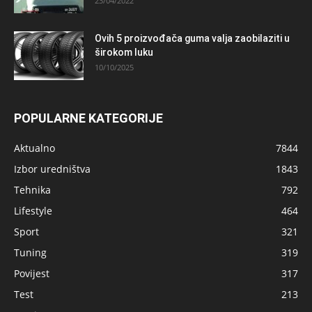
23/04/2022
Ovih 5 proizvođača guma valja zaobilaziti u
širokom luku
10/10/2025
POPULARNE KATEGORIJE
Aktualno
7844
Izbor uredništva
1843
Tehnika
792
Lifestyle
464
Sport
321
Tuning
319
Povijest
317
Test
213