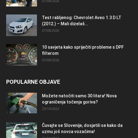
07/08/2026
Test rabljenog: Chevrolet Aveo 1.3 D LT
(2012.) – Mali dizelaš...
07/08/2026
10 savjeta kako spriječiti probleme s DPF
filterom
07/08/2026
POPULARNE OBJAVE
Možete natočiti samo 30 litara! Nova
ograničenja točenja goriva?
23/10/2022
Čuvajte se Slovenije, dosjetili se kako da
uzmu još novca vozačima!