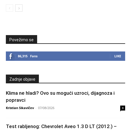
Povežimo se
86,315
Fans
LIKE
Zadnje objave
Klima ne hladi? Ovo su mogući uzroci, dijagnoza i
popravci
Kristian Sikavičev
-
07/08/2026
0
Test rabljenog: Chevrolet Aveo 1.3 D LT (2012.) –