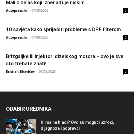
Mali dizelaš koji iznenađuje niskim...
Autopress.hr
-
07/08/2026
0
10 savjeta kako spriječiti probleme s DPF filterom
Autopress.hr
-
07/08/2026
0
Brizgaljke ili injektori dizelskog motora – ovo je sve
što trebate znati!
Kristian Sikavičev
-
06/08/2026
0
ODABIR UREDNIKA
Klima ne hladi? Ovo su mogući uzroci,
dijagnoza i popravci