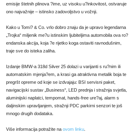
emisije štetnih plinova ?ime, uz visoku u?inkovitost, ostvaruje
ono najvažnije – istinsko zadovoljstvo u vožnji.
Kako u Tomi? & Co. vrlo dobro znaju da je upravo legendarna
„Trojka“ miljenik me?u istinskim ljubiteljima automobila ova ro?
endanska akcija, koja ?e rijetko koga ostaviti ravnodušnim,
traje sve do isteka zaliha.
Izdanje BMW-a 318d Silver 25 dolazi u varijanti s ru?nim ili
automatskim mjenja?em, a krasi ga atraktivna metalik boja te
pregršt opreme od koje se izdvajaju: BSI servisni paket,
navigacijski sustav „Business“, LED prednja i stražnja svjetla,
aluminijski naplatci, tempomat, hands-free ure?aj, alarm s
daljinskim upravljanjem, stražnji PDC parkirni senzori te još
mnogo drugih dodataka.
Više informacija potražite na
ovom linku
.