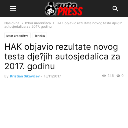
Naslovna
Izbor uredništva
HAK objavio rezultate novog testa dje?jih
autosjedalica za 2017. godinu
Izbor uredništva
Tehnika
HAK objavio rezultate novog
testa dje?jih autosjedalica za
2017. godinu
246
0
By
Kristian Sikavičev
-
18/11/2017