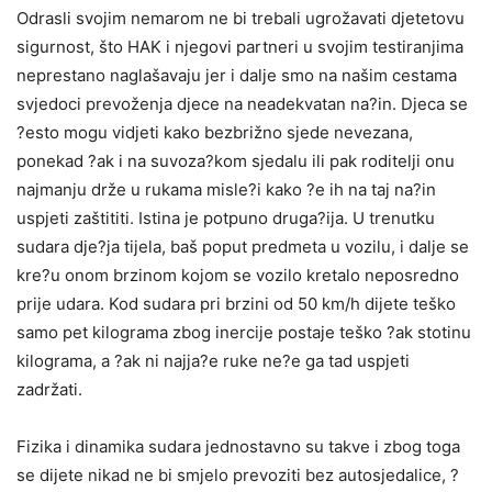
Odrasli svojim nemarom ne bi trebali ugrožavati djetetovu
sigurnost, što HAK i njegovi partneri u svojim testiranjima
neprestano naglašavaju jer i dalje smo na našim cestama
svjedoci prevoženja djece na neadekvatan na?in. Djeca se
?esto mogu vidjeti kako bezbrižno sjede nevezana,
ponekad ?ak i na suvoza?kom sjedalu ili pak roditelji onu
najmanju drže u rukama misle?i kako ?e ih na taj na?in
uspjeti zaštititi. Istina je potpuno druga?ija. U trenutku
sudara dje?ja tijela, baš poput predmeta u vozilu, i dalje se
kre?u onom brzinom kojom se vozilo kretalo neposredno
prije udara. Kod sudara pri brzini od 50 km/h dijete teško
samo pet kilograma zbog inercije postaje teško ?ak stotinu
kilograma, a ?ak ni najja?e ruke ne?e ga tad uspjeti
zadržati.
Fizika i dinamika sudara jednostavno su takve i zbog toga
se dijete nikad ne bi smjelo prevoziti bez autosjedalice, ?