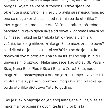
onoga u kojem se kre?e automobil. Takve sjedalice
okrenute u suprotnom smjeru u pravilu su i najsigurnije, no
one se mogu koristiti samo od ro?enja pa do otprilike ?
etvrte godine starosti djeteta. Važno je pritom još jednom
napomenuti kako djeca lakša od devet kilograma i mla?a od
15 mjeseci nikad ne bi trebala biti okrenuta u smjeru
vožnje, jer zbog njihove krhke gra?e to može znatno pove?
ati rizik od ozljeda. Ipak, proizvo?a?i su se dosjetili kako
dosko?iti ovom problemu pa se na tržištu po?inju nuditi i
univerzalni proizvodi. Neke sjedalice, kao što su GB Vaya i-
Size, Nuna Rebl Plus i-Size i Recaro Zero.1 Elite, nude
mogu?nost postavljanja u oba smjera, i u smjeru vožnje i u
kontra smjeru, pa se ti proizvodi mogu koristiti od ro?enja
pa do otprilike djetetove ?etvrte godine.
Kad je rije? o najbolje ocijenjenoj autosjedalici, najbliže se
maksimalnoj ocjeni na ovom testiranju približila