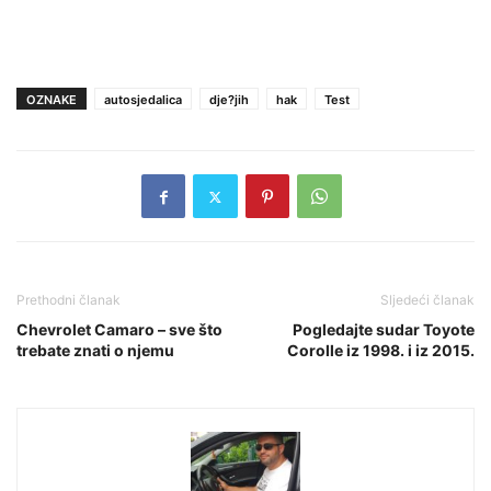
OZNAKE
autosjedalica
dje?jih
hak
Test
Prethodni članak
Sljedeći članak
Chevrolet Camaro – sve što
Pogledajte sudar Toyote
trebate znati o njemu
Corolle iz 1998. i iz 2015.