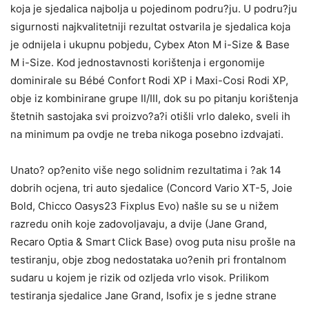
koja je sjedalica najbolja u pojedinom podru?ju. U podru?ju
sigurnosti najkvalitetniji rezultat ostvarila je sjedalica koja
je odnijela i ukupnu pobjedu, Cybex Aton M i-Size & Base
M i-Size. Kod jednostavnosti korištenja i ergonomije
dominirale su Bébé Confort Rodi XP i Maxi-Cosi Rodi XP,
obje iz kombinirane grupe II/III, dok su po pitanju korištenja
štetnih sastojaka svi proizvo?a?i otišli vrlo daleko, sveli ih
na minimum pa ovdje ne treba nikoga posebno izdvajati.
Unato? op?enito više nego solidnim rezultatima i ?ak 14
dobrih ocjena, tri auto sjedalice (Concord Vario XT-5, Joie
Bold, Chicco Oasys23 Fixplus Evo) našle su se u nižem
razredu onih koje zadovoljavaju, a dvije (Jane Grand,
Recaro Optia & Smart Click Base) ovog puta nisu prošle na
testiranju, obje zbog nedostataka uo?enih pri frontalnom
sudaru u kojem je rizik od ozljeda vrlo visok. Prilikom
testiranja sjedalice Jane Grand, Isofix je s jedne strane