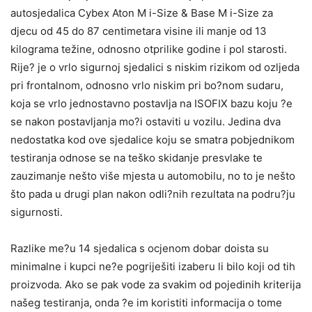
autosjedalica Cybex Aton M i-Size & Base M i-Size za
djecu od 45 do 87 centimetara visine ili manje od 13
kilograma težine, odnosno otprilike godine i pol starosti.
Rije? je o vrlo sigurnoj sjedalici s niskim rizikom od ozljeda
pri frontalnom, odnosno vrlo niskim pri bo?nom sudaru,
koja se vrlo jednostavno postavlja na ISOFIX bazu koju ?e
se nakon postavljanja mo?i ostaviti u vozilu. Jedina dva
nedostatka kod ove sjedalice koju se smatra pobjednikom
testiranja odnose se na teško skidanje presvlake te
zauzimanje nešto više mjesta u automobilu, no to je nešto
što pada u drugi plan nakon odli?nih rezultata na podru?ju
sigurnosti.
Razlike me?u 14 sjedalica s ocjenom dobar doista su
minimalne i kupci ne?e pogriješiti izaberu li bilo koji od tih
proizvoda. Ako se pak vode za svakim od pojedinih kriterija
našeg testiranja, onda ?e im koristiti informacija o tome