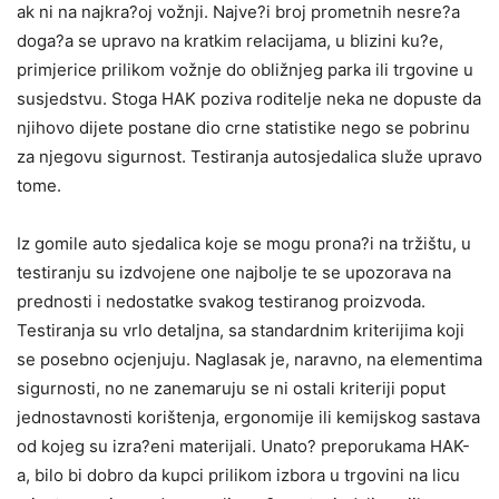
ak ni na najkra?oj vožnji. Najve?i broj prometnih nesre?a
doga?a se upravo na kratkim relacijama, u blizini ku?e,
primjerice prilikom vožnje do obližnjeg parka ili trgovine u
susjedstvu. Stoga HAK poziva roditelje neka ne dopuste da
njihovo dijete postane dio crne statistike nego se pobrinu
za njegovu sigurnost. Testiranja autosjedalica služe upravo
tome.
Iz gomile auto sjedalica koje se mogu prona?i na tržištu, u
testiranju su izdvojene one najbolje te se upozorava na
prednosti i nedostatke svakog testiranog proizvoda.
Testiranja su vrlo detaljna, sa standardnim kriterijima koji
se posebno ocjenjuju. Naglasak je, naravno, na elementima
sigurnosti, no ne zanemaruju se ni ostali kriteriji poput
jednostavnosti korištenja, ergonomije ili kemijskog sastava
od kojeg su izra?eni materijali. Unato? preporukama HAK-
a, bilo bi dobro da kupci prilikom izbora u trgovini na licu