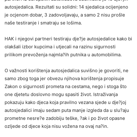
autosjedalica. Rezultati su solidni: 14 sjedalica ocijenjeno
je ocjenom dobar, 3 zadovoljavaju, a samo 2 nisu prošle
naše testiranje i smatraju se lošima.
HAK i njegovi partneri testiraju dje?je autosjedalice kako bi
olakšali izbor kupcima i utjecali na razinu sigurnosti
prilikom prevoženja najmla?ih putnika u automobilima.
O važnosti korištenja autosjedalica suvišno je govoriti, ne
samo zbog toga jer obvezu njihova korištenja propisuje
Zakon o sigurnosti prometa na cestama, nego i stoga što
one djetetu doslovno mogu spasiti život. Istraživanja
pokazuju kako djeca koja pravilno vezana sjede u dje?joj
autosjedalici imaju sedam puta manje izgleda da u slu?aju
prometne nesre?e zadobiju teške, ?ak i po život opasne
ozljede od djece koja nisu vožena na ovaj na?in.