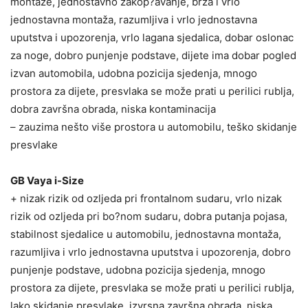
montaže, jednostavno zakop?avanje, brza i vrlo
jednostavna montaža, razumljiva i vrlo jednostavna
uputstva i upozorenja, vrlo lagana sjedalica, dobar oslonac
za noge, dobro punjenje podstave, dijete ima dobar pogled
izvan automobila, udobna pozicija sjedenja, mnogo
prostora za dijete, presvlaka se može prati u perilici rublja,
dobra završna obrada, niska kontaminacija
– zauzima nešto više prostora u automobilu, teško skidanje
presvlake
GB Vaya i-Size
+ nizak rizik od ozljeda pri frontalnom sudaru, vrlo nizak
rizik od ozljeda pri bo?nom sudaru, dobra putanja pojasa,
stabilnost sjedalice u automobilu, jednostavna montaža,
razumljiva i vrlo jednostavna uputstva i upozorenja, dobro
punjenje podstave, udobna pozicija sjedenja, mnogo
prostora za dijete, presvlaka se može prati u perilici rublja,
lako skidanje presvlake, izvrsna završna obrada, niska