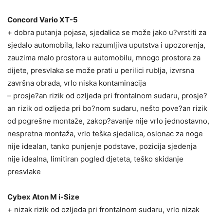
Concord Vario XT-5
+ dobra putanja pojasa, sjedalica se može jako u?vrstiti za
sjedalo automobila, lako razumljiva uputstva i upozorenja,
zauzima malo prostora u automobilu, mnogo prostora za
dijete, presvlaka se može prati u perilici rublja, izvrsna
završna obrada, vrlo niska kontaminacija
– prosje?an rizik od ozljeda pri frontalnom sudaru, prosje?
an rizik od ozljeda pri bo?nom sudaru, nešto pove?an rizik
od pogrešne montaže, zakop?avanje nije vrlo jednostavno,
nespretna montaža, vrlo teška sjedalica, oslonac za noge
nije idealan, tanko punjenje podstave, pozicija sjedenja
nije idealna, limitiran pogled djeteta, teško skidanje
presvlake
Cybex Aton M i-Size
+ nizak rizik od ozljeda pri frontalnom sudaru, vrlo nizak