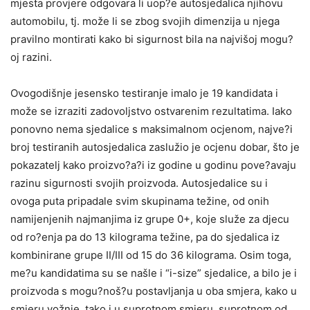
mjesta provjere odgovara li uop?e autosjedalica njihovu
automobilu, tj. može li se zbog svojih dimenzija u njega
pravilno montirati kako bi sigurnost bila na najvišoj mogu?
oj razini.
Ovogodišnje jesensko testiranje imalo je 19 kandidata i
može se izraziti zadovoljstvo ostvarenim rezultatima. Iako
ponovno nema sjedalice s maksimalnom ocjenom, najve?i
broj testiranih autosjedalica zaslužio je ocjenu dobar, što je
pokazatelj kako proizvo?a?i iz godine u godinu pove?avaju
razinu sigurnosti svojih proizvoda. Autosjedalice su i
ovoga puta pripadale svim skupinama težine, od onih
namijenjenih najmanjima iz grupe 0+, koje služe za djecu
od ro?enja pa do 13 kilograma težine, pa do sjedalica iz
kombinirane grupe II/III od 15 do 36 kilograma. Osim toga,
me?u kandidatima su se našle i “i-size” sjedalice, a bilo je i
proizvoda s mogu?noš?u postavljanja u oba smjera, kako u
smjeru vožnje, tako i u suprotnom smjeru, suprotnom od