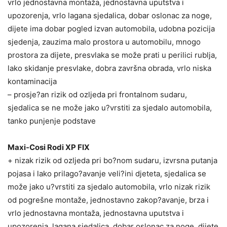
vrlo jednostavna montaža, jednostavna uputstva i
upozorenja, vrlo lagana sjedalica, dobar oslonac za noge,
dijete ima dobar pogled izvan automobila, udobna pozicija
sjedenja, zauzima malo prostora u automobilu, mnogo
prostora za dijete, presvlaka se može prati u perilici rublja,
lako skidanje presvlake, dobra završna obrada, vrlo niska
kontaminacija
– prosje?an rizik od ozljeda pri frontalnom sudaru,
sjedalica se ne može jako u?vrstiti za sjedalo automobila,
tanko punjenje podstave
Maxi-Cosi Rodi XP FIX
+ nizak rizik od ozljeda pri bo?nom sudaru, izvrsna putanja
pojasa i lako prilago?avanje veli?ini djeteta, sjedalica se
može jako u?vrstiti za sjedalo automobila, vrlo nizak rizik
od pogrešne montaže, jednostavno zakop?avanje, brza i
vrlo jednostavna montaža, jednostavna uputstva i
upozorenja, lagana sjedalica, dobar oslonac za noge, dijete