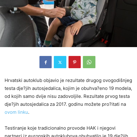
Hrvatski autoklub objavio je rezultate drugog ovogodišnjeg
testa dje?jih autosjedalica, kojim je obuhva?eno 19 modela,
od kojih samo dvije nisu zadovoljile. Rezultate prvog testa
dje?jih autosjedalica za 2017. godinu možete pro?itati na
ovom linku
.
Testiranje koje tradicionalno provode HAK i njegovi
partneri iz europskih autoklubova obuhvatilo je 19 dje?jih