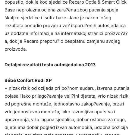
popustio, dok je kod sjedalice Recaro Optia & Smart Click
Base neprolazna ocjena zara?ena zbog pucanja spoja
školjke sjedalice i Isofix baze. Jane je nakon lošeg
rezultata ponudio provjeru ve? isporu?enih autosjedalica
uz dodatne informacije na internetskoj stranici proizvo?a?
a, dok je Recaro preporu?io besplatnu zamjenu svojeg
proizvoda.
Detaljni rezultati testa autosjedalica 2017.
Bébé Confort Rodi XP
+ nizak rizik od ozljeda pri bo?nom sudaru, izvrsna putanja
pojasa i lako prilago?avanje veli?ini djeteta, vrlo nizak rizik
od pogrešne montaže, jednostavno zakop?avanje, brza i
vrlo jednostavna montaža, lako razumljiva uputstva i
upozorenja, vrlo lagana sjedalica, dobar oslonac za noge,
dijete ima dobar pogled izvan automobila, udobna pozicija