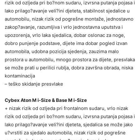
rizik od ozljeda pri bo?nom sudaru, izvrsna putanja pojasa i
lako prilago?avanje veli?ini djeteta, stabilnost sjedalice u
automobilu, nizak rizik od pogrešne montaže, jednostavno
zakop?avanje, razumljiva i vrlo jednostavna uputstva i
upozorenja, vrlo laka sjedalica, dobar oslonac za noge,
dobro punjenje podstave, dijete ima dobar pogled izvan
automobila, udobna pozicija sjedenja, zauzima malo
prostora u automobilu, mnogo prostora za dijete, presvlaka
se može prati u perilici rublja, dobra završna obrada, niska
kontaminacija
– teško skidanje presvlake
Cybex Aton M i-Size & Base M i-Size
+ nizak rizik od ozljeda pri frontalnom sudaru, vrlo nizak
rizik od ozljeda pri bo?nom sudaru, izvrsna putanja pojasa i
lako prilago?avanje veli?ini djeteta, sjedalica se može jako
u?vrstiti za sjedalo automobila, nizak rizik od pogrešne