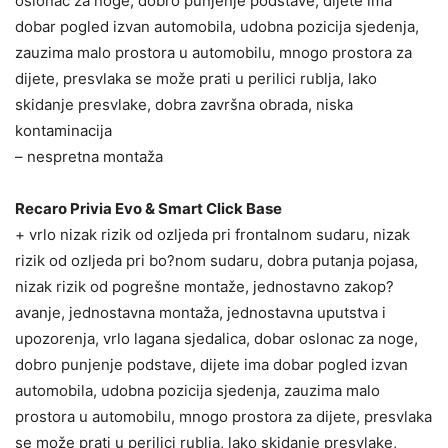
oslonac za noge, dobro punjenje podstave, dijete ima
dobar pogled izvan automobila, udobna pozicija sjedenja,
zauzima malo prostora u automobilu, mnogo prostora za
dijete, presvlaka se može prati u perilici rublja, lako
skidanje presvlake, dobra završna obrada, niska
kontaminacija
– nespretna montaža
Recaro Privia Evo & Smart Click Base
+ vrlo nizak rizik od ozljeda pri frontalnom sudaru, nizak
rizik od ozljeda pri bo?nom sudaru, dobra putanja pojasa,
nizak rizik od pogrešne montaže, jednostavno zakop?
avanje, jednostavna montaža, jednostavna uputstva i
upozorenja, vrlo lagana sjedalica, dobar oslonac za noge,
dobro punjenje podstave, dijete ima dobar pogled izvan
automobila, udobna pozicija sjedenja, zauzima malo
prostora u automobilu, mnogo prostora za dijete, presvlaka
se može prati u perilici rublja, lako skidanje presvlake,