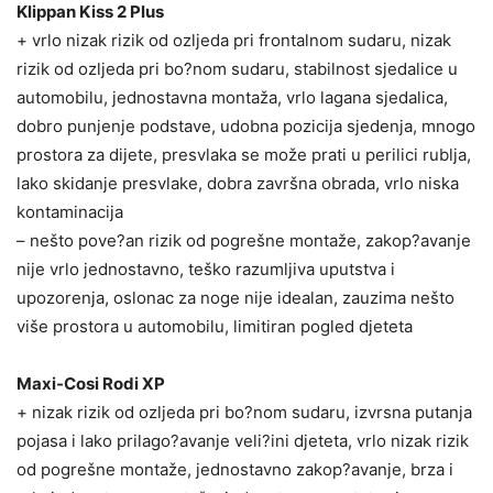
Klippan Kiss 2 Plus
+ vrlo nizak rizik od ozljeda pri frontalnom sudaru, nizak
rizik od ozljeda pri bo?nom sudaru, stabilnost sjedalice u
automobilu, jednostavna montaža, vrlo lagana sjedalica,
dobro punjenje podstave, udobna pozicija sjedenja, mnogo
prostora za dijete, presvlaka se može prati u perilici rublja,
lako skidanje presvlake, dobra završna obrada, vrlo niska
kontaminacija
– nešto pove?an rizik od pogrešne montaže, zakop?avanje
nije vrlo jednostavno, teško razumljiva uputstva i
upozorenja, oslonac za noge nije idealan, zauzima nešto
više prostora u automobilu, limitiran pogled djeteta
Maxi-Cosi Rodi XP
+ nizak rizik od ozljeda pri bo?nom sudaru, izvrsna putanja
pojasa i lako prilago?avanje veli?ini djeteta, vrlo nizak rizik
od pogrešne montaže, jednostavno zakop?avanje, brza i