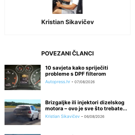
Kristian Sikavičev
POVEZANI ČLANCI
10 savjeta kako spriječiti
probleme s DPF filterom
Autopress.hr
-
07/08/2026
Brizgaljke ili injektori dizelskog
motora – ovo je sve što trebate...
Kristian Sikavičev
-
06/08/2026