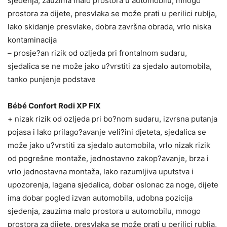
sjedenja, zauzima malo prostora u automobilu, mnogo
prostora za dijete, presvlaka se može prati u perilici rublja,
lako skidanje presvlake, dobra završna obrada, vrlo niska
kontaminacija
– prosje?an rizik od ozljeda pri frontalnom sudaru,
sjedalica se ne može jako u?vrstiti za sjedalo automobila,
tanko punjenje podstave
Bébé Confort Rodi XP FIX
+ nizak rizik od ozljeda pri bo?nom sudaru, izvrsna putanja
pojasa i lako prilago?avanje veli?ini djeteta, sjedalica se
može jako u?vrstiti za sjedalo automobila, vrlo nizak rizik
od pogrešne montaže, jednostavno zakop?avanje, brza i
vrlo jednostavna montaža, lako razumljiva uputstva i
upozorenja, lagana sjedalica, dobar oslonac za noge, dijete
ima dobar pogled izvan automobila, udobna pozicija
sjedenja, zauzima malo prostora u automobilu, mnogo
prostora za dijete, presvlaka se može prati u perilici rublja,