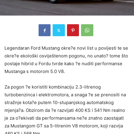
Legendaran Ford Mustang okre?e novi list u povijesti te se
okre?e ekološki osviještenom pogonu, no unato? tome što
postaje hibrid u Fordu tvrde kako ?e nuditi performanse
Mustanga s motorom 5.0 V8.
Za pogon ?e koristiti kombinaciju 2.3-litrenog
turbobenzinca i elektromotora, a snaga ?e se prenositi na
stražnje kota?e putem 10-stupanjskog automatskog
mjenja?a. Obzirom da ?e razvijati 400 KS i 541 Nm realno
je za o?ekivati da performansama ne?e znatno zaostajati
za Mustangom GT sa 5-litrenim V8 motorom, koji razvija
460 KS i 568 Nm.