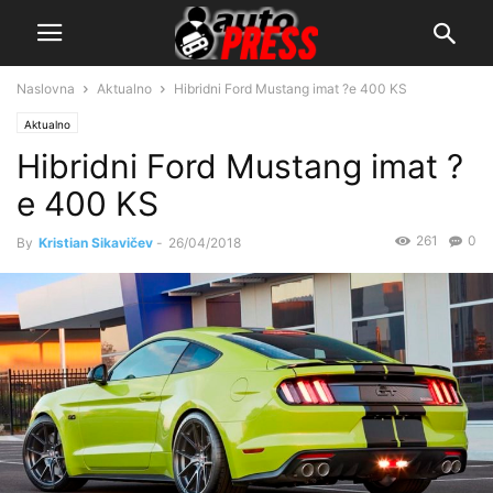
Naslovna
Aktualno
Hibridni Ford Mustang imat ?e 400 KS
Aktualno
Hibridni Ford Mustang imat ?
e 400 KS
261
0
By
Kristian Sikavičev
-
26/04/2018