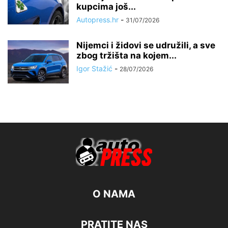
kupcima još...
Autopress.hr
-
31/07/2026
Nijemci i židovi se udružili, a sve
zbog tržišta na kojem...
Igor Stažić
-
28/07/2026
O NAMA
PRATITE NAS