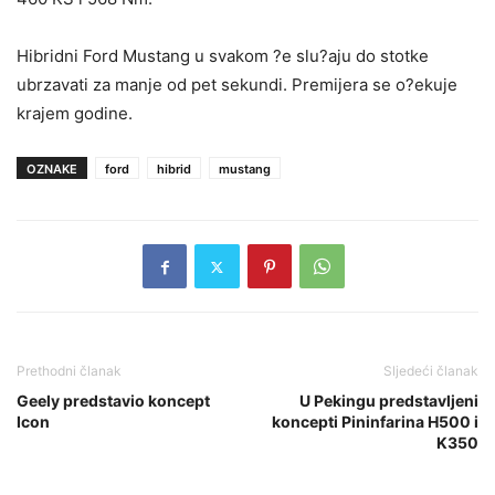
Hibridni Ford Mustang u svakom ?e slu?aju do stotke
ubrzavati za manje od pet sekundi. Premijera se o?ekuje
krajem godine.
OZNAKE
ford
hibrid
mustang
Prethodni članak
Sljedeći članak
Geely predstavio koncept
U Pekingu predstavljeni
Icon
koncepti Pininfarina H500 i
K350