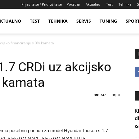
Prijavite se / Pridružite se
Početna
Aktualno
Test
Tehnika
S
KTUALNO
TEST
TEHNIKA
SERVIS
TUNING
SPOR
cijsko financiranje s 0% kamata
.7 CRDi uz akcijsko
% kamata
347
0
K
d
Kr
premio posebnu ponudu za model Hyundai Tucson s 1.7
AVI, Style GO NAVI i Style GO NAVI PLUS.