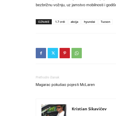
bezbrižnu vožnju, uz jamstvo mobilnosti i godiš
OZNAKE
1.7 crdi
akcija
hyundai
Tucson
Prethodni članak
Magarac pokušao pojesti McLaren
Kristian Sikavičev