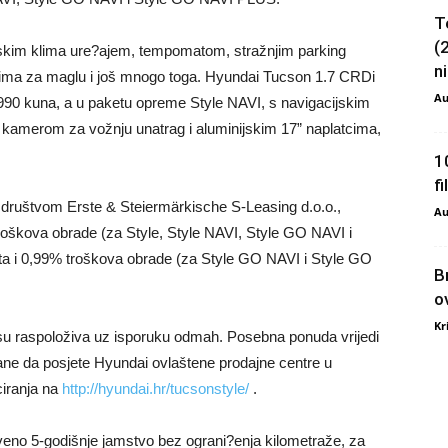
T
(
tskim klima ure?ajem, tempomatom, stražnjim parking
ni
ima za maglu i još mnogo toga. Hyundai Tucson 1.7 CRDi
Au
990 kuna, a u paketu opreme Style NAVI, s navigacijskim
, kamerom za vožnju unatrag i aluminijskim 17” naplatcima,
1
f
s društvom Erste & Steiermärkische S-Leasing d.o.o.,
Au
oškova obrade (za Style, Style NAVI, Style GO NAVI i
 i 0,99% troškova obrade (za Style GO NAVI i Style GO
B
o
Kr
a su raspoloživa uz isporuku odmah. Posebna ponuda vrijedi
rane da posjete Hyundai ovlaštene prodajne centre u
ciranja na
http://hyundai.hr/tucsonstyle/
.
tveno 5-godišnje jamstvo bez ograni?enja kilometraže, za