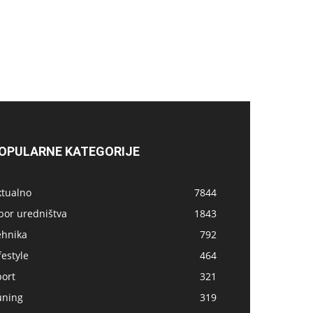
OPULARNE KATEGORIJE
ktualno
7844
bor uredništva
1843
ehnika
792
festyle
464
port
321
uning
319