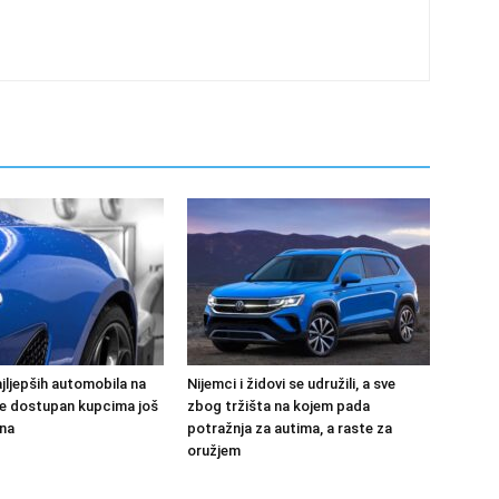
jljepših automobila na
Nijemci i židovi se udružili, a sve
 će dostupan kupcima još
zbog tržišta na kojem pada
na
potražnja za autima, a raste za
oružjem