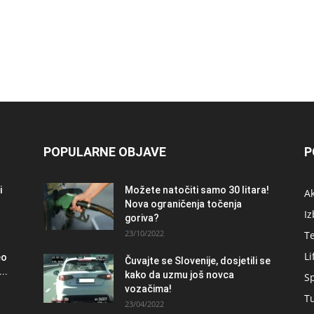
POPULARNE OBJAVE
P
i
Možete natočiti samo 30 litara!
A
Nova ograničenja točenja
Iz
goriva?
23/10/2022
T
Li
eo
Čuvajte se Slovenije, dosjetili se
..
kako da uzmu još novca
S
vozačima!
T
23/04/2022