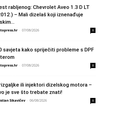
est rabljenog: Chevrolet Aveo 1.3 D LT
2012.) – Mali dizelaš koji iznenađuje
skim...
topress.hr
-
07/08/2026
0
0 savjeta kako spriječiti probleme s DPF
ilterom
topress.hr
-
07/08/2026
0
rizgaljke ili injektori dizelskog motora –
vo je sve što trebate znati!
istian Sikavičev
-
06/08/2026
0