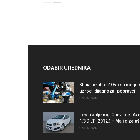
ODABIR UREDNIKA
Klima ne hladi? Ovo su moguć
uzroci, dijagnoza i popravci
07/08/2026
Test rabljenog: Chevrolet Av
1.3 D LT (2012.) – Mali dizelaš.
07/08/2026