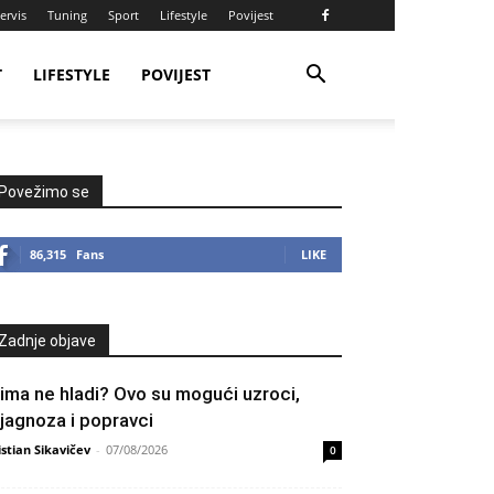
ervis
Tuning
Sport
Lifestyle
Povijest
T
LIFESTYLE
POVIJEST
Povežimo se
86,315
Fans
LIKE
Zadnje objave
lima ne hladi? Ovo su mogući uzroci,
ijagnoza i popravci
istian Sikavičev
-
07/08/2026
0