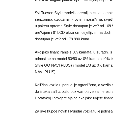
Svi Tucson Style modeli opremljeni su automa
senzorima, uzdužnim krovnim nosa?ima, svjetl
u paketu opreme Style dostupan je ve? od 169.
ure?ajem i 8” LCD ekranom osjetljivim na dodir
dostupan je ve? od 179.990 kuna.
Akcijsko financiranje s 0% kamata, u suradnji 
odnosi se na model 50/50 uz 0% kamata i 0% tr
Style GO NAVI PLUS) i model 1/3 uz 0% kamata
NAVI PLUS).
Koli?ina vozila u ponudi je ograni?ena, a vozil
do isteka zaliha, zato pozivamo sve zainteresi
Hrvatskoj i provjere sjajne akcijske uvjete finan
Za sve kupce novih Hyundai vozila tu je jedins