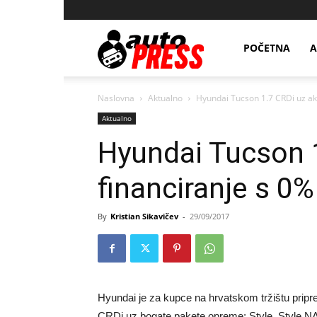
AutopressHR
POČETNA
A
Naslovna
Aktualno
Hyundai Tucson 1.7 CRDi uz ak
Aktualno
Hyundai Tucson 1
financiranje s 0
By
Kristian Sikavičev
-
29/09/2017
Hyundai je za kupce na hrvatskom tržištu pri
CRDi uz bogate pakete opreme: Style, Style N