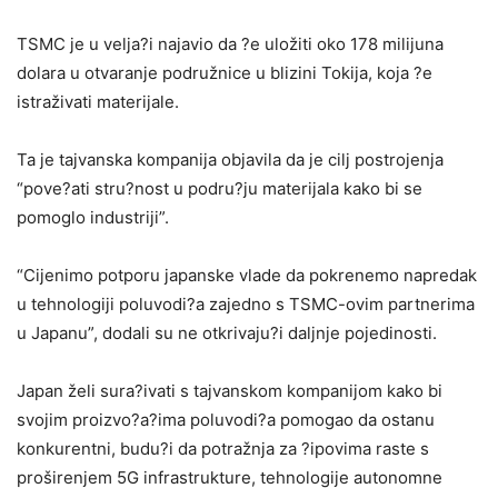
TSMC je u velja?i najavio da ?e uložiti oko 178 milijuna
dolara u otvaranje podružnice u blizini Tokija, koja ?e
istraživati materijale.
Ta je tajvanska kompanija objavila da je cilj postrojenja
“pove?ati stru?nost u podru?ju materijala kako bi se
pomoglo industriji”.
“Cijenimo potporu japanske vlade da pokrenemo napredak
u tehnologiji poluvodi?a zajedno s TSMC-ovim partnerima
u Japanu”, dodali su ne otkrivaju?i daljnje pojedinosti.
Japan želi sura?ivati s tajvanskom kompanijom kako bi
svojim proizvo?a?ima poluvodi?a pomogao da ostanu
konkurentni, budu?i da potražnja za ?ipovima raste s
proširenjem 5G infrastrukture, tehnologije autonomne