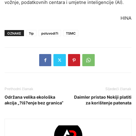
vožnje, podatkovnih centara i umjetne inteligencije (AI).
HINA
OZNAKE
?ip
poluvodi?i
TSMC
Prethodni članak
Sljedeći članak
Održana velika ekološka
Daimler pristao Nokiji platiti
akcija „?iš?enje bez granica“
za korištenje patenata