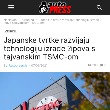
Naslovna
Aktualno
Japanske tvrtke razvijaju tehnologiju izrade ?
ipova s tajvanskim TSMC-om
Aktualno
Japanske tvrtke razvijaju
tehnologiju izrade ?ipova s
tajvanskim TSMC-om
280
0
By
Autopress.hr
-
07/06/2021