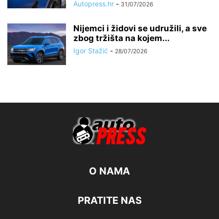
Autopress.hr
-
31/07/2026
Nijemci i židovi se udružili, a sve
zbog tržišta na kojem...
Igor Stažić
-
28/07/2026
O NAMA
PRATITE NAS