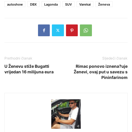
autoshow
DBX
Lagonda
SUV
Varekai
Ženeva
Prethodni članak
Sljedeći članak
U Ženevu stiže Bugatti
Rimac ponovo iznena?uje
vrijedan 16 milijuna eura
Ženevi, ovaj put u savezu s
Pininfarinom