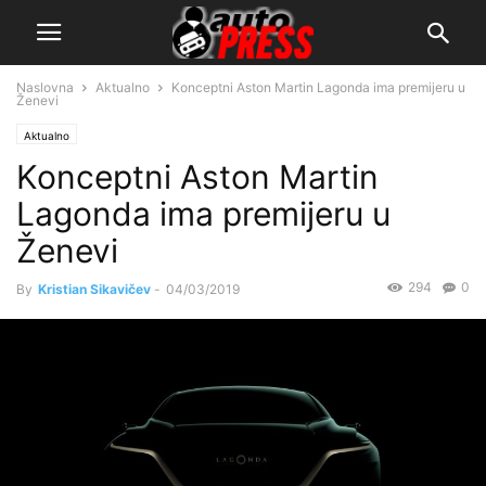
Naslovna
Aktualno
Konceptni Aston Martin Lagonda ima premijeru u
Ženevi
Aktualno
Konceptni Aston Martin
Lagonda ima premijeru u
Ženevi
294
0
By
Kristian Sikavičev
-
04/03/2019