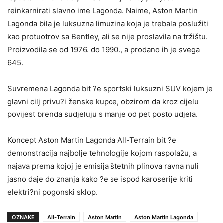
reinkarnirati slavno ime Lagonda. Naime, Aston Martin
Lagonda bila je luksuzna limuzina koja je trebala poslužiti
kao protuotrov sa Bentley, ali se nije proslavila na tržištu.
Proizvodila se od 1976. do 1990., a prodano ih je svega
645.
Suvremena Lagonda bit ?e sportski luksuzni SUV kojem je
glavni cilj privu?i ženske kupce, obzirom da kroz cijelu
povijest brenda sudjeluju s manje od pet posto udjela.
Koncept Aston Martin Lagonda All-Terrain bit ?e
demonstracija najbolje tehnologije kojom raspolažu, a
najava prema kojoj je emisija štetnih plinova ravna nuli
jasno daje do znanja kako ?e se ispod karoserije kriti
elektri?ni pogonski sklop.
OZNAKE
All-Terrain
Aston Martin
Aston Martin Lagonda