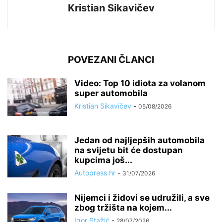
Kristian Sikavičev
POVEZANI ČLANCI
Video: Top 10 idiota za volanom
super automobila
Kristian Sikavičev
-
05/08/2026
Jedan od najljepših automobila
na svijetu bit će dostupan
kupcima još...
Autopress.hr
-
31/07/2026
Nijemci i židovi se udružili, a sve
zbog tržišta na kojem...
Igor Stažić
-
28/07/2026