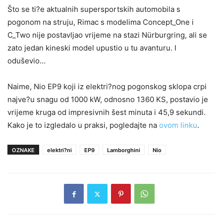
Što se ti?e aktualnih supersportskih automobila s
pogonom na struju, Rimac s modelima Concept_One i
C_Two nije postavljao vrijeme na stazi Nürburgring, ali se
zato jedan kineski model upustio u tu avanturu. I
oduševio…
Naime, Nio EP9 koji iz elektri?nog pogonskog sklopa crpi
najve?u snagu od 1000 kW, odnosno 1360 KS, postavio je
vrijeme kruga od impresivnih šest minuta i 45,9 sekundi.
Kako je to izgledalo u praksi, pogledajte na
ovom linku
.
OZNAKE
elektri?ni
EP9
Lamborghini
Nio