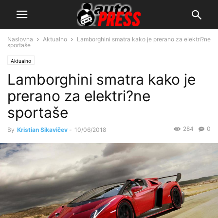
Naslovna
Aktualno
Lamborghini smatra kako je prerano za elektri?ne
sportaše
Aktualno
Lamborghini smatra kako je
prerano za elektri?ne
sportaše
284
0
By
Kristian Sikavičev
-
10/06/2018