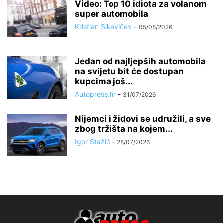
Video: Top 10 idiota za volanom
super automobila
Kristian Sikavičev
-
05/08/2026
Jedan od najljepših automobila
na svijetu bit će dostupan
kupcima još...
Autopress.hr
-
31/07/2026
Nijemci i židovi se udružili, a sve
zbog tržišta na kojem...
Igor Stažić
-
28/07/2026