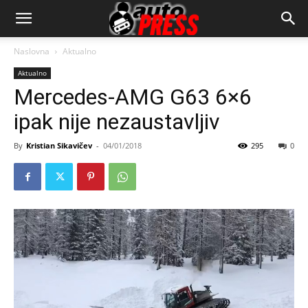
AutopressHR
Naslovna
Aktualno
Aktualno
Mercedes-AMG G63 6×6
ipak nije nezaustavljiv
By
Kristian Sikavičev
-
04/01/2018
295
0