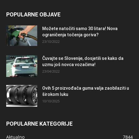
POPULARNE OBJAVE
Možete natočiti samo 30 litara! Nova
ograničenja točenja goriva?
23/10/2022
Čuvajte se Slovenije, dosjetili se kako da
uzmu još novca vozačima!
23/04/2022
Ovih 5 proizvođača guma valja zaobilaziti u
širokom luku
10/10/2025
POPULARNE KATEGORIJE
Aktualno
7844