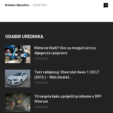
Kristian Sikavičev
-
06/08/2026
0
ODABIR UREDNIKA
Klima ne hladi? Ovo su mogući uzroci,
dijagnoza i popravci
07/08/2026
Test rabljenog: Chevrolet Aveo 1.3 D LT
(2012.) – Mali dizelaš...
07/08/2026
10 savjeta kako spriječiti probleme s DPF
filterom
07/08/2026