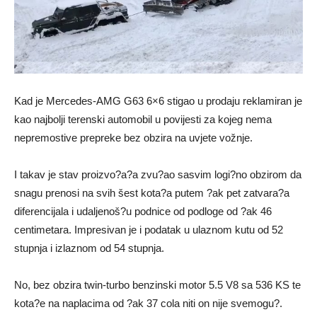
Kad je Mercedes-AMG G63 6×6 stigao u prodaju reklamiran je
kao najbolji terenski automobil u povijesti za kojeg nema
nepremostive prepreke bez obzira na uvjete vožnje.
I takav je stav proizvo?a?a zvu?ao sasvim logi?no obzirom da
snagu prenosi na svih šest kota?a putem ?ak pet zatvara?a
diferencijala i udaljenoš?u podnice od podloge od ?ak 46
centimetara. Impresivan je i podatak u ulaznom kutu od 52
stupnja i izlaznom od 54 stupnja.
No, bez obzira twin-turbo benzinski motor 5.5 V8 sa 536 KS te
kota?e na naplacima od ?ak 37 cola niti on nije svemogu?.