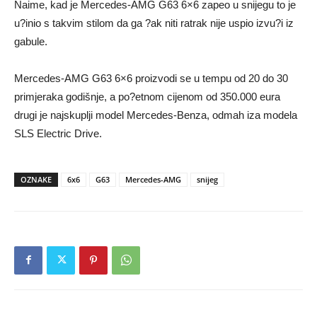
Naime, kad je Mercedes-AMG G63 6×6 zapeo u snijegu to je
u?inio s takvim stilom da ga ?ak niti ratrak nije uspio izvu?i iz
gabule.
Mercedes-AMG G63 6×6 proizvodi se u tempu od 20 do 30
primjeraka godišnje, a po?etnom cijenom od 350.000 eura
drugi je najskuplji model Mercedes-Benza, odmah iza modela
SLS Electric Drive.
OZNAKE
6x6
G63
Mercedes-AMG
snijeg