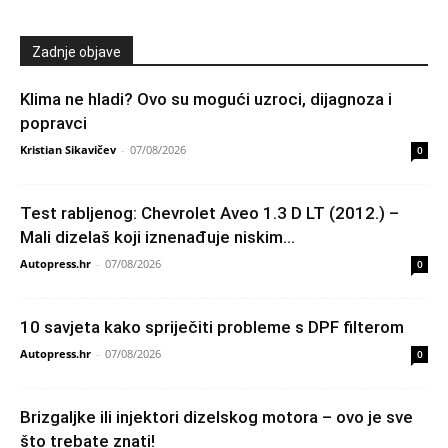
Zadnje objave
Klima ne hladi? Ovo su mogući uzroci, dijagnoza i
popravci
Kristian Sikavičev
-
07/08/2026
0
Test rabljenog: Chevrolet Aveo 1.3 D LT (2012.) –
Mali dizelaš koji iznenađuje niskim...
Autopress.hr
-
07/08/2026
0
10 savjeta kako spriječiti probleme s DPF filterom
Autopress.hr
-
07/08/2026
0
Brizgaljke ili injektori dizelskog motora – ovo je sve
što trebate znati!