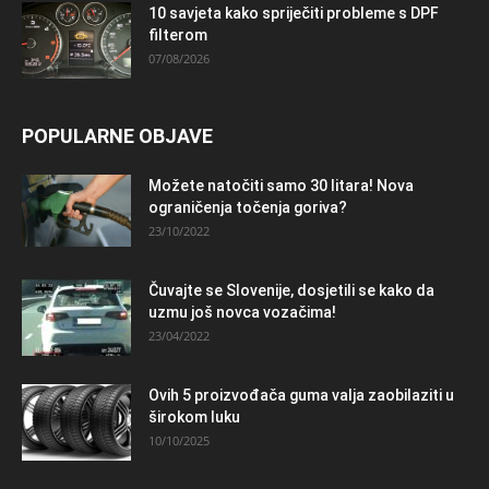
10 savjeta kako spriječiti probleme s DPF
filterom
07/08/2026
POPULARNE OBJAVE
Možete natočiti samo 30 litara! Nova
ograničenja točenja goriva?
23/10/2022
Čuvajte se Slovenije, dosjetili se kako da
uzmu još novca vozačima!
23/04/2022
Ovih 5 proizvođača guma valja zaobilaziti u
širokom luku
10/10/2025