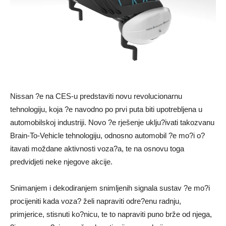
Nissan ?e na CES-u predstaviti novu revolucionarnu
tehnologiju, koja ?e navodno po prvi puta biti upotrebljena u
automobilskoj industriji. Novo ?e rješenje uklju?ivati takozvanu
Brain-To-Vehicle tehnologiju, odnosno automobil ?e mo?i o?
itavati moždane aktivnosti voza?a, te na osnovu toga
predvidjeti neke njegove akcije.
Snimanjem i dekodiranjem snimljenih signala sustav ?e mo?i
procijeniti kada voza? želi napraviti odre?enu radnju,
primjerice, stisnuti ko?nicu, te to napraviti puno brže od njega,