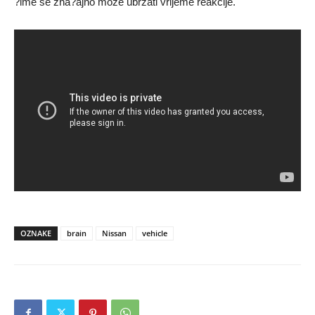
?ime se zna?ajno može ubrzati vrijeme reakcije.
OZNAKE
brain
Nissan
vehicle