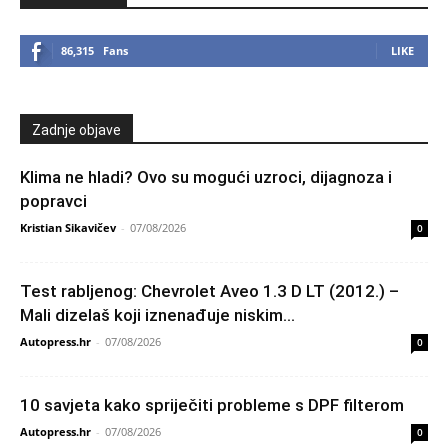
86,315
Fans
LIKE
Zadnje objave
Klima ne hladi? Ovo su mogući uzroci, dijagnoza i
popravci
Kristian Sikavičev
-
07/08/2026
0
Test rabljenog: Chevrolet Aveo 1.3 D LT (2012.) –
Mali dizelaš koji iznenađuje niskim...
Autopress.hr
-
07/08/2026
0
10 savjeta kako spriječiti probleme s DPF filterom
Autopress.hr
-
07/08/2026
0