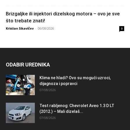
Brizgaljke ili injektori dizelskog motora – ovo je sve
što trebate znati!
Kristian Sikavičev
-
06/08/2026
0
ODABIR UREDNIKA
Klima ne hladi? Ovo su mogući uzroci,
dijagnoza i popravci
07/08/2026
Test rabljenog: Chevrolet Aveo 1.3 D LT
(2012.) – Mali dizelaš...
07/08/2026