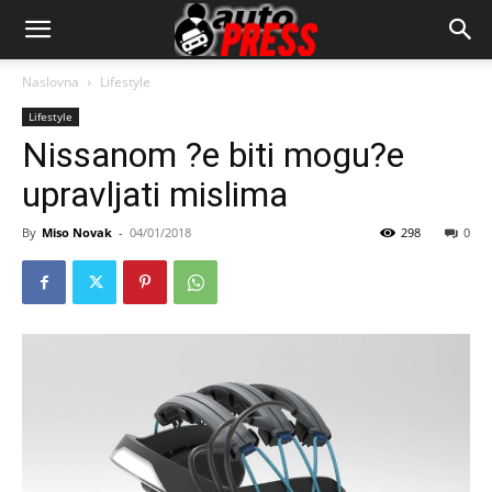
AutopressHR
Naslovna
Lifestyle
Lifestyle
Nissanom ?e biti mogu?e
upravljati mislima
By
Miso Novak
-
04/01/2018
298
0