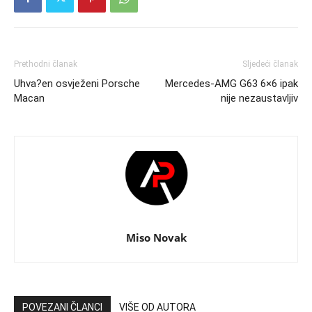
Prethodni članak
Sljedeći članak
Uhva?en osvježeni Porsche
Mercedes-AMG G63 6×6 ipak
Macan
nije nezaustavljiv
Miso Novak
POVEZANI ČLANCI
VIŠE OD AUTORA