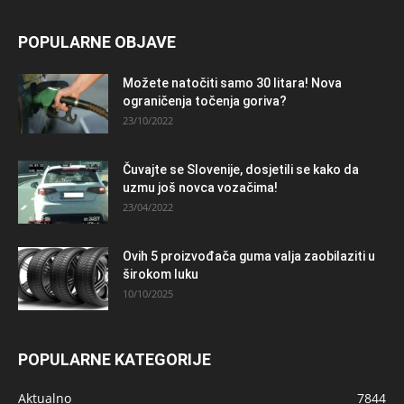
POPULARNE OBJAVE
Možete natočiti samo 30 litara! Nova
ograničenja točenja goriva?
23/10/2022
Čuvajte se Slovenije, dosjetili se kako da
uzmu još novca vozačima!
23/04/2022
Ovih 5 proizvođača guma valja zaobilaziti u
širokom luku
10/10/2025
POPULARNE KATEGORIJE
Aktualno
7844