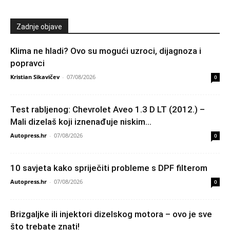
Zadnje objave
Klima ne hladi? Ovo su mogući uzroci, dijagnoza i
popravci
Kristian Sikavičev
-
07/08/2026
0
Test rabljenog: Chevrolet Aveo 1.3 D LT (2012.) –
Mali dizelaš koji iznenađuje niskim...
Autopress.hr
-
07/08/2026
0
10 savjeta kako spriječiti probleme s DPF filterom
Autopress.hr
-
07/08/2026
0
Brizgaljke ili injektori dizelskog motora – ovo je sve
što trebate znati!