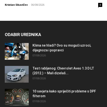
Kristian Sikavičev
-
06/08/2026
0
ODABIR UREDNIKA
Klima ne hladi? Ovo su mogući uzroci,
dijagnoza i popravci
07/08/2026
Test rabljenog: Chevrolet Aveo 1.3 D LT
(2012.) – Mali dizelaš...
07/08/2026
10 savjeta kako spriječiti probleme s DPF
filterom
07/08/2026