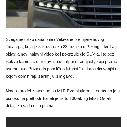
Svega nekoliko dana prije o?ekivane premijere novog
Touarega, koja je zakazana za 23. ožujka u Pekingu, tvrtka je
objavila novi najavni video koji pokazuje dio SUV-a, i to bez
ikakve kamuflaže. Vidljivi su detalji unutrašnjosti, koja prema
svemu sude?i izgleda poprili?no futuristi?ki, kao i dio vanjštine,
kojom dominiraju zanimljivi žmigavci.
Novi je model zasnovan na MLB Evo platformi, , narastao je u
odnosu na prethodnika, ali je uz to 100-ak kg lakši. Ostali
detalji za sada nisu poznati.