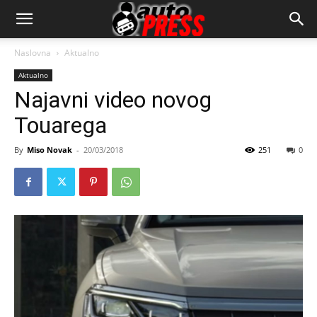
AutopressHR
Naslovna
Aktualno
Aktualno
Najavni video novog
Touarega
By
Miso Novak
-
20/03/2018
251
0