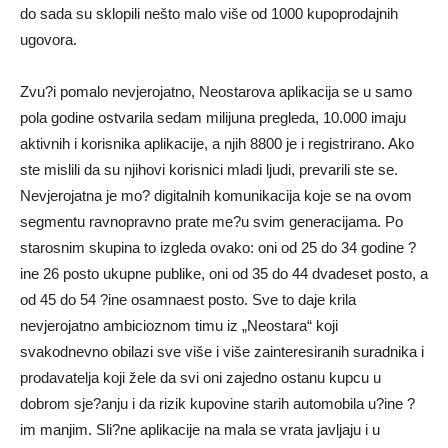
do sada su sklopili nešto malo više od 1000 kupoprodajnih
ugovora.
Zvu?i pomalo nevjerojatno, Neostarova aplikacija se u samo
pola godine ostvarila sedam milijuna pregleda, 10.000 imaju
aktivnih i korisnika aplikacije, a njih 8800 je i registrirano. Ako
ste mislili da su njihovi korisnici mladi ljudi, prevarili ste se.
Nevjerojatna je mo? digitalnih komunikacija koje se na ovom
segmentu ravnopravno prate me?u svim generacijama. Po
starosnim skupina to izgleda ovako: oni od 25 do 34 godine ?
ine 26 posto ukupne publike, oni od 35 do 44 dvadeset posto, a
od 45 do 54 ?ine osamnaest posto. Sve to daje krila
nevjerojatno ambicioznom timu iz „Neostara“ koji
svakodnevno obilazi sve više i više zainteresiranih suradnika i
prodavatelja koji žele da svi oni zajedno ostanu kupcu u
dobrom sje?anju i da rizik kupovine starih automobila u?ine ?
im manjim. Sli?ne aplikacije na mala se vrata javljaju i u