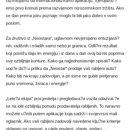
razmišljamo da internacionaliziramo aplikaciju. Vjerojatno ?
emo prvo krenuti prema razvijenom nizozemskom tržištu. Ako
se dan prema jutru poznaje, moglo bi biti jako dobro s ovim
poslom.
Za društvo iz „Neostara“, uglavnom nevjerojatno entuzijasti?
nih, radišnih i mladih samo nebo je granica. Odli?ni rezultati
koji postižu daju im energiju i iz dana u dan ovaj biznis poprima
sve ozbiljnije konture. Kako ga najjednostavnije opisati? Kako
uop?e do?i u priliku da „Neostar“ prodaje vaš rabljeni auto?
Kako biti na kraju zadovoljan, a pri tome ne gubiti pretjerano
puno vremena, živaca i energije?
„Lete?a ekipa“ procjenitelja i pregledava?a vozila odazvat ?e
se na iole ozbiljniju ponudu prodavatelja rabljenih. To naravno
možete u?initi putem aplikacije koja sadrži i svojevrsni mali
oglasnik. Ako vaš rabljeni zadovolji navedene klju?ne kriterije
sklapaju se ugovori, a cijela povijest, stanje, podaci…,