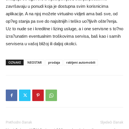
završavaju u ponudi koja je dostupna svim korisnicima
aplikacije. A na njoj možete virtualno vidjeti ama baš sve, od
op?eg stanja pa sve do najsitnijih i teško uo?ljivih ošte?enja.
Uz to nude se i kreditne i lizing usluge, a i one servisne s to?no
izra?unatim eventualnim troškovima servisa, baš kao i samih
servisera u vašoj bližoj ili daljoj okolici.
OZNAKE
NEOSTAR
prodaja
rabljeni automobili
Prethodni članak
Sljedeći članak