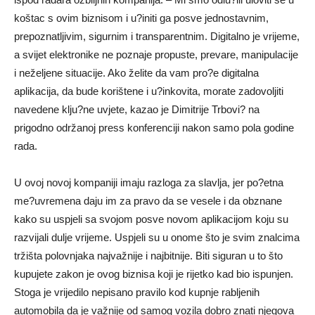
koštac s ovim biznisom i u?initi ga posve jednostavnim,
prepoznatljivim, sigurnim i transparentnim. Digitalno je vrijeme,
a svijet elektronike ne poznaje propuste, prevare, manipulacije
i neželjene situacije. Ako želite da vam pro?e digitalna
aplikacija, da bude korištene i u?inkovita, morate zadovoljiti
navedene klju?ne uvjete, kazao je Dimitrije Trbovi? na
prigodno održanoj press konferenciji nakon samo pola godine
rada.
U ovoj novoj kompaniji imaju razloga za slavlja, jer po?etna
me?uvremena daju im za pravo da se vesele i da obznane
kako su uspjeli sa svojom posve novom aplikacijom koju su
razvijali dulje vrijeme. Uspjeli su u onome što je svim znalcima
tržišta polovnjaka najvažnije i najbitnije. Biti siguran u to što
kupujete zakon je ovog biznisa koji je rijetko kad bio ispunjen.
Stoga je vrijedilo nepisano pravilo kod kupnje rabljenih
automobila da je važnije od samog vozila dobro znati njegova