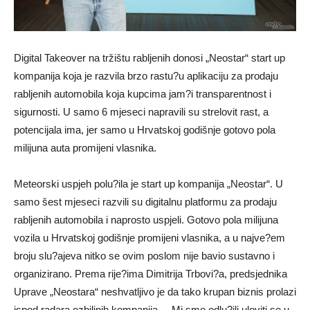
Digital Takeover na tržištu rabljenih donosi „Neostar“ start up
kompanija koja je razvila brzo rastu?u aplikaciju za prodaju
rabljenih automobila koja kupcima jam?i transparentnost i
sigurnosti. U samo 6 mjeseci napravili su strelovit rast, a
potencijala ima, jer samo u Hrvatskoj godišnje gotovo pola
milijuna auta promijeni vlasnika.
Meteorski uspjeh polu?ila je start up kompanija „Neostar“. U
samo šest mjeseci razvili su digitalnu platformu za prodaju
rabljenih automobila i naprosto uspjeli. Gotovo pola milijuna
vozila u Hrvatskoj godišnje promijeni vlasnika, a u najve?em
broju slu?ajeva nitko se ovim poslom nije bavio sustavno i
organizirano. Prema rije?ima Dimitrija Trbovi?a, predsjednika
Uprave „Neostara“ neshvatljivo je da tako krupan biznis prolazi
ispod radara ozbiljnih kompanija. – Mi smo odlu?ili uloviti se u