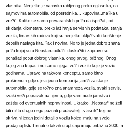
vlasnika. Nerijetko je nabavka rabljenog preko oglasnika, na
sajmovima automobila, od posrednika… kupovina „ma?ka u
vre?i“. Koliko se samo prevarantskih pri?a da ispri?ati, od
skidanja kilometara, preko lažiranja servisnih podataka, stanja
vozila, limarskih radova koji su nerijetko uklju?ivali i korištenje
debelih naslaga kita, ?ak i novina. No to je jedna dobro znana
pri?a kojoj su u Neostaru odlu?ili dosko?iti i zapravo se
ponašati poput dobrog vlasnika, onog prvog, brižnog. Onog
kojeg zna kupac i ne samo njega, ve? i vozilo koje je vozio
godinama. Upravo na takvom konceptu, samo bitno
proširenom gdje cijela jedna kompanija jam?i za stanje
automobila, gdje se to?no zna anamneza vozila, svaki servis,
svaki ve?i popravak na njemu, gdje vam nude jamstvo i
zaštitu od eventualnih nepravilnosti. Ukratko, „Neostar“ ne želi
biti ništa drugo nego poznati prodavatelj, „vlasnik“ koji ne
skriva ni jedan jedini detalj o vozilu kojeg imaju na svojoj
prodajnoj listi. Trenutno takvih u opticaju imaju približno 3000, a