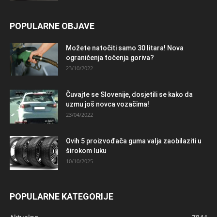
POPULARNE OBJAVE
Možete natočiti samo 30 litara! Nova
ograničenja točenja goriva?
23/10/2022
Čuvajte se Slovenije, dosjetili se kako da
uzmu još novca vozačima!
23/04/2022
Ovih 5 proizvođača guma valja zaobilaziti u
širokom luku
10/10/2025
POPULARNE KATEGORIJE