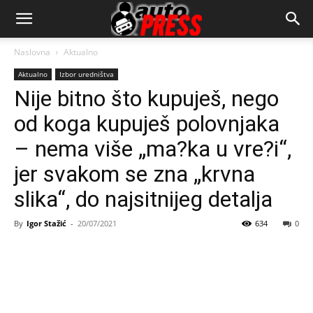
AutopressHR
Naslovna
Aktualno
Aktualno
Izbor uredništva
Nije bitno što kupuješ, nego
od koga kupuješ polovnjaka
– nema više „ma?ka u vre?i“,
jer svakom se zna „krvna
slika“, do najsitnijeg detalja
By
Igor Stažić
-
20/07/2021
634
0