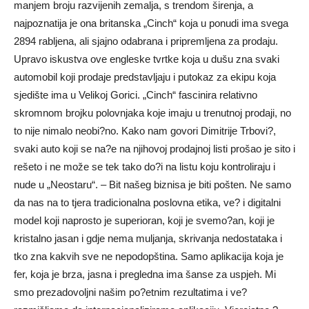
manjem broju razvijenih zemalja, s trendom širenja, a
najpoznatija je ona britanska „Cinch“ koja u ponudi ima svega
2894 rabljena, ali sjajno odabrana i pripremljena za prodaju.
Upravo iskustva ove engleske tvrtke koja u dušu zna svaki
automobil koji prodaje predstavljaju i putokaz za ekipu koja
sjedište ima u Velikoj Gorici. „Cinch“ fascinira relativno
skromnom brojku polovnjaka koje imaju u trenutnoj prodaji, no
to nije nimalo neobi?no. Kako nam govori Dimitrije Trbovi?,
svaki auto koji se na?e na njihovoj prodajnoj listi prošao je sito i
rešeto i ne može se tek tako do?i na listu koju kontroliraju i
nude u „Neostaru“. – Bit našeg biznisa je biti pošten. Ne samo
da nas na to tjera tradicionalna poslovna etika, ve? i digitalni
model koji naprosto je superioran, koji je svemo?an, koji je
kristalno jasan i gdje nema muljanja, skrivanja nedostataka i
tko zna kakvih sve ne nepodopština. Samo aplikacija koja je
fer, koja je brza, jasna i pregledna ima šanse za uspjeh. Mi
smo prezadovoljni našim po?etnim rezultatima i ve?