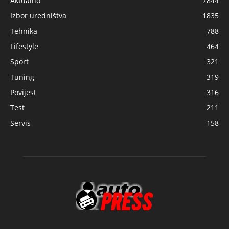
Aktualno
7844
Izbor uredništva
1835
Tehnika
788
Lifestyle
464
Sport
321
Tuning
319
Povijest
316
Test
211
Servis
158