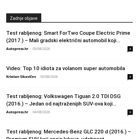
Zadnje objave
Test rabljenog: Smart ForTwo Coupe Electric Prime
(2017.) – Mali gradski električni automobil koji...
Autopress.hr
-
05/08/2026
0
Video: Top 10 idiota za volanom super automobila
Kristian Sikavičev
-
05/08/2026
0
Test rabljenog: Volkswagen Tiguan 2.0 TDI DSG
(2016.) – Jedan od najtraženijih SUV-ova koji...
Autopress.hr
-
04/08/2026
0
Test rabljenog: Mercedes-Benz GLC 220 d (2016.) –
Premium SUV koji spaja luksuz, udobnost...