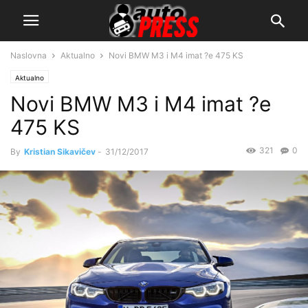
Naslovna
Aktualno
Novi BMW M3 i M4 imat ?e 475 KS
Aktualno
Novi BMW M3 i M4 imat ?e
475 KS
321
0
By
Kristian Sikavičev
-
31/12/2017