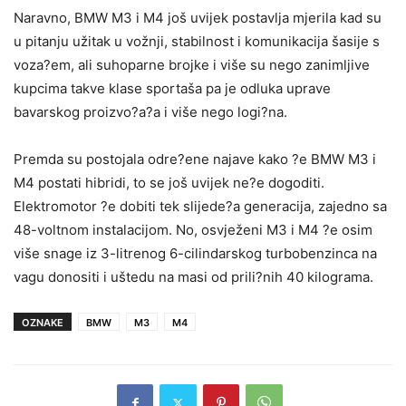
Naravno, BMW M3 i M4 još uvijek postavlja mjerila kad su
u pitanju užitak u vožnji, stabilnost i komunikacija šasije s
voza?em, ali suhoparne brojke i više su nego zanimljive
kupcima takve klase sportaša pa je odluka uprave
bavarskog proizvo?a?a i više nego logi?na.
Premda su postojala odre?ene najave kako ?e BMW M3 i
M4 postati hibridi, to se još uvijek ne?e dogoditi.
Elektromotor ?e dobiti tek slijede?a generacija, zajedno sa
48-voltnom instalacijom. No, osvježeni M3 i M4 ?e osim
više snage iz 3-litrenog 6-cilindarskog turbobenzinca na
vagu donositi i uštedu na masi od prili?nih 40 kilograma.
OZNAKE
BMW
M3
M4