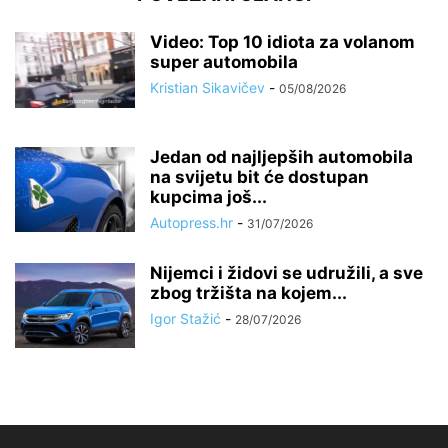
Video: Top 10 idiota za volanom
super automobila
Kristian Sikavičev
-
05/08/2026
Jedan od najljepših automobila
na svijetu bit će dostupan
kupcima još...
Autopress.hr
-
31/07/2026
Nijemci i židovi se udružili, a sve
zbog tržišta na kojem...
Igor Stažić
-
28/07/2026