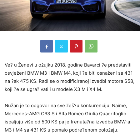
Ve? u Ženevi u ožujku 2018. godine Bavarci ?e predstaviti
osvježeni BMW M3 i BMW M4, koji ?e biti osnaženi sa 431
na ?ak 475 KS. Radi se o modificiranoj izvedbi motora S58,
koji ?e se ugra?ivati i u modele X3 M i X4 M.
Nužan je to odgovor na sve žeš?u konkurenciju. Naime,
Mercedes-AMG C63 S i Alfa Romeo Giulia Quadrifoglio
ispaljuju više od 500 KS pa je trenuta?na izvedba BMW-a
M3 i M4 sa 431 KS u pomalo podre?enom položaju.