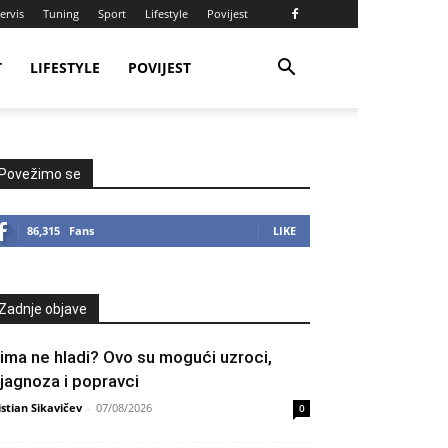
ervis
Tuning
Sport
Lifestyle
Povijest
T
LIFESTYLE
POVIJEST
Povežimo se
86,315
Fans
LIKE
Zadnje objave
lima ne hladi? Ovo su mogući uzroci,
ijagnoza i popravci
istian Sikavičev
-
07/08/2026
0