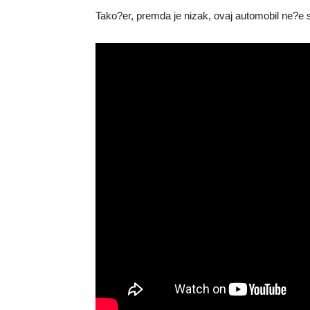
Tako?er, premda je nizak, ovaj automobil ne?e s