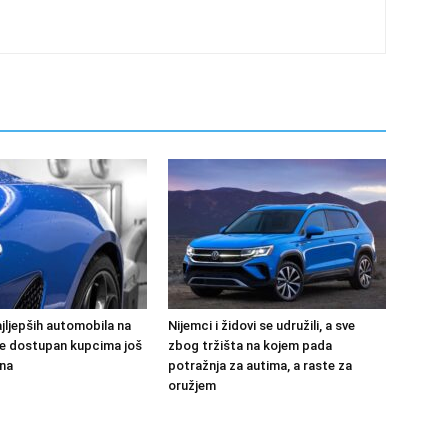
jljepših automobila na
Nijemci i židovi se udružili, a sve
 će dostupan kupcima još
zbog tržišta na kojem pada
na
potražnja za autima, a raste za
oružjem