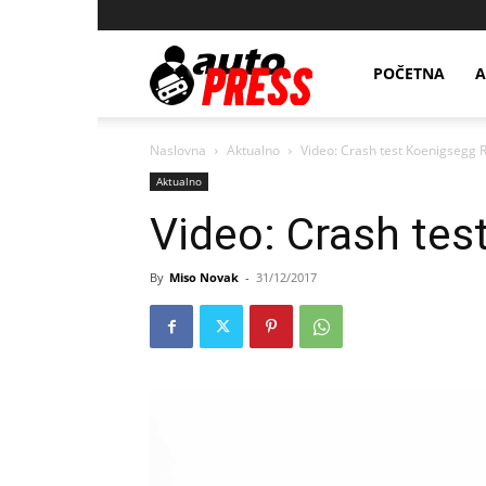
AutopressHR
POČETNA
A
Naslovna
Aktualno
Video: Crash test Koenigsegg 
Aktualno
Video: Crash tes
By
Miso Novak
-
31/12/2017