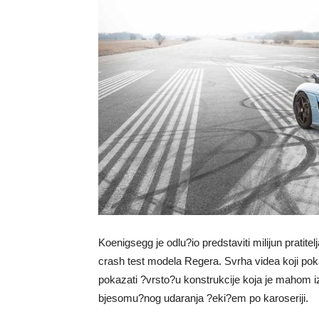
Koenigsegg je odlu?io predstaviti milijun pratit
crash test modela Regera. Svrha videa koji poka
pokazati ?vrsto?u konstrukcije koja je mahom izg
bjesomu?nog udaranja ?eki?em po karoseriji.