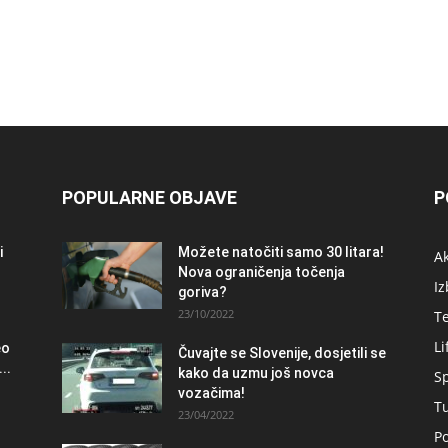
POPULARNE OBJAVE
P
i
Možete natočiti samo 30 litara!
A
Nova ograničenja točenja
Iz
goriva?
23/10/2022
T
Li
eo
Čuvajte se Slovenije, dosjetili se
..
kako da uzmu još novca
S
vozačima!
T
23/04/2022
Po