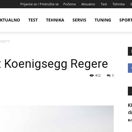
Prijavite se / Pridružite se
Početna
Aktualno
Test
Tehnika
S
KTUALNO
TEST
TEHNIKA
SERVIS
TUNING
SPOR
Regere
t Koenigsegg Regere
412
0
K
d
Kr