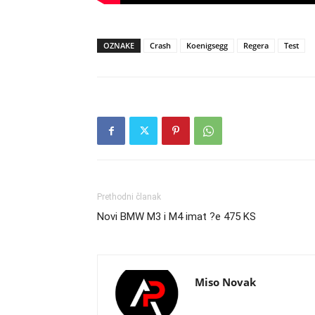
OZNAKE
Crash
Koenigsegg
Regera
Test
Prethodni članak
Novi BMW M3 i M4 imat ?e 475 KS
Miso Novak