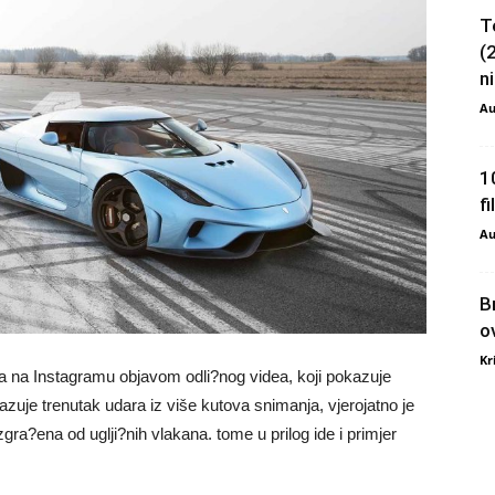
T
(
ni
Au
1
f
Au
B
o
Kr
elja na Instagramu objavom odli?nog videa, koji pokazuje
zuje trenutak udara iz više kutova snimanja, vjerojatno je
ra?ena od uglji?nih vlakana. tome u prilog ide i primjer