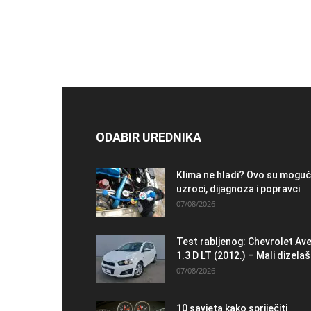
ODABIR UREDNIKA
Klima ne hladi? Ovo su moguć
uzroci, dijagnoza i popravci
07/08/2026
Test rabljenog: Chevrolet Av
1.3 D LT (2012.) – Mali dizelaš.
07/08/2026
10 savjeta kako spriječiti