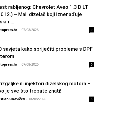
est rabljenog: Chevrolet Aveo 1.3 D LT
2012.) – Mali dizelaš koji iznenađuje
skim...
topress.hr
-
07/08/2026
0
0 savjeta kako spriječiti probleme s DPF
ilterom
topress.hr
-
07/08/2026
0
rizgaljke ili injektori dizelskog motora –
vo je sve što trebate znati!
istian Sikavičev
-
06/08/2026
0