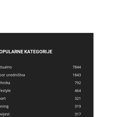
OPULARNE KATEGORIJE
ktualno
7844
bor uredništva
1843
ehnika
792
festyle
464
port
321
uning
319
vijest
317