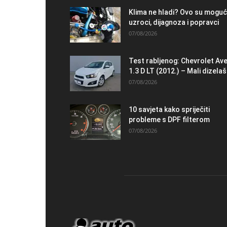
Klima ne hladi? Ovo su moguć
uzroci, dijagnoza i popravci
07/08/2026
Test rabljenog: Chevrolet Av
1.3 D LT (2012.) – Mali dizelaš.
07/08/2026
10 savjeta kako spriječiti
probleme s DPF filterom
07/08/2026