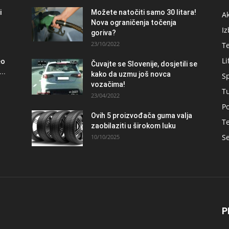
i
Možete natočiti samo 30 litara!
A
Nova ograničenja točenja
Iz
goriva?
23/10/2022
T
Li
eo
Čuvajte se Slovenije, dosjetili se
..
kako da uzmu još novca
S
vozačima!
T
23/04/2022
Po
Ovih 5 proizvođača guma valja
Te
zaobilaziti u širokom luku
Se
10/10/2025
P