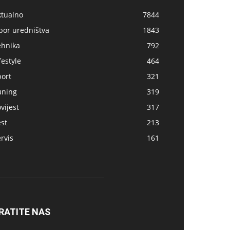
ktualno
7844
bor uredništva
1843
ehnika
792
festyle
464
port
321
uning
319
vijest
317
st
213
rvis
161
RATITE NAS