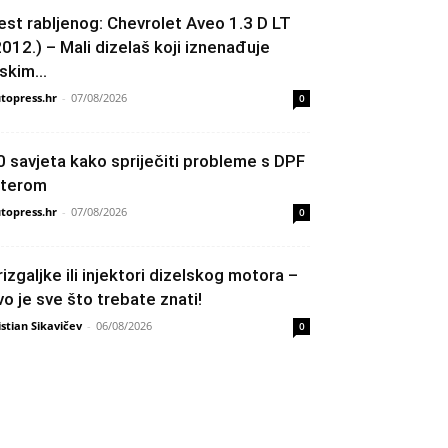
est rabljenog: Chevrolet Aveo 1.3 D LT
2012.) – Mali dizelaš koji iznenađuje
skim...
topress.hr
-
07/08/2026
0
0 savjeta kako spriječiti probleme s DPF
ilterom
topress.hr
-
07/08/2026
0
rizgaljke ili injektori dizelskog motora –
vo je sve što trebate znati!
istian Sikavičev
-
06/08/2026
0