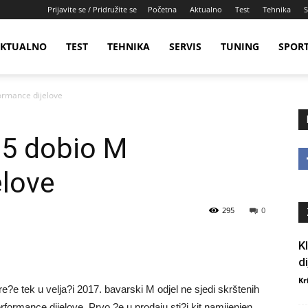
Prijavite se / Pridružite se
Početna
Aktualno
Test
Tehnika
S
KTUALNO
TEST
TEHNIKA
SERVIS
TUNING
SPOR
ormance dijelove
 5 dobio M
elove
295
0
K
d
Kr
e tek u velja?i 2017. bavarski M odjel ne sjedi skrštenih
formance dijelove. Prvo ?e u prodaju sti?i kit namijenjen