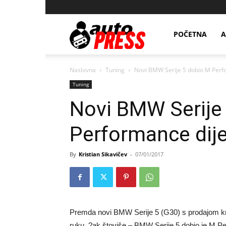
AutopressHR
POČETNA
A
Naslovna
Tuning
Novi BMW Serije 5 dobio M Perf
Tuning
Novi BMW Serije
Performance dij
By
Kristian Sikavičev
-
07/01/2017
Premda novi BMW Serije 5 (G30) s prodajom kre?
ruku, ?ak štoviše – BMW Serije 5 dobio je M Per