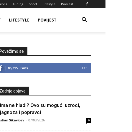
ervis
Tuning
Sport
Lifestyle
Povijest
T
LIFESTYLE
POVIJEST
Povežimo se
86,315
Fans
LIKE
Zadnje objave
lima ne hladi? Ovo su mogući uzroci,
ijagnoza i popravci
istian Sikavičev
-
07/08/2026
0