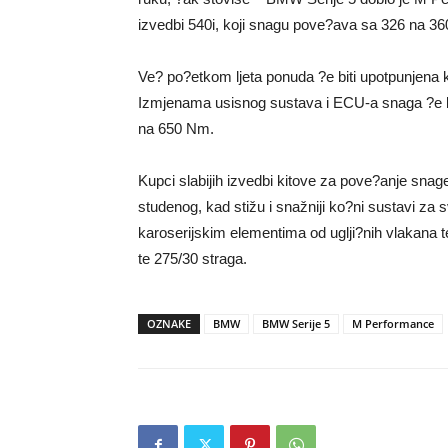
izvedbi 540i, koji snagu pove?ava sa 326 na 3
Ve? po?etkom ljeta ponuda ?e biti upotpunjena k
Izmjenama usisnog sustava i ECU-a snaga ?e b
na 650 Nm.
Kupci slabijih izvedbi kitove za pove?anje snage
studenog, kad stižu i snažniji ko?ni sustavi za 
karoserijskim elementima od uglji?nih vlakana
te 275/30 straga.
OZNAKE
BMW
BMW Serije 5
M Performance