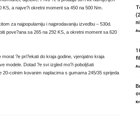
T
60 KS, a najve?i okretni moment sa 450 na 500 Nm.
(
ni
itom za najpopularniju i najprodavaniju izvedbu – 530d.
Au
iti pove?ana sa 265 na 292 KS, a okretni moment sa 620
1
 morat ?e pri?ekati do kraja godine, vjerojatno kraja
f
sve modele. Dotad ?e svi izgled mo?i poboljšati
Au
 te 20-colnim kovanim naplacima s gumama 245/35 sprijeda
B
o
Kr