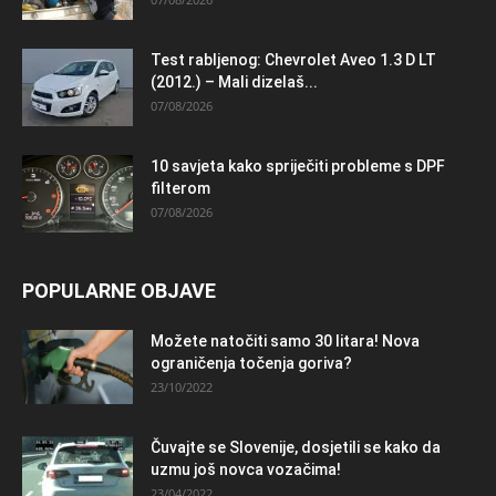
Test rabljenog: Chevrolet Aveo 1.3 D LT
(2012.) – Mali dizelaš...
07/08/2026
10 savjeta kako spriječiti probleme s DPF
filterom
07/08/2026
POPULARNE OBJAVE
Možete natočiti samo 30 litara! Nova
ograničenja točenja goriva?
23/10/2022
Čuvajte se Slovenije, dosjetili se kako da
uzmu još novca vozačima!
23/04/2022