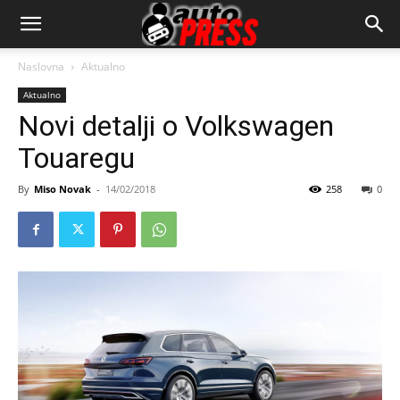
AutopressHR
Naslovna
Aktualno
Aktualno
Novi detalji o Volkswagen
Touaregu
By
Miso Novak
-
14/02/2018
258
0