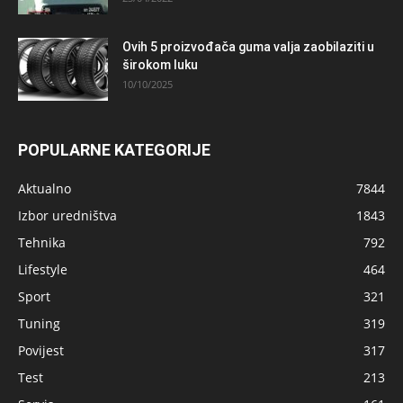
Ovih 5 proizvođača guma valja zaobilaziti u
širokom luku
10/10/2025
POPULARNE KATEGORIJE
Aktualno
7844
Izbor uredništva
1843
Tehnika
792
Lifestyle
464
Sport
321
Tuning
319
Povijest
317
Test
213