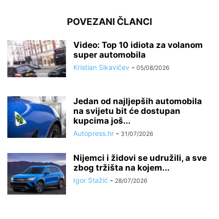
POVEZANI ČLANCI
Video: Top 10 idiota za volanom
super automobila
Kristian Sikavičev
-
05/08/2026
Jedan od najljepših automobila
na svijetu bit će dostupan
kupcima još...
Autopress.hr
-
31/07/2026
Nijemci i židovi se udružili, a sve
zbog tržišta na kojem...
Igor Stažić
-
28/07/2026