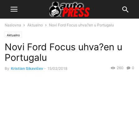
Naslovna
Aktualno
Novi Ford Focus uhva?en u Portugalu
Aktualno
Novi Ford Focus uhva?en u
Portugalu
260
0
By
Kristian Sikavičev
-
15/02/2018