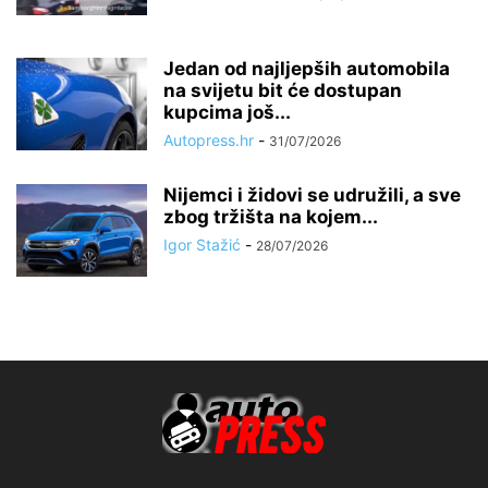
Jedan od najljepših automobila
na svijetu bit će dostupan
kupcima još...
Autopress.hr
-
31/07/2026
Nijemci i židovi se udružili, a sve
zbog tržišta na kojem...
Igor Stažić
-
28/07/2026