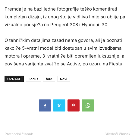
Premda je na bazi jedne fotografije teško komentirati
kompletan dizajn, iz onog što je vidljivo linije su oblije pa
vizualno podsje?a na Peugeot 308 i Hyundai i30.
O tehni?kim detaljima zasad nema govora, ali je poznati
kako ?e 5-vratni model biti dostupan u svim izvedbama
motora i opreme, 3-vratni ?e biti opremljen luksuznije, a
povišena varijanta zvat ?e se Active, po uzoru na Fiestu.
OZNAKE
Focus
ford
Novi
Prethodni članak
Sljedeći članak