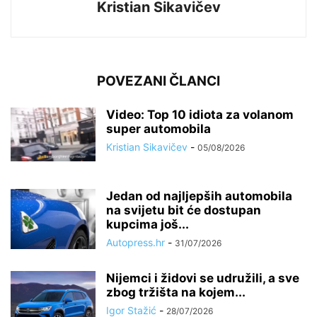
Kristian Sikavičev
POVEZANI ČLANCI
Video: Top 10 idiota za volanom
super automobila
Kristian Sikavičev
-
05/08/2026
Jedan od najljepših automobila
na svijetu bit će dostupan
kupcima još...
Autopress.hr
-
31/07/2026
Nijemci i židovi se udružili, a sve
zbog tržišta na kojem...
Igor Stažić
-
28/07/2026