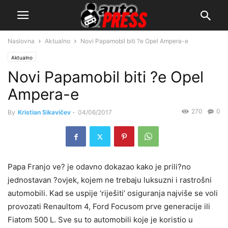
Naslovna
Aktualno
Novi Papamobil biti ?e Opel Ampera-e
Aktualno
Novi Papamobil biti ?e Opel
Ampera-e
270
0
By
Kristian Sikavičev
-
04/06/2017
Papa Franjo ve? je odavno dokazao kako je prili?no
jednostavan ?ovjek, kojem ne trebaju luksuzni i rastrošni
automobili. Kad se uspije ‘riješiti’ osiguranja najviše se voli
provozati Renaultom 4, Ford Focusom prve generacije ili
Fiatom 500 L. Sve su to automobili koje je koristio u