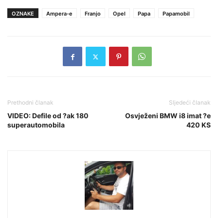
OZNAKE
Ampera-e
Franjo
Opel
Papa
Papamobil
Prethodni članak
Sljedeći članak
VIDEO: Defile od ?ak 180
Osvježeni BMW i8 imat ?e
superautomobila
420 KS