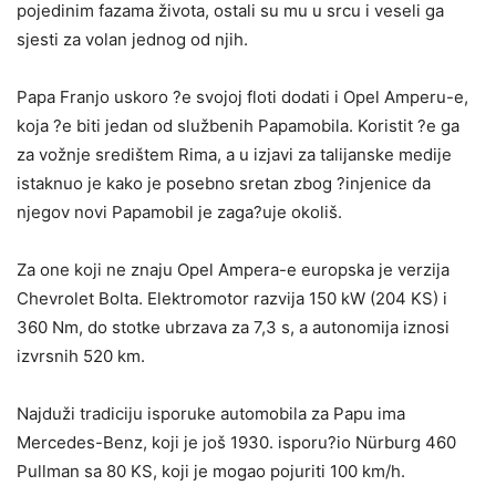
pojedinim fazama života, ostali su mu u srcu i veseli ga
sjesti za volan jednog od njih.
Papa Franjo uskoro ?e svojoj floti dodati i Opel Amperu-e,
koja ?e biti jedan od službenih Papamobila. Koristit ?e ga
za vožnje središtem Rima, a u izjavi za talijanske medije
istaknuo je kako je posebno sretan zbog ?injenice da
njegov novi Papamobil je zaga?uje okoliš.
Za one koji ne znaju Opel Ampera-e europska je verzija
Chevrolet Bolta. Elektromotor razvija 150 kW (204 KS) i
360 Nm, do stotke ubrzava za 7,3 s, a autonomija iznosi
izvrsnih 520 km.
Najduži tradiciju isporuke automobila za Papu ima
Mercedes-Benz, koji je još 1930. isporu?io Nürburg 460
Pullman sa 80 KS, koji je mogao pojuriti 100 km/h.