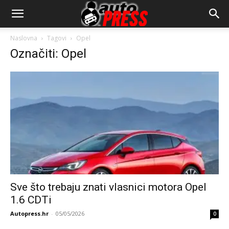
AutopressHR
Naslovna
Tagovi
Opel
Označiti: Opel
Sve što trebaju znati vlasnici motora Opel
1.6 CDTi
Autopress.hr
-
05/05/2026
0