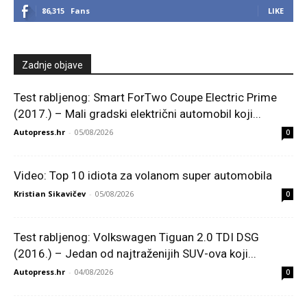
86,315
Fans
LIKE
Zadnje objave
Test rabljenog: Smart ForTwo Coupe Electric Prime
(2017.) – Mali gradski električni automobil koji...
Autopress.hr
-
05/08/2026
0
Video: Top 10 idiota za volanom super automobila
Kristian Sikavičev
-
05/08/2026
0
Test rabljenog: Volkswagen Tiguan 2.0 TDI DSG
(2016.) – Jedan od najtraženijih SUV-ova koji...
Autopress.hr
-
04/08/2026
0