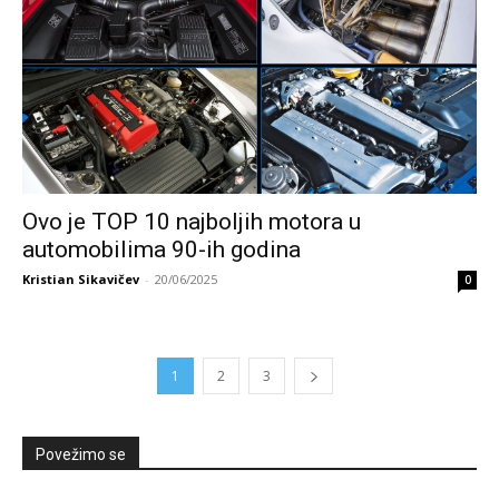
Ovo je TOP 10 najboljih motora u
automobilima 90-ih godina
Kristian Sikavičev
-
20/06/2025
0
1
2
3
Povežimo se