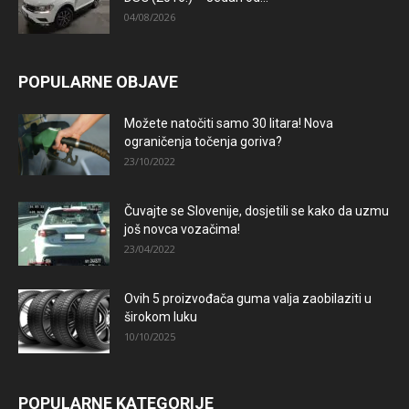
04/08/2026
POPULARNE OBJAVE
Možete natočiti samo 30 litara! Nova
ograničenja točenja goriva?
23/10/2022
Čuvajte se Slovenije, dosjetili se kako da uzmu
još novca vozačima!
23/04/2022
Ovih 5 proizvođača guma valja zaobilaziti u
širokom luku
10/10/2025
POPULARNE KATEGORIJE