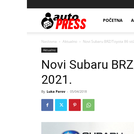
AutopressHR
POČETNA
A
Naslovna
Aktualno
Novi Subaru BRZ/Toyota 86 sti
Aktualno
Novi Subaru BRZ
2021.
By
Luka Parov
-
05/04/2018