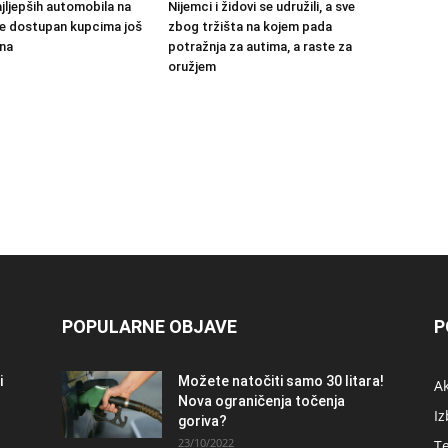
jljepših automobila na
Nijemci i židovi se udružili, a sve
 će dostupan kupcima još
zbog tržišta na kojem pada
na
potražnja za autima, a raste za
oružjem
POPULARNE OBJAVE
P
i
Možete natočiti samo 30 litara!
A
Nova ograničenja točenja
Iz
goriva?
23/10/2022
T