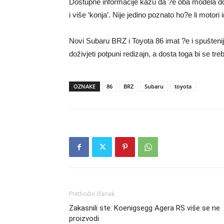
Dostupne informacije kažu da ?e oba modela dob
i više ‘konja’. Nije jedino poznato ho?e li motori 
Novi Subaru BRZ i Toyota 86 imat ?e i spušteniji c
doživjeti potpuni redizajn, a dosta toga bi se tre
OZNAKE
86
BRZ
Subaru
toyota
Prethodni članak
Zakasnili ste: Koenigsegg Agera RS više se ne
proizvodi