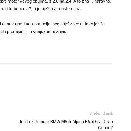
iti motor ve?eg obujma, s 2.0 na 2.4. A to zna?i, naravno,
imati turbopunja?, ili je rije? o atmosfercima.
entar gravitacije za bolje ‘peglanje’ zavoja. Interijer ?e
balo promijeniti i u vanjskom dizajnu.
Sljedeći članak
Je li brži tuniran BMW M6 ili Alpina B6 xDrive Gran
Coupe?