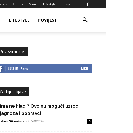
ervis
Tuning
Sport
Lifestyle
Povijest
T
LIFESTYLE
POVIJEST
Povežimo se
86,315
Fans
LIKE
Zadnje objave
lima ne hladi? Ovo su mogući uzroci,
ijagnoza i popravci
istian Sikavičev
-
07/08/2026
0