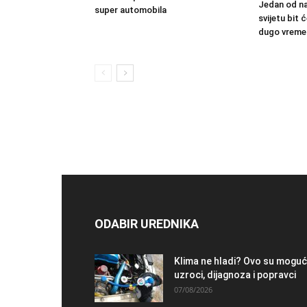
Jedan od na
super automobila
svijetu bit
dugo vreme
ODABIR UREDNIKA
Klima ne hladi? Ovo su moguć
uzroci, dijagnoza i popravci
07/08/2026