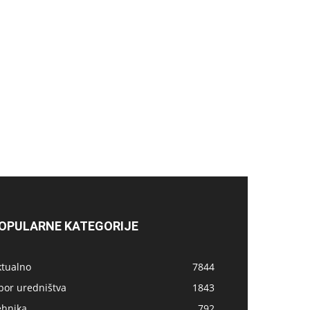
OPULARNE KATEGORIJE
ktualno
7844
bor uredništva
1843
ehnika
792