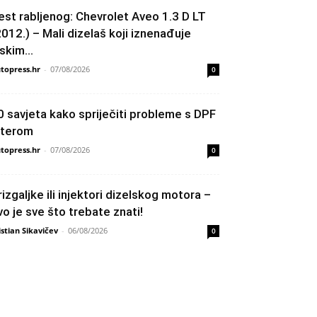
est rabljenog: Chevrolet Aveo 1.3 D LT
2012.) – Mali dizelaš koji iznenađuje
skim...
topress.hr
-
07/08/2026
0
0 savjeta kako spriječiti probleme s DPF
ilterom
topress.hr
-
07/08/2026
0
rizgaljke ili injektori dizelskog motora –
vo je sve što trebate znati!
istian Sikavičev
-
06/08/2026
0