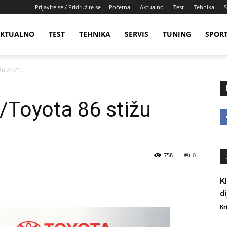
Prijavite se / Pridružite se
Početna
Aktualno
Test
Tehnika
S
KTUALNO
TEST
TEHNIKA
SERVIS
TUNING
SPOR
žu 2021.
/Toyota 86 stižu
758
0
K
d
Kr