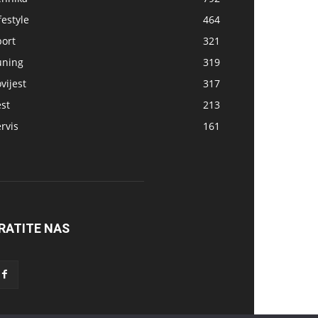
festyle
464
port
321
uning
319
vijest
317
st
213
rvis
161
RATITE NAS