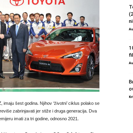
T
(
ni
Au
1
f
Au
B
o
Kr
imaju šest godina. Njihov ‘životni’ ciklus polako se
reviše zabrinjavati jer stiže i druga generacija. Dva
premijeru imati za tri godine, odnosno 2021.