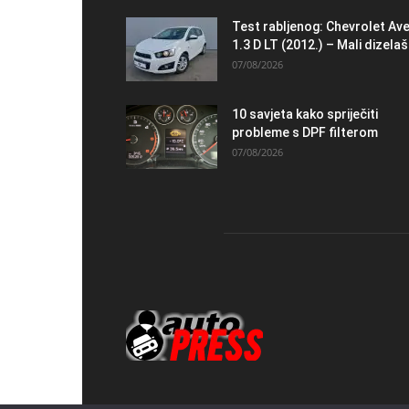
Test rabljenog: Chevrolet Av
1.3 D LT (2012.) – Mali dizelaš.
07/08/2026
10 savjeta kako spriječiti
probleme s DPF filterom
07/08/2026