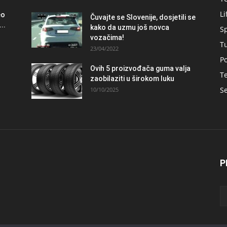
Li
eo
Čuvajte se Slovenije, dosjetili se
..
kako da uzmu još novca
S
vozačima!
T
23/04/2022
Po
Ovih 5 proizvođača guma valja
Te
zaobilaziti u širokom luku
Se
10/10/2025
P