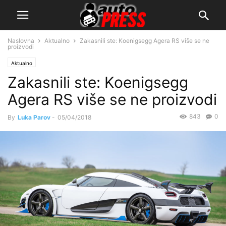
Naslovna
Aktualno
Zakasnili ste: Koenigsegg Agera RS više se ne
proizvodi
Aktualno
Zakasnili ste: Koenigsegg
Agera RS više se ne proizvodi
843
0
By
Luka Parov
-
05/04/2018