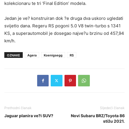
kolekcionaru te tri ‘Final Edition’ modela.
Jedan je ve? konstruiran dok ?e druga dva uskoro ugledati
svijetlo dana. Regeru RS pogoni 5.0 V8 twin-turbo s 1341
KS, a superautomobil je dosegao najve?u brzinu od 457,94
km/h.
OZNAKE
Agera
Koenigsegg
RS
Prethodni članak
Sljedeći članak
Jaguar planira ve?i SUV?
Novi Subaru BRZ/Toyota 86
stižu 2021.