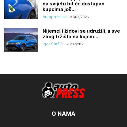
na svijetu bit će dostupan
kupcima još...
Autopress.hr
-
31/07/2026
Nijemci i židovi se udružili, a sve
zbog tržišta na kojem...
Igor Stažić
-
28/07/2026
O NAMA