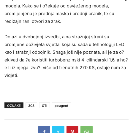
modela. Kako se i o?ekuje od osvježenog modela,
promijenjena je prednja maska i prednji branik, te su
redizajnirani otvori za zrak.
Dolazi u dvobojnoj izvedbi, a na stražnjoj strani su
promjene doživjela svjetla, koja su sada u tehnologiji LED;
kao i stražnji odbojnik. Snaga još nije poznata, ali je za o?
ekivati da ?e koristiti turbobenzinski 4-cilindarski 1,6, a ho?
e li iz njega izvu?i više od trenutnih 270 KS, ostaje nam za
vidjeti.
OZNAKE
308
GTI
peugeot