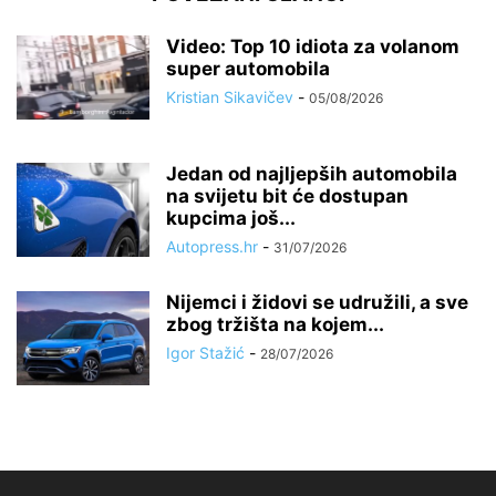
Video: Top 10 idiota za volanom
super automobila
Kristian Sikavičev
-
05/08/2026
Jedan od najljepših automobila
na svijetu bit će dostupan
kupcima još...
Autopress.hr
-
31/07/2026
Nijemci i židovi se udružili, a sve
zbog tržišta na kojem...
Igor Stažić
-
28/07/2026