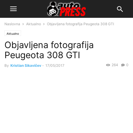
Naslovna
Aktualno
Objavljena fotografija Peugeota 308 GTI
Aktualno
Objavljena fotografija
Peugeota 308 GTI
264
0
By
Kristian Sikavičev
-
17/05/2017