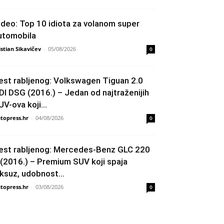
ideo: Top 10 idiota za volanom super
utomobila
istian Sikavičev
-
05/08/2026
0
est rabljenog: Volkswagen Tiguan 2.0
DI DSG (2016.) – Jedan od najtraženijih
UV-ova koji...
topress.hr
-
04/08/2026
0
est rabljenog: Mercedes-Benz GLC 220
 (2016.) – Premium SUV koji spaja
uksuz, udobnost...
topress.hr
-
03/08/2026
0