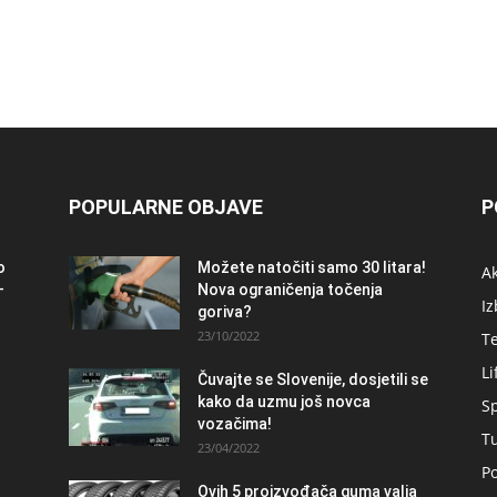
POPULARNE OBJAVE
P
o
Možete natočiti samo 30 litara!
A
–
Nova ograničenja točenja
Iz
goriva?
23/10/2022
T
Li
Čuvajte se Slovenije, dosjetili se
kako da uzmu još novca
S
vozačima!
T
23/04/2022
Po
Ovih 5 proizvođača guma valja