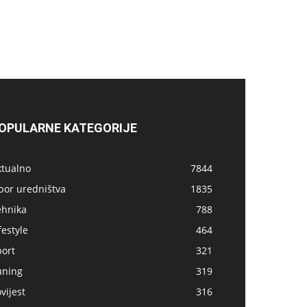
OPULARNE KATEGORIJE
ktualno
7844
bor uredništva
1835
ehnika
788
festyle
464
port
321
uning
319
vijest
316