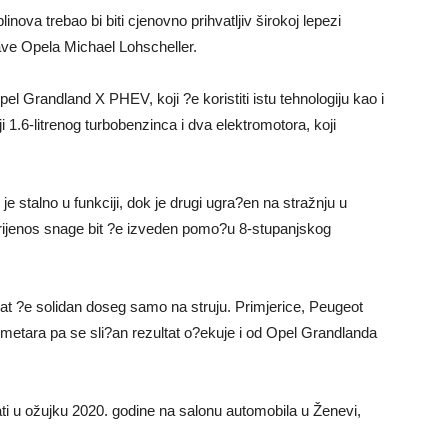
nova trebao bi biti cjenovno prihvatljiv širokoj lepezi
ve Opela Michael Lohscheller.
el Grandland X PHEV, koji ?e koristiti istu tehnologiju kao i
 1.6-litrenog turbobenzinca i dva elektromotora, koji
 stalno u funkciji, dok je drugi ugra?en na stražnju u
rijenos snage bit ?e izveden pomo?u 8-stupanjskog
t ?e solidan doseg samo na struju. Primjerice, Peugeot
metara pa se sli?an rezultat o?ekuje i od Opel Grandlanda
ti u ožujku 2020. godine na salonu automobila u Ženevi,