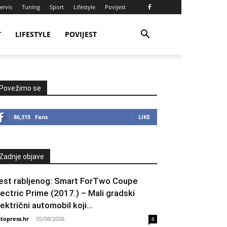
ervis
Tuning
Sport
Lifestyle
Povijest
T
LIFESTYLE
POVIJEST
Povežimo se
86,315
Fans
LIKE
Zadnje objave
est rabljenog: Smart ForTwo Coupe
lectric Prime (2017.) – Mali gradski
lektrični automobil koji...
topress.hr
-
05/08/2026
0