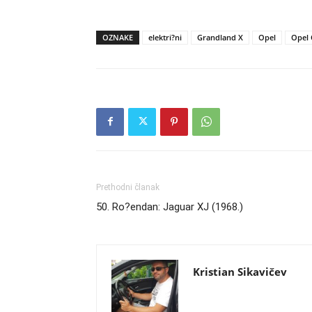
OZNAKE
elektri?ni
Grandland X
Opel
Opel 
Prethodni članak
50. Ro?endan: Jaguar XJ (1968.)
Kristian Sikavičev