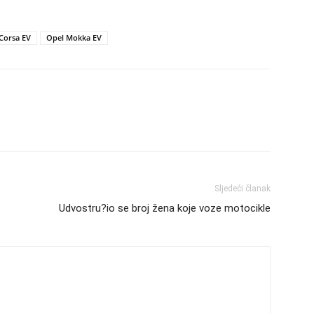
Corsa EV
Opel Mokka EV
Sljedeći članak
Udvostru?io se broj žena koje voze motocikle