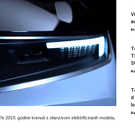
V
a
Kr
T
T
S
Au
T
d
l
Au
 2019. godine krenuti s ofanzivom elektrificiranih modela,