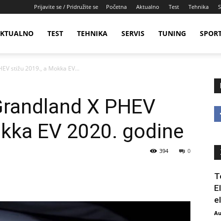
Prijavite se / Pridružite se
Početna
Aktualno
Test
Tehnika
S
KTUALNO
TEST
TEHNIKA
SERVIS
TUNING
SPOR
EV stižu 2019., a Mokka EV...
 Grandland X PHEV
okka EV 2020. godine
394
0
T
E
e
Au