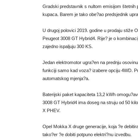
Gradski predstavnik s nultom emisijom štetnih pli
kupaca. Barem je tako obe?ao predsjednik upra
U drugoj polovici 2019. godine u prodaju stiže Op
Peugeot 3008 GT Hybrid4. Rije? je o kombinaciji
zajedno ispaljuju 300 KS.
Jedan elektromotor ugra?en na prednju osovinu je
funkciji samo kad voza? izabere opciju 4WD. P
automatskog mjenja?a.
Baterijski paket kapaciteta 13,2 kWh omogu?ava
3008 GT Hybrid4 ima doseg na struju od 50 kilo
X PHEV.
Opel Mokka X druge generacije, koja ?e debitira
tako?er ?e dobiti potpuno elektri?nu izvedbu.