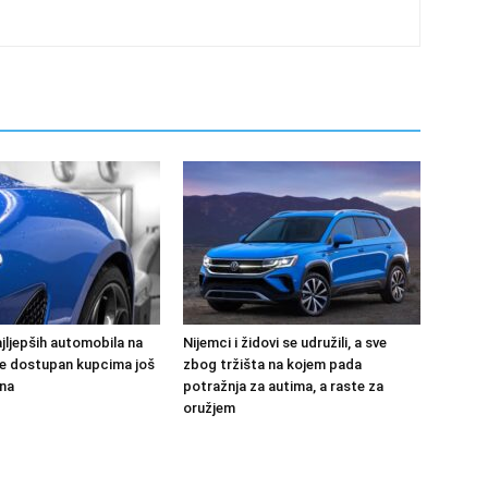
jljepših automobila na
Nijemci i židovi se udružili, a sve
 će dostupan kupcima još
zbog tržišta na kojem pada
na
potražnja za autima, a raste za
oružjem