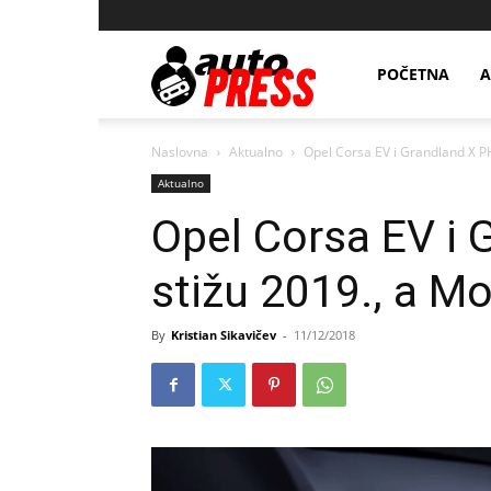
AutopressHR
POČETNA
A
Naslovna
Aktualno
Opel Corsa EV i Grandland X PH
Aktualno
Opel Corsa EV i
stižu 2019., a M
By
Kristian Sikavičev
-
11/12/2018