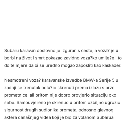
Subaru karavan doslovno je izguran s ceste, a voza? je u
borbi na život i smrt pokazao zavidno voza?ko umije?e i to
do te mjere da bi se uredno mogao zaposliti kao kaskader.
Nesmotreni voza? karavanske izvedbe BMW-a Serije 5 u
zadnji se trenutak odlu?io skrenuti prema izlazu s brze
prometnice, ali pritom nije dobro provjerio situaciju oko
sebe. Samouvjereno je skrenuo u pritom ozbiljno ugrozio
sigurnost drugih sudionika prometa, odnosno glavnog
aktera današnjeg videa koji je bio za volanom Subarua.