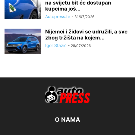
na svijetu bit će dostupan
kupcima još...
Autopress.hr
-
31/07/2026
Nijemci i židovi se udružili, a sve
zbog tržišta na kojem...
Igor Stažić
-
28/07/2026
O NAMA