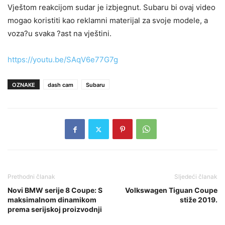
Vještom reakcijom sudar je izbjegnut. Subaru bi ovaj video
mogao koristiti kao reklamni materijal za svoje modele, a
voza?u svaka ?ast na vještini.
https://youtu.be/SAqV6e77G7g
OZNAKE
dash cam
Subaru
Prethodni članak
Sljedeći članak
Novi BMW serije 8 Coupe: S
Volkswagen Tiguan Coupe
maksimalnom dinamikom
stiže 2019.
prema serijskoj proizvodnji