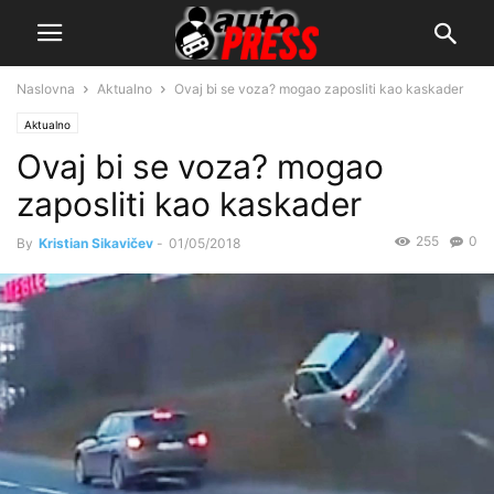
Naslovna
Aktualno
Ovaj bi se voza? mogao zaposliti kao kaskader
Aktualno
Ovaj bi se voza? mogao
zaposliti kao kaskader
255
0
By
Kristian Sikavičev
-
01/05/2018