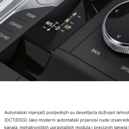
Automatski mjenjači posljednjih su desetljeća doživjeli tehn
(DCT/DSG). Iako moderni automatski prijenosi nude izvanrednu u
kanala, mehatroničkih upravljačkih modula i preciznih lamela