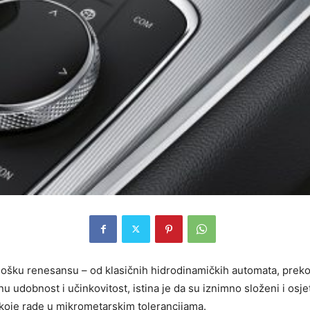
ološku renesansu – od klasičnih hidrodinamičkih automata, prek
dobnost i učinkovitost, istina je da su iznimno složeni i osjetlji
 koje rade u mikrometarskim tolerancijama.