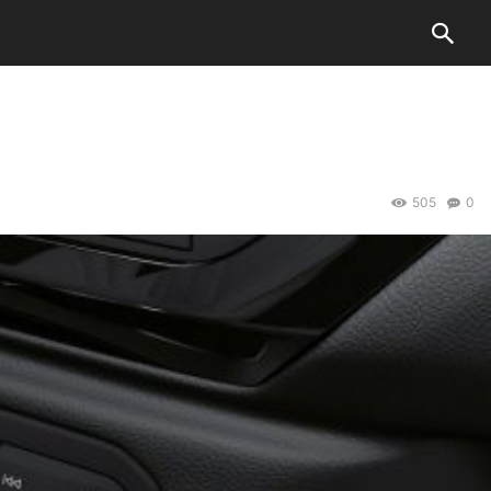
505
0