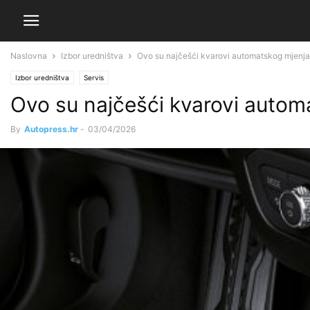
Naslovna
Izbor uredništva
Ovo su najčešći kvarovi automatskog mjenj
Izbor uredništva
Servis
Ovo su najčešći kvarovi autom
By
Autopress.hr
-
03/04/2026