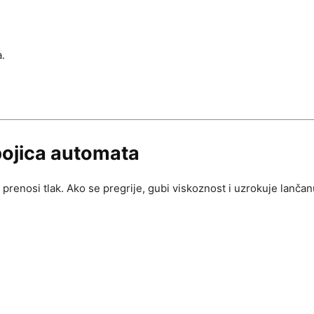
a.
ubojica automata
renosi tlak. Ako se pregrije, gubi viskoznost i uzrokuje lančan