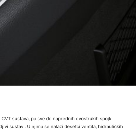
o CVT sustava, pa sve do naprednih dvostrukih spojki
vi sustavi. U njima se nalazi desetci ventila, hidrauličkih