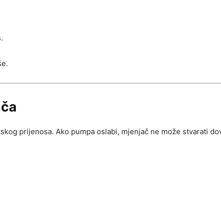
.
še.
ača
kog prijenosa. Ako pumpa oslabi, mjenjač ne može stvarati dovolj