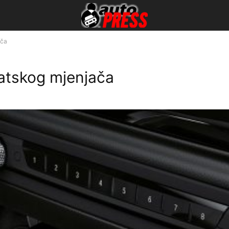
ača
atskog mjenjača