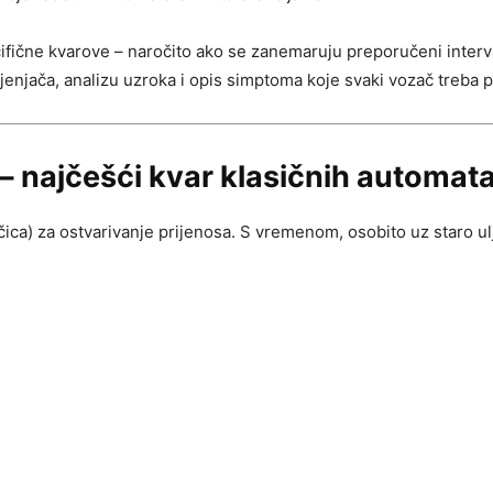
fične kvarove – naročito ako se zanemaruju preporučeni interval
njača, analizu uzroka i opis simptoma koje svaki vozač treba p
i – najčešći kvar klasičnih automat
ločica) za ostvarivanje prijenosa. S vremenom, osobito uz staro u