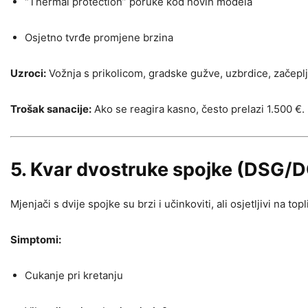
“Thermal protection” poruke kod novih modela
Osjetno tvrđe promjene brzina
Uzroci:
Vožnja s prikolicom, gradske gužve, uzbrdice, začeplje
Trošak sanacije:
Ako se reagira kasno, često prelazi 1.500 €.
5. Kvar dvostruke spojke (DSG/
Mjenjači s dvije spojke su brzi i učinkoviti, ali osjetljivi na 
Simptomi:
Cukanje pri kretanju