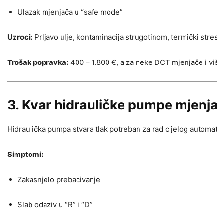
Ulazak mjenjača u “safe mode”
Uzroci:
Prljavo ulje, kontaminacija strugotinom, termički stres
Trošak popravka:
400 – 1.800 €, a za neke DCT mjenjače i vi
3. Kvar hidrauličke pumpe mjenj
Hidraulička pumpa stvara tlak potreban za rad cijelog automats
Simptomi:
Zakasnjelo prebacivanje
Slab odaziv u “R” i “D”