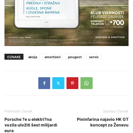
OZNAKE
akcija
amortizeri
peugeot
servis
Prethodni članak
Sljedeći članak
Porsche ?e u elektri?na
Pininfarina najavio HK GT
vozila uložiti šest milijardi
koncept za Ženevu
eura