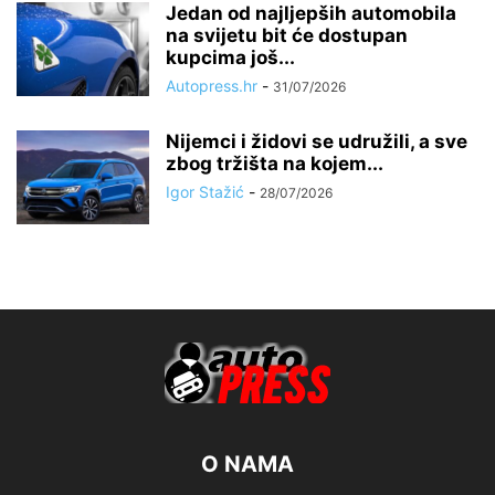
Jedan od najljepših automobila
na svijetu bit će dostupan
kupcima još...
Autopress.hr
-
31/07/2026
Nijemci i židovi se udružili, a sve
zbog tržišta na kojem...
Igor Stažić
-
28/07/2026
O NAMA