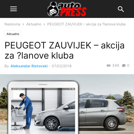
Naslovna
Aktualno
PEUGEOT ZAUVIJEK – akcija za ?lanove kluba
Aktualno
PEUGEOT ZAUVIJEK – akcija
za ?lanove kluba
349
0
By
Aleksandar Ristovski
-
07/02/2018