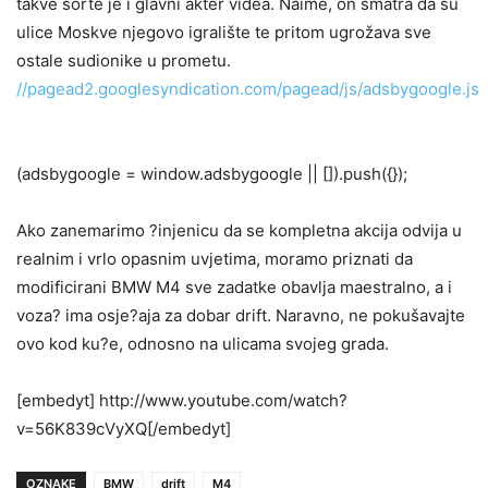
takve sorte je i glavni akter videa. Naime, on smatra da su
ulice Moskve njegovo igralište te pritom ugrožava sve
ostale sudionike u prometu.
//pagead2.googlesyndication.com/pagead/js/adsbygoogle.js
(adsbygoogle = window.adsbygoogle || []).push({});
Ako zanemarimo ?injenicu da se kompletna akcija odvija u
realnim i vrlo opasnim uvjetima, moramo priznati da
modificirani BMW M4 sve zadatke obavlja maestralno, a i
voza? ima osje?aja za dobar drift. Naravno, ne pokušavajte
ovo kod ku?e, odnosno na ulicama svojeg grada.
[embedyt] http://www.youtube.com/watch?
v=56K839cVyXQ[/embedyt]
OZNAKE
BMW
drift
M4