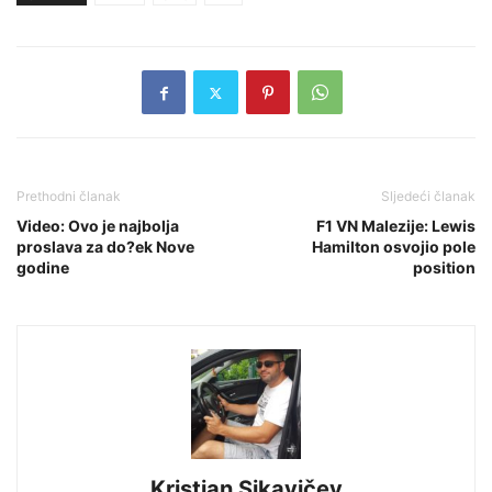
Prethodni članak
Sljedeći članak
Video: Ovo je najbolja
F1 VN Malezije: Lewis
proslava za do?ek Nove
Hamilton osvojio pole
godine
position
Kristian Sikavičev