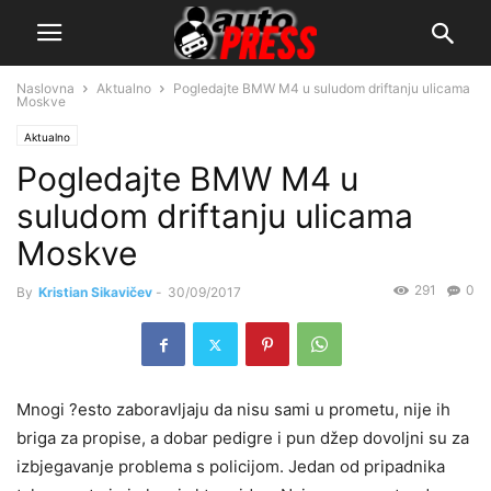
Naslovna
Aktualno
Pogledajte BMW M4 u suludom driftanju ulicama
Moskve
Aktualno
Pogledajte BMW M4 u
suludom driftanju ulicama
Moskve
291
0
By
Kristian Sikavičev
-
30/09/2017
Mnogi ?esto zaboravljaju da nisu sami u prometu, nije ih
briga za propise, a dobar pedigre i pun džep dovoljni su za
izbjegavanje problema s policijom. Jedan od pripadnika