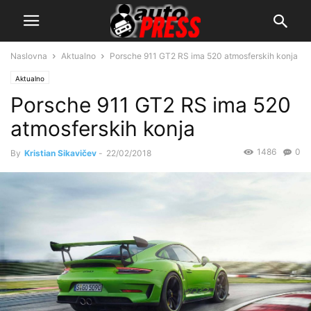
Naslovna
Aktualno
Porsche 911 GT2 RS ima 520 atmosferskih konja
Aktualno
Porsche 911 GT2 RS ima 520
atmosferskih konja
1486
0
By
Kristian Sikavičev
-
22/02/2018