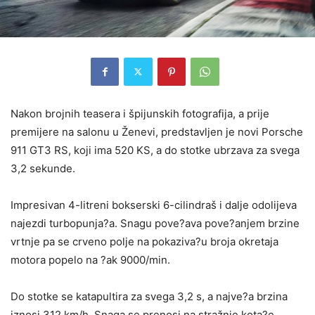
Nakon brojnih teasera i špijunskih fotografija, a prije
premijere na salonu u Ženevi, predstavljen je novi Porsche
911 GT3 RS, koji ima 520 KS, a do stotke ubrzava za svega
3,2 sekunde.
Impresivan 4-litreni bokserski 6-cilindraš i dalje odolijeva
najezdi turbopunja?a. Snagu pove?ava pove?anjem brzine
vrtnje pa se crveno polje na pokaziva?u broja okretaja
motora popelo na ?ak 9000/min.
Do stotke se katapultira za svega 3,2 s, a najve?a brzina
iznosi 312 km/h. Snaga se prenosi na stražnje kota?e