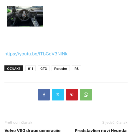
https://youtu.be/lTbGdV3NlNk
OZNAKE
911
GT3
Porsche
RS
Prethodni članak
Sljedeći članak
Volvo V60 druge generacije
Predstavljen novi Hyundai