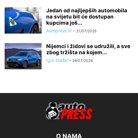
Jedan od najljepših automobila
na svijetu bit će dostupan
kupcima još...
Autopress.hr
-
31/07/2026
Nijemci i židovi se udružili, a sve
zbog tržišta na kojem...
Igor Stažić
-
28/07/2026
O NAMA