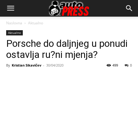
AutopressHR
Naslovna
Aktualno
Aktualno
Porsche do daljnjeg u ponudi
ostavlja ru?ni mjenja?
By
Kristian Sikavičev
-
30/04/2020
499
0