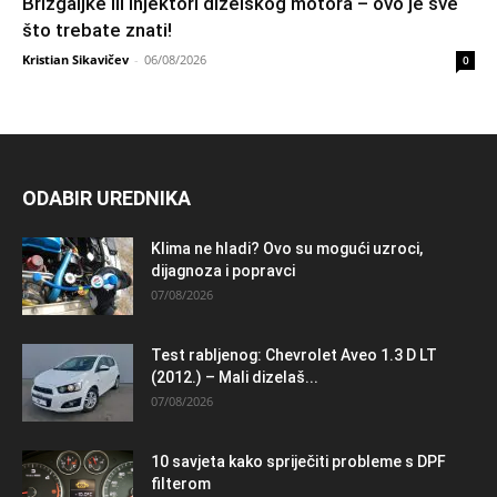
Brizgaljke ili injektori dizelskog motora – ovo je sve
što trebate znati!
Kristian Sikavičev
-
06/08/2026
0
ODABIR UREDNIKA
Klima ne hladi? Ovo su mogući uzroci,
dijagnoza i popravci
07/08/2026
Test rabljenog: Chevrolet Aveo 1.3 D LT
(2012.) – Mali dizelaš...
07/08/2026
10 savjeta kako spriječiti probleme s DPF
filterom