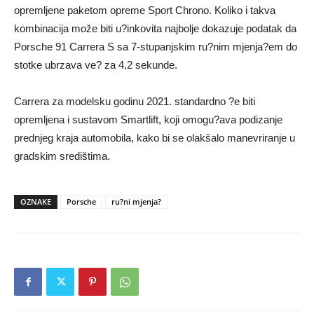
opremljene paketom opreme Sport Chrono. Koliko i takva
kombinacija može biti u?inkovita najbolje dokazuje podatak da
Porsche 91 Carrera S sa 7-stupanjskim ru?nim mjenja?em do
stotke ubrzava ve? za 4,2 sekunde.
Carrera za modelsku godinu 2021. standardno ?e biti
opremljena i sustavom Smartlift, koji omogu?ava podizanje
prednjeg kraja automobila, kako bi se olakšalo manevriranje u
gradskim središtima.
OZNAKE
Porsche
ru?ni mjenja?