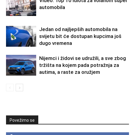
Video: Top 10 idiota za volanom super
automobila
Jedan od najljepših automobila na
svijetu bit će dostupan kupcima još
dugo vremena
Nijemci i židovi se udružili, a sve zbog
tržišta na kojem pada potražnja za
autima, a raste za oružjem
Povežimo se