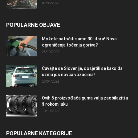
07/08/2026
POPULARNE OBJAVE
Možete natočiti samo 30 litara! Nova
ograničenja točenja goriva?
23/10/2022
Čuvajte se Slovenije, dosjetili se kako da
uzmu još novca vozačima!
23/04/2022
Ovih 5 proizvođača guma valja zaobilaziti u
širokom luku
10/10/2025
POPULARNE KATEGORIJE