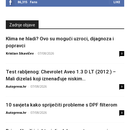
86,315
Fans
LIKE
Zadnje objave
Klima ne hladi? Ovo su mogući uzroci, dijagnoza i
popravci
Kristian Sikavičev
-
07/08/2026
0
Test rabljenog: Chevrolet Aveo 1.3 D LT (2012.) –
Mali dizelaš koji iznenađuje niskim...
Autopress.hr
-
07/08/2026
0
10 savjeta kako spriječiti probleme s DPF filterom
Autopress.hr
-
07/08/2026
0