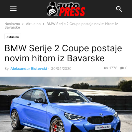
Naslovna
Aktualno
BMW Serije 2 Coupe postaje novim hitom iz
Bavarske
Aktualno
BMW Serije 2 Coupe postaje
novim hitom iz Bavarske
1778
0
By
Aleksandar Ristovski
-
30/04/2020