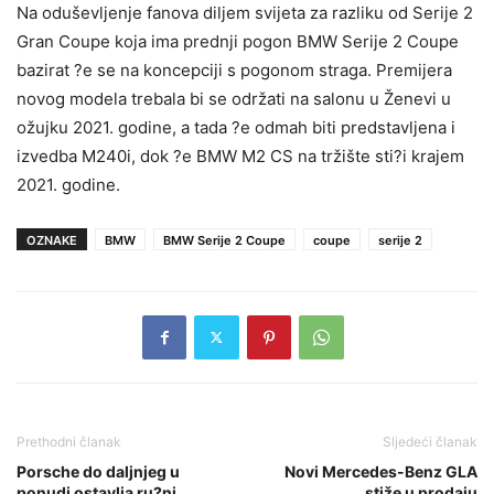
Na oduševljenje fanova diljem svijeta za razliku od Serije 2
Gran Coupe koja ima prednji pogon BMW Serije 2 Coupe
bazirat ?e se na koncepciji s pogonom straga. Premijera
novog modela trebala bi se održati na salonu u Ženevi u
ožujku 2021. godine, a tada ?e odmah biti predstavljena i
izvedba M240i, dok ?e BMW M2 CS na tržište sti?i krajem
2021. godine.
OZNAKE
BMW
BMW Serije 2 Coupe
coupe
serije 2
Prethodni članak
Sljedeći članak
Porsche do daljnjeg u
Novi Mercedes-Benz GLA
ponudi ostavlja ru?ni
stiže u prodaju