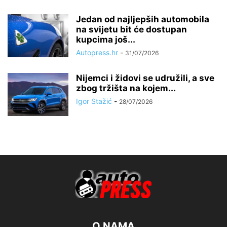
Jedan od najljepših automobila
na svijetu bit će dostupan
kupcima još...
Autopress.hr
-
31/07/2026
Nijemci i židovi se udružili, a sve
zbog tržišta na kojem...
Igor Stažić
-
28/07/2026
O NAMA